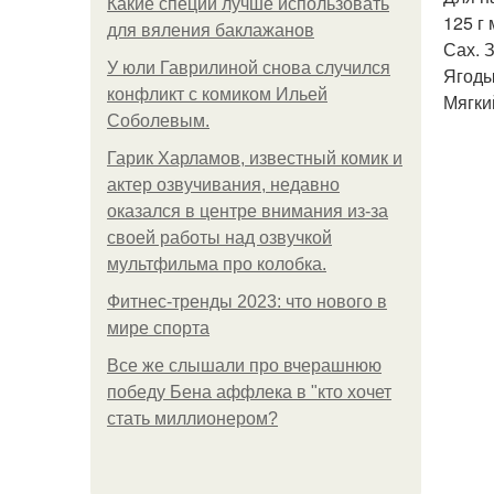
Какие специи лучше использовать
125 г 
для вяления баклажанов
Сах. З
У юли Гаврилиной снова случился
Ягоды
конфликт с комиком Ильей
Мягки
Соболевым.
Гарик Харламов, известный комик и
актер озвучивания, недавно
оказался в центре внимания из-за
своей работы над озвучкой
мультфильма про колобка.
Фитнес-тренды 2023: что нового в
мире спорта
Все же слышали про вчерашнюю
победу Бена аффлека в "кто хочет
стать миллионером?