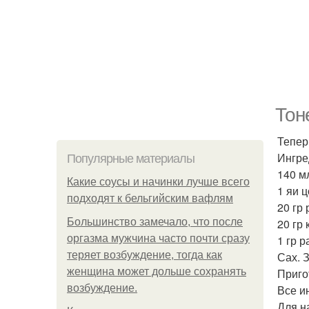
Тон
Тепер
Ингре
Популярные материалы
140 м
Какие соусы и начинки лучше всего
1 яи ц
подходят к бельгийским вафлям
20 гр
Большинство замечало, что после
20 гр 
оргазма мужчина часто почти сразу
1 гр 
теряет возбуждение, тогда как
Сах. 
женщина может дольше сохранять
Приго
возбуждение.
Все и
Для н