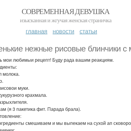
СОВРЕМЕННАЯ ДЕВУШКА
изысканная и жгучая женская страничка
главная
новости
статьи
енькие нежные рисовые блинчики с 
ь мои любимыи рецепт! Буду рада вашим реакциям.
диенты:
л молока.
о.
 рисовои муки.
кукурузного крахмала.
разрыхлителя.
Зам (я 3 пакетика фит. Парада брала).
товление:
нгредиенты смешиваем и мы выпекаем на сухой ап сковоро
ачинки: