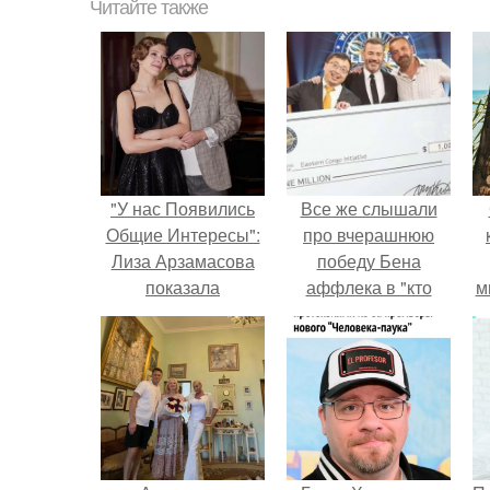
Читайте также
"У нас Появились
Все же слышали
Общие Интересы":
про вчерашнюю
Лиза Арзамасова
победу Бена
показала
аффлека в "кто
м
подросшую дочь.
хочет стать
миллионером?