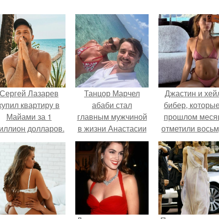
Сергей Лазарев
Танцор Марчел
Джастин и хей
купил квартиру в
абаби стал
бибер, которые
Майами за 1
главным мужчиной
прошлом меся
иллион долларов.
в жизни Анастасии
отметили вось
Волочковой,
годовщину
заслуженной
помолвки, пока
артистки России.
новые фото 
совместного
отдыха.