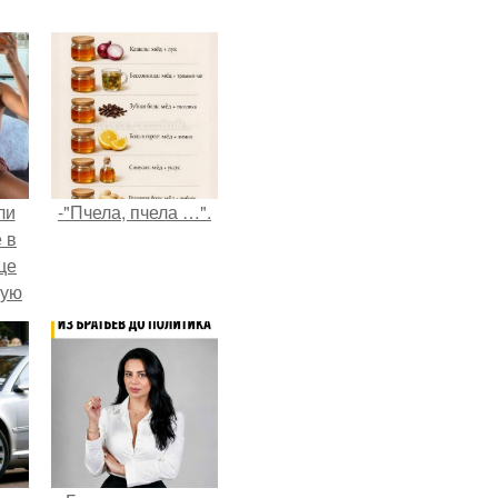
ли
-"Пчела, пчела …".
 в
це
мую
зали
с