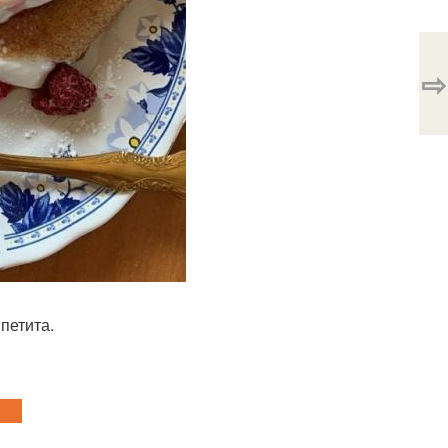
⇨
петита.