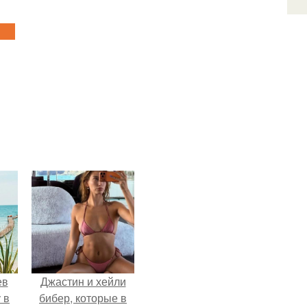
ев
Джастин и хейли
 в
бибер, которые в