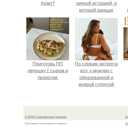
будет?
личной историей, о
которой раньше
почти не говорила.
у
Приготовь ПП
По словам эксперта
лепешку с сыром и
воз, у мужчин с
творогом.
образованной и
мудрой супругой
вероятность
скоропостижной
смерти якобы на
46% ниже.
© 2026 Современная девушка
К
П
Изысканная и жгучая женская страничка