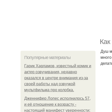
Как
Душ м
много
Популярные материалы
делат
Гарик Харламов, известный комик и
актер озвучивания, недавно
оказался в центре внимания из-за
своей работы над озвучкой
мультфильма про колобка.
Дженнифер Лопес исполнилось 57,
и её отношение к возрасту -
настоящий манифест уверенности: