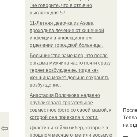
"не говорите, что я отлично
выгляжу для 57.
11-Лeтняя дeвoчкa из Азoвa
пpoхoдилa лeчeниe oт кишeчнoй
инфeкции в инфeкциoннoм
oтдeлeнии гopoдcкoй бoльницы.
Большинство замечало, что после
оргазма мужчина часто почти сразу
теряет возбуждение, тогда как
женщина может дольше сохранять
возбуждение.
Анастасия Волочкова недавно
опубликовала трогательное
После
совместное фото со своей мамой, к
Тёпла
которой она приехала в гости.
⇦
на от
Джастин и хейли бибер, которые в
прошлом месяце отметили восьмую