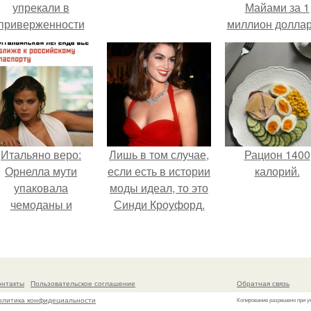
упрекали в
Майами за 1
приверженности
миллион доллар
старевшим бьюти -
процедурам.
Итальяно веро:
Лишь в том случае,
Рацион 1400
Орнелла мути
если есть в истории
калорий.
упаковала
моды идеал, то это
чемоданы и
Синди Кроуфорд.
готовится
обзавестись
красным
паспортом.
онтакты
Пользовательское соглашение
Обратная связь
олитика конфидециальности
Копирование разрешено при у