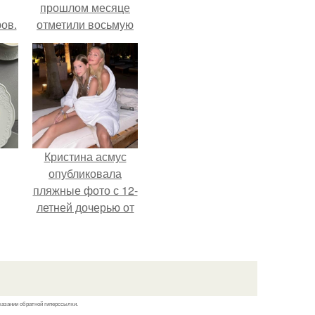
прошлом месяце
ов.
отметили восьмую
годовщину
помолвки, показали
новые фото с
совместного
отдыха.
Кристина асмус
опубликовала
пляжные фото с 12-
летней дочерью от
Гарика Харламова.
казании обратной гиперссылки.