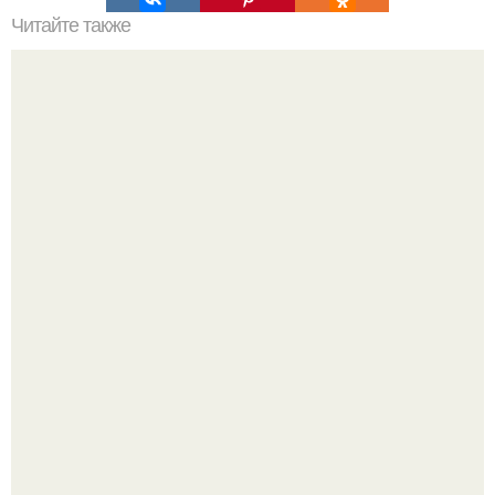
Читайте также
Какие средства можно использовать для лечения
синяков под глазами
Ольга Дроздова поделилась очень личной историей, о