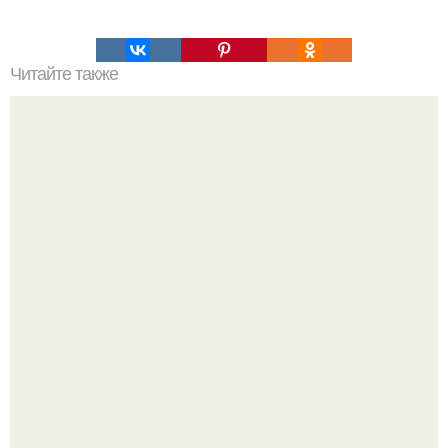
Читайте также
Обычная поездка лютым замесом прямо в салоне
обернулась!