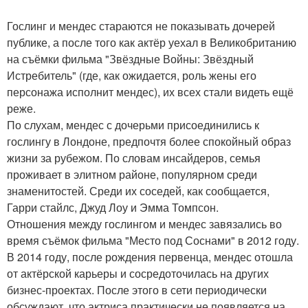
Гослинг и мендес стараются не показывать дочерей
публике, а после того как актёр уехал в Великобританию
на съёмки фильма "Звёздные Войны: Звёздный
Истребитель" (где, как ожидается, роль жены его
персонажа исполнит мендес), их всех стали видеть ещё
реже.
По слухам, мендес с дочерьми присоединились к
гослингу в Лондоне, предпочтя более спокойный образ
жизни за рубежом. По словам инсайдеров, семья
проживает в элитном районе, популярном среди
знаменитостей. Среди их соседей, как сообщается,
Гарри стайлс, Джуд Лоу и Эмма Томпсон.
Отношения между гослингом и мендес завязались во
время съёмок фильма "Место под Соснами" в 2012 году.
В 2014 году, после рождения первенца, мендес отошла
от актёрской карьеры и сосредоточилась на других
бизнес-проектах. После этого в сети периодически
обсуждают, что актриса практически не появляется на