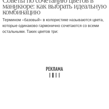
Советы по дизайну
маникюре: как выбрать идеальную
советы
комбинацию
Термином «базовый» в колористике называются цвета,
которые одинаково гармонично сочетаются со всеми
Советы от стилистов
Модные советы
остальными. Таких цветов три:
Основные советы
Практические советы
Советы по стилю
Общие советы
Цветовые сочетания
Ключевые советы