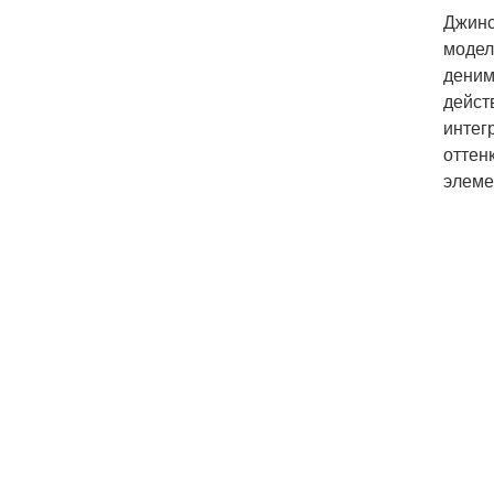
Джинс
модел
деним
дейст
интег
оттен
элеме