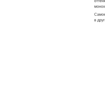
оттен
монох
Самое
в дру