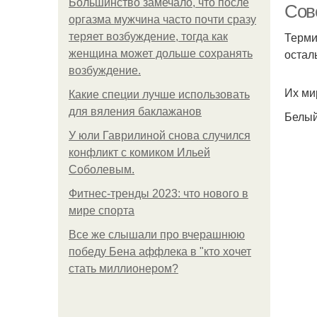
Большинство замечало, что после
Сов
оргазма мужчина часто почти сразу
Терми
теряет возбуждение, тогда как
остал
женщина может дольше сохранять
возбуждение.
Их ми
Какие специи лучше использовать
для вяления баклажанов
Белы
У юли Гаврилиной снова случился
конфликт с комиком Ильей
Соболевым.
Фитнес-тренды 2023: что нового в
мире спорта
Все же слышали про вчерашнюю
победу Бена аффлека в "кто хочет
стать миллионером?