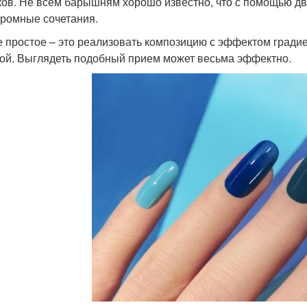
ков. Не всем барышням хорошо известно, что с помощью дв
ромные сочетания.
 простое – это реализовать композицию с эффектом градиен
гой. Выглядеть подобный прием может весьма эффектно.