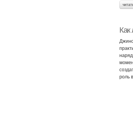
читат
Как 
Джинс
практ
наряд
момен
созда
роль 