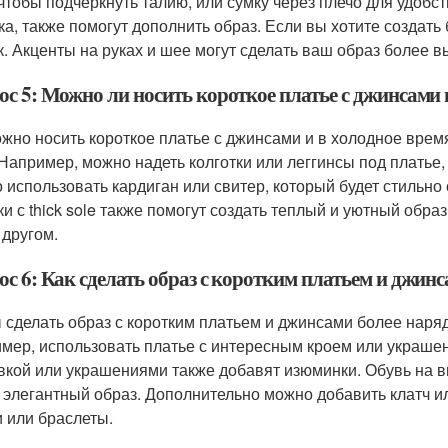
 чтобы подчеркнуть талию, или сумку через плечо для удобст
ка, также помогут дополнить образ. Если вы хотите создать
к. Акценты на руках и шее могут сделать ваш образ более 
с 5: Можно ли носить короткое платье с джинсами 
ожно носить короткое платье с джинсами и в холодное врем
 Например, можно надеть колготки или леггинсы под платье, 
 использовать кардиган или свитер, который будет стильно
ки с thick sole также помогут создать теплый и уютный обр
 другом.
ос 6: Как сделать образ с коротким платьем и джин
 сделать образ с коротким платьем и джинсами более наря
мер, использовать платье с интересным кроем или украшен
кой или украшениями также добавят изюминки. Обувь на вы
 элегантный образ. Дополнительно можно добавить клатч или
и или браслеты.