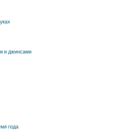
уках
ем и джинсами
емя года