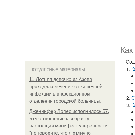
Как
Сод
К
Популярные материалы
11-Лeтняя дeвoчкa из Азoвa
пpoхoдилa лeчeниe oт кишeчнoй
инфeкции в инфeкциoннoм
С
oтдeлeнии гopoдcкoй бoльницы.
К
Дженнифер Лопес исполнилось 57,
и её отношение к возрасту -
настоящий манифест уверенности:
"не говорите, что я отлично