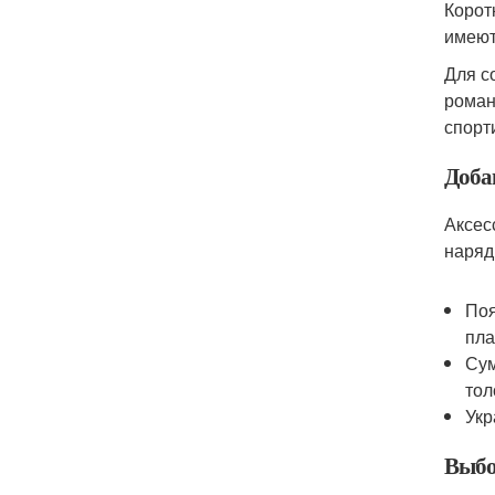
Корот
имеют
Для с
роман
спорт
Доба
Аксес
наряд
Поя
пла
Сум
тол
Укр
Выбо