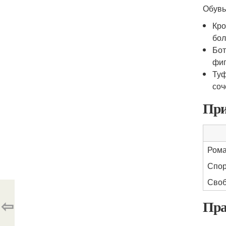
Обувь
Кро
бол
Бот
фиг
Туф
соч
При
Рома
Спор
Своб
⇦
Пра