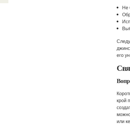
Не 
Обр
Исп
Выб
Следу
джинс
его у
Свя
Вопр
Корот
крой 
созда
можно
или к