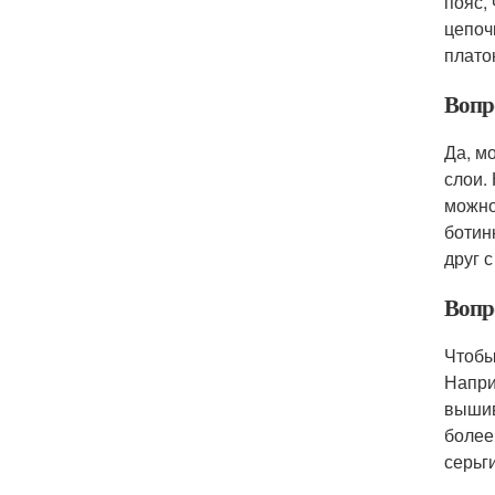
пояс,
цепоч
плато
Вопро
Да, м
слои.
можно
ботин
друг с
Вопр
Чтобы
Напри
вышив
более
серьг