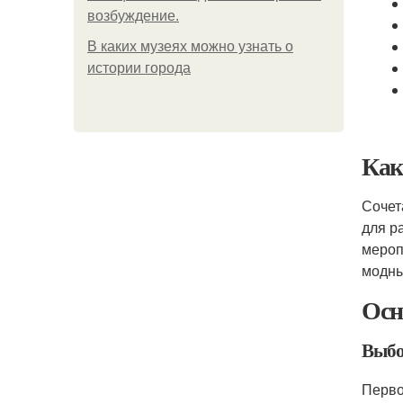
возбуждение.
В каких музеях можно узнать о
истории города
Как
Сочет
для р
мероп
модны
Осн
Выбо
Перво