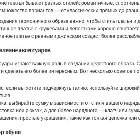
кие платья бывают разных стилей: романтичные, спортивн
 множество вариантов — от классических прямых до рваны
оздания гармоничного образа важно, чтобы стиль платья и 
тичное платье с кружевами и лепестками хорошо сочетаетс
ивное платье с рваными джинсами создаст более расслабл
вление аксессуаров
суары играют важную роль в создании целостного образа.
 и сделать его более интересным. Вот несколько советов по
с: если вы хотите подчеркнуть талию, используйте широки
тьев.
ка: выбирайте сумку в зависимости от стиля вашего наряд
стовка или рюкзак, а для более нарядного — клатч или сум
ашения: простые украшения, такие как тонкая цепочка или 
р обуви