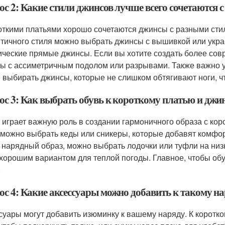
ос 2: Какие стили джинсов лучше всего сочетаются 
откими платьями хорошо сочетаются джинсы с разными стил
тичного стиля можно выбрать джинсы с вышивкой или укра
ические прямые джинсы. Если вы хотите создать более со
ы с ассиметричным подолом или разрывами. Также важно уч
 выбирать джинсы, которые не слишком обтягивают ноги, чт
ос 3: Как выбрать обувь к короткому платью и джи
 играет важную роль в создании гармоничного образа с ко
 можно выбрать кеды или сникеры, которые добавят комфор
 нарядный образ, можно выбрать лодочки или туфли на низ
 хорошим вариантом для теплой погоды. Главное, чтобы об
.
ос 4: Какие аксессуары можно добавить к такому н
суары могут добавить изюминку к вашему наряду. К коротк