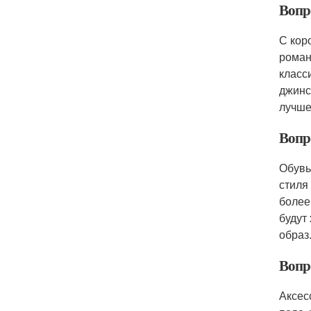
Вопр
С кор
роман
класс
джинс
лучше
Вопр
Обувь
стиля
более
будут
образ
Вопр
Аксес