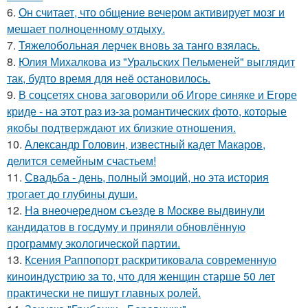
6.
Он считает, что общение вечером активирует мозг и
мешает полноценному отдыху.
7.
Тяжелобольная лерчек вновь за танго взялась.
8.
Юлия Михалкова из "Уральских Пельменей" выглядит
так, будто время для неё остановилось.
9.
В соцсетях снова заговорили об Игоре синяке и Егоре
криде - на этот раз из-за романтических фото, которые
якобы подтверждают их близкие отношения.
10.
Александр Головин, известный кадет Макаров,
делится семейным счастьем!
11.
Свадьба - день, полный эмоций, но эта история
трогает до глубины души.
12.
На внеочередном съезде в Москве выдвинули
кандидатов в госдуму и приняли обновлённую
программу экологической партии.
13.
Ксения Раппопорт раскритиковала современную
киноиндустрию за то, что для женщин старше 50 лет
практически не пишут главных ролей.