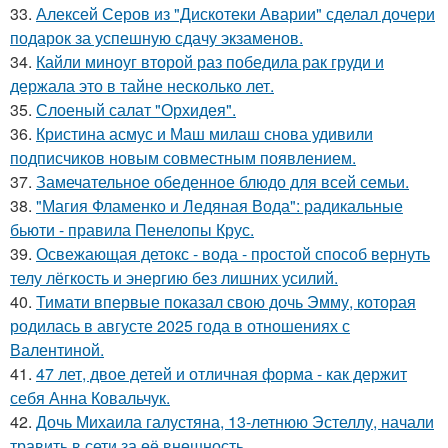
33.
Алексей Серов из "Дискотеки Аварии" сделал дочери
подарок за успешную сдачу экзаменов.
34.
Кайли миноуг второй раз победила рак груди и
держала это в тайне несколько лет.
35.
Слоеный салат "Орхидея".
36.
Кристина асмус и Маш милаш снова удивили
подписчиков новым совместным появлением.
37.
Замечательное обеденное блюдо для всей семьи.
38.
"Магия Фламенко и Ледяная Вода": радикальные
бьюти - правила Пенелопы Крус.
39.
Освежающая детокс - вода - простой способ вернуть
телу лёгкость и энергию без лишних усилий.
40.
Тимати впервые показал свою дочь Эмму, которая
родилась в августе 2025 года в отношениях с
Валентиной.
41.
47 лет, двое детей и отличная форма - как держит
себя Анна Ковальчук.
42.
Дочь Михаила галустяна, 13-летнюю Эстеллу, начали
травить в сети за её внешность.