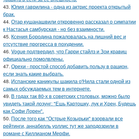
43.
Юлия гаврилина - одна из актрис проекта открытый
брак.
44.
Отар кушанашвили откровенно рассказал о симпатии
к Настасья самбурская - но без взаимности.
45.
Ксения Бородина пожаловалась на лишний вес и
отсутствие прогресса в похудении.
46.
Vogue подтвердил, что Гарри стайлз и Зои кравиц
официально помолвлены.
47.
Орехи - простой способ добавить пользу в рацион,
если знать какие выбрать.
48.
Испанские каникулы шакила о'Нила стали одной из
самых обсуждаемых тем в интернете.
49.
В годах так 80-х в советских столовых, можно было
увидеть такой лозунг: "Ешь Картошку, лук и Хрен, Будешь
как Софи Лорен".
50.
После того как "Острые Козырьки" взорвали все
рейтинги, аннабелль уоллис тут же заподозрили в
романе с Киллианом Мерфи.