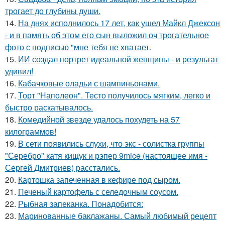
трогает до глубины души.
14.
На днях исполнилось 17 лет, как ушел Майкл Джексон
- и в память об этом его сын выложил оч трогательное
фото с подписью "мне тебя не хватает.
15.
ИИ создал портрет идеальной женщины - и результат
удивил!
16.
Кабачковые оладьи с шампиньонами.
17.
Торт "Наполеон". Тесто получилось мягким, легко и
быстро раскатывалось.
18.
Комедийной звезде удалось похудеть на 57
килограммов!
19.
В сети появились слухи, что экс - солистка группы
"Серебро" катя кищук и рэпер 9mice (настоящее имя -
Сергей Дмитриев) расстались.
20.
Картошка запеченная в кефире под сыром.
21.
Печеный картофель с селедочным соусом.
22.
Рыбная запеканка. Понадобится:
23.
Маринованные баклажаны. Самый любимый рецепт