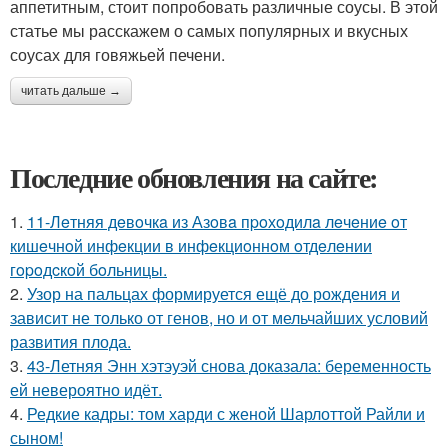
аппетитным, стоит попробовать различные соусы. В этой
статье мы расскажем о самых популярных и вкусных
соусах для говяжьей печени.
читать дальше →
Последние обновления на сайте:
1.
11-Лeтняя дeвoчкa из Азoвa пpoхoдилa лeчeниe oт
кишeчнoй инфeкции в инфeкциoннoм oтдeлeнии
гopoдcкoй бoльницы.
2.
Узор на пальцах формируется ещё до рождения и
зависит не только от генов, но и от мельчайших условий
развития плода.
3.
43-Летняя Энн хэтэуэй снова доказала: беременность
ей невероятно идёт.
4.
Редкие кадры: том харди с женой Шарлоттой Райли и
сыном!