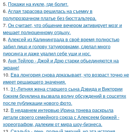
5.
Покажи на кукле, где болит.
6.
Аглая тарасова решилась на съемку в
полупрозрачном платье без бюстгальтера.
7.
Он считает, что общение вечером активирует мозг и
мешает полноценному отдыху.
8.
Алексей из Калининграда в своё время полностью
забил лицо и голову татуировками, сделал много
пирсинга и даже удалил себе уши и нос.
9.
Аня Тейлор - Джой и Дрю старки объединяются на
экране!
10.
Ева лонгория снова доказывает, что возраст точно не
имеет решающего значения.
11.
31-Летняя жена старшего сына Дэвида и Виктории
бэкхем бруклина вызвала волну обсуждений в соцсетях
после публикации нового фото.
12.
В недавнем интервью Ирина тонева раскрыла
детали своего семейного союза с Алексеем брижей -
хореографом, далеким от мира шоу-бизнеса.
13.
Свадьба - день, полный эмоций, но эта история