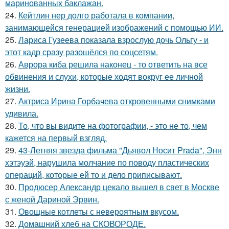
маринованных баклажан.
24.
Кейтлин нер долго работала в компании,
занимающейся генерацией изображений с помощью ИИ.
25.
Лариса Гузеева показала взрослую дочь Ольгу - и
этот кадр сразу разошёлся по соцсетям.
26.
Аврора киба решила наконец - то ответить на все
обвинения и слухи, которые ходят вокруг ее личной
жизни.
27.
Актриса Ирина Горбачева откровенными снимками
удивила.
28.
То, что вы видите на фотографии, - это не то, чем
кажется на первый взгляд.
29.
43-Летняя звезда фильма "Дьявол Носит Prada", Энн
хэтэуэй, нарушила молчание по поводу пластических
операций, которые ей то и дело приписывают.
30.
Продюсер Александр цекало вышел в свет в Москве
с женой Дариной Эрвин.
31.
Овощные котлеты с невероятным вкусом.
32.
Домашний хлеб на СКОВОРОДЕ.