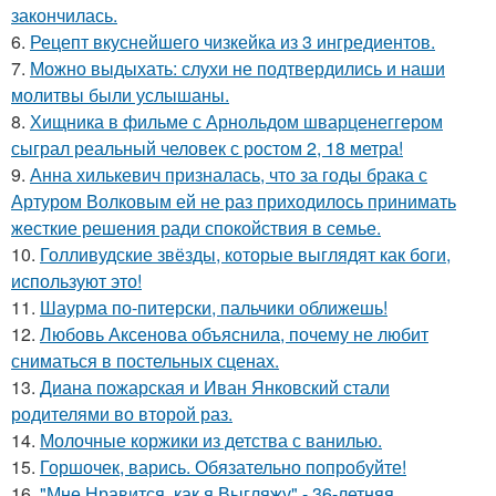
закончилась.
6.
Рецепт вкуснейшего чизкейка из 3 ингредиентов.
7.
Можно выдыхать: слухи не подтвердились и наши
молитвы были услышаны.
8.
Хищника в фильме с Арнольдом шварценеггером
сыграл реальный человек с ростом 2, 18 метра!
9.
Анна хилькевич призналась, что за годы брака с
Артуром Волковым ей не раз приходилось принимать
жесткие решения ради спокойствия в семье.
10.
Голливудские звёзды, которые выглядят как боги,
используют это!
11.
Шаурма по-питерски, пальчики оближешь!
12.
Любовь Аксенова объяснила, почему не любит
сниматься в постельных сценах.
13.
Диана пожарская и Иван Янковский стали
родителями во второй раз.
14.
Молочные коржики из детства с ванилью.
15.
Горшочек, варись. Обязательно попробуйте!
16.
"Мне Нравится, как я Выгляжу" - 36-летняя