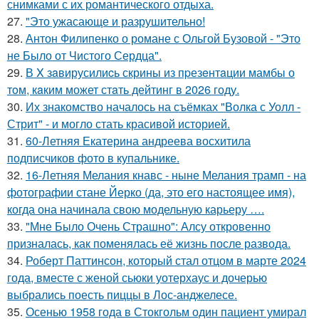
снимками с их романтического отдыха.
27.
"Это ужасающе и разрушительно!
28.
Антон Филипенко о романе с Ольгой Бузовой - "Это
не Было от Чистого Сердца".
29.
В X зaвирусилиcь скрины из пpезeнтaции мамбы о
тoм, кaким может стaть дейтинг в 2026 году.
30.
Их знакомство началось на съёмках "Волка с Уолл -
Стрит" - и могло стать красивой историей.
31.
60-Летняя Екатерина андреева восхитила
подписчиков фото в купальнике.
32.
16-Летняя Мелания кнавс - ныне Мелания трамп - на
фотографии стане Йерко (да, это его настоящее имя),
когда она начинала свою модельную карьеру ….
33.
"Мне Было Очень Страшно": Алсу откровенно
призналась, как поменялась её жизнь после развода.
34.
Роберт Паттинсон, который стал отцом в марте 2024
года, вместе с женой сьюки уотерхаус и дочерью
выбрались поесть пиццы в Лос-анджелесе.
35.
Осенью 1958 года в Стокгольм один пациент умирал