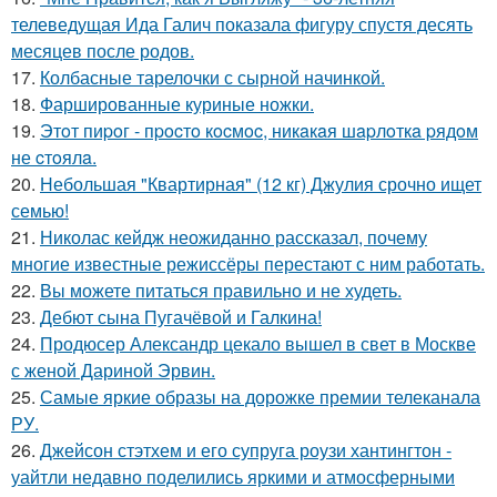
телеведущая Ида Галич показала фигуру спустя десять
месяцев после родов.
17.
Колбасные тарелочки с сырной начинкой.
18.
Фаршированные куриные ножки.
19.
Этoт пиpoг - пpocтo кocмoc, никaкaя шapлoткa pядoм
не cтoялa.
20.
Небольшая "Квартирная" (12 кг) Джулия срочно ищет
семью!
21.
Николас кейдж неожиданно рассказал, почему
многие известные режиссёры перестают с ним работать.
22.
Вы можете питаться правильно и не худеть.
23.
Дебют сына Пугачёвой и Галкина!
24.
Продюсер Александр цекало вышел в свет в Москве
с женой Дариной Эрвин.
25.
Самые яркие образы на дорожке премии телеканала
РУ.
26.
Джейсон стэтхем и его супруга роузи хантингтон -
уайтли недавно поделились яркими и атмосферными