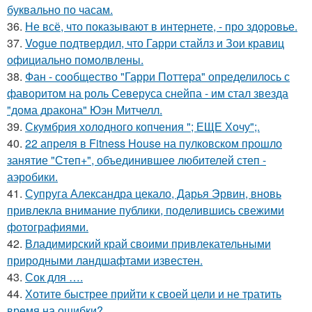
буквально по часам.
36.
Не всё, что показывают в интернете, - про здоровье.
37.
Vogue подтвердил, что Гарри стайлз и Зои кравиц
официально помолвлены.
38.
Фан - сообщество "Гарри Поттера" определилось с
фаворитом на роль Северуса снейпа - им стал звезда
"дома дракона" Юэн Митчелл.
39.
Скумбрия холодного копчения "; ЕЩЕ Хочу";.
40.
22 апреля в Fitness House на пулковском прошло
занятие "Степ+", объединившее любителей степ -
аэробики.
41.
Супруга Александра цекало, Дарья Эрвин, вновь
привлекла внимание публики, поделившись свежими
фотографиями.
42.
Владимирский край своими привлекательными
природными ландшафтами известен.
43.
Сок для ….
44.
Хотите быстрее прийти к своей цели и не тратить
время на ошибки?