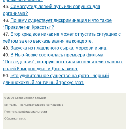
45.
Семаглутид: легкий путь или ловушка для
организма?
46.
Почему существует дискриминация и что такое
"Привилегии Красоты"?
47.
Егор крид все никак не может отпустить ситуацию с
хейтом за его высказывания на концерте.
48.
Закуска из плавленого сырка, моркови и яиц.
49.
В Нью-йорке состоялась премьера фильма
"Последствия", которую посетили исполнители главных
ролей Кэмерон диас и Джона хилл.
50.
Это удивительное существо на фото - чёрный
длиннохохлый зонтичный трёхус (лат.
© 2026 Современная девушка
Контакты
Пользовательское соглашение
Политика конфидециальности
Обратная связь