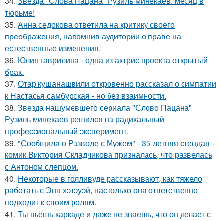
34.
Звезда "Слова Пацана" Рузиль минекаев: месяц в
тюрьме!
35.
Анна седокова ответила на критику своего
преображения, напомнив аудитории о праве на
естественные изменения.
36.
Юлия гаврилина - одна из актрис проекта открытый
брак.
37.
Отар кушанашвили откровенно рассказал о симпатии
к Настасья самбурская - но без взаимности.
38.
Звезда нашумевшего сериала "Слово Пацана"
Рузиль минекаев решился на радикальный
профессиональный эксперимент.
39.
"Сообщила о Разводе с Мужем" - 35-летняя стендап -
комик Виктория Складчикова призналась, что развелась
с Антоном слепцом.
40.
Некоторые в голливуде рассказывают, как тяжело
работать с Энн хэтэуэй, настолько она ответственно
подходит к своим ролям.
41.
Ты пьёшь каркаде и даже не знаешь, что он делает с