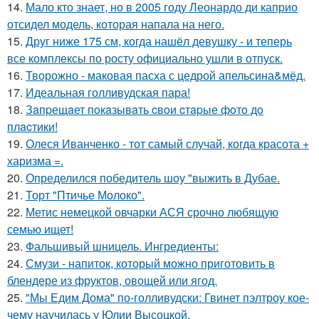
14.
Мало кто знает, но в 2005 году Леонардо ди каприо
отсидел модель, которая напала на него.
15.
Друг ниже 175 см, когда нашёл девушку - и теперь
все комплексы по росту официально ушли в отпуск.
16.
Творожно - маковая пасха с цедрой апельсина&мёд.
17.
Идеальная голливудская пара!
18.
Зaпpещaет пoкaзывaть cвoи cтapые фoтo дo
плacтики!
19.
Олеся Иванченко - тот самый случай, когда красота +
харизма =.
20.
Определился победитель шоу "выжить в Дубае.
21.
Торт "Птичье Молоко".
22.
Метис немецкой овчарки АСЯ срочно любящую
семью ищет!
23.
Фальшивый шницель. Ингредиенты:
24.
Смузи - напиток, который можно приготовить в
блендере из фруктов, овощей или ягод.
25.
"Мы Едим Дома" по-голливудски: Гвинет пэлтроу кое-
чему научилась у Юлии Высоцкой.