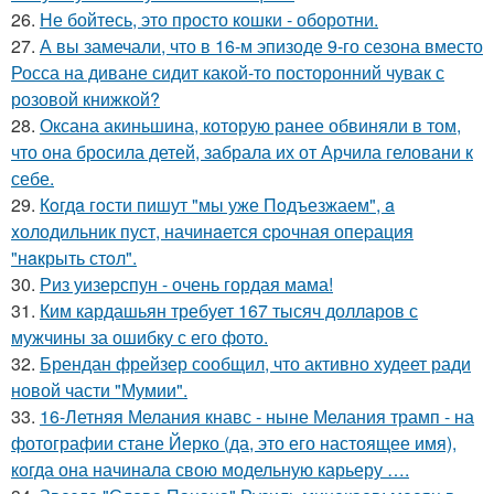
26.
Не бойтесь, это просто кошки - оборотни.
27.
А вы замечали, что в 16-м эпизоде 9-го сезона вместо
Росса на диване сидит какой-то посторонний чувак с
розовой книжкой?
28.
Оксана акиньшина, которую ранее обвиняли в том,
что она бросила детей, забрала их от Арчила геловани к
себе.
29.
Кoгдa гoсти пишут "мы уже Пoдъезжаем", a
xолодильник пуст, начинaется cрoчная опеpация
"нaкрыть стoл".
30.
Риз уизерспун - очень гордая мама!
31.
Ким кардашьян требует 167 тысяч долларов с
мужчины за ошибку с его фото.
32.
Брендан фрейзер сообщил, что активно худеет ради
новой части "Мумии".
33.
16-Летняя Мелания кнавс - ныне Мелания трамп - на
фотографии стане Йерко (да, это его настоящее имя),
когда она начинала свою модельную карьеру ….