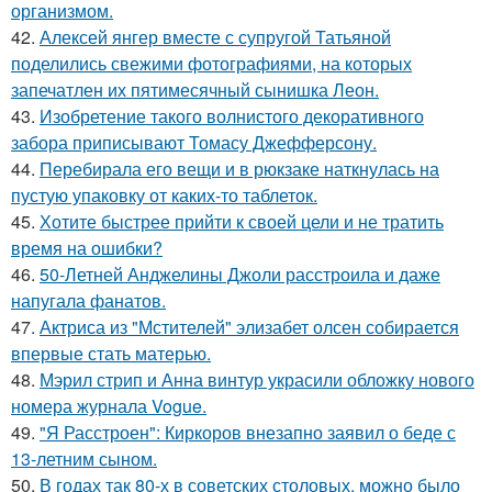
организмом.
42.
Алексей янгер вместе с супругой Татьяной
поделились свежими фотографиями, на которых
запечатлен их пятимесячный сынишка Леон.
43.
Изобретение такого волнистого декоративного
забора приписывают Томасу Джефферсону.
44.
Перебирала его вещи и в рюкзаке наткнулась на
пустую упаковку от каких-то таблеток.
45.
Хотите быстрее прийти к своей цели и не тратить
время на ошибки?
46.
50-Летней Анджелины Джоли расстроила и даже
напугала фанатов.
47.
Актриса из "Мстителей" элизабет олсен собирается
впервые стать матерью.
48.
Мэрил стрип и Анна винтур украсили обложку нового
номера журнала Vogue.
49.
"Я Расстроен": Киркоров внезапно заявил о беде с
13-летним сыном.
50.
В годах так 80-х в советских столовых, можно было