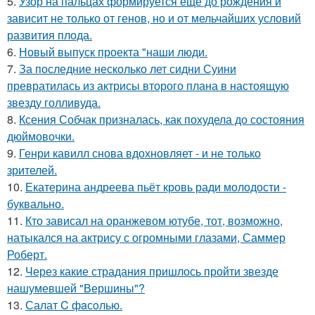
5.
Узор на пальцах формируется ещё до рождения и
зависит не только от генов, но и от мельчайших условий
развития плода.
6.
Новый выпуск проекта "наши люди.
7.
За последние несколько лет сидни Суини
превратилась из актрисы второго плана в настоящую
звезду голливуда.
8.
Ксения Собчак призналась, как похудела до состояния
дюймовочки.
9.
Генри кавилл снова вдохновляет - и не только
зрителей.
10.
Екатерина андреева пьёт кровь ради молодости -
буквально.
11.
Кто зависал на оранжевом ютубе, тот, возможно,
натыкался на актрису с огромными глазами, Саммер
Роберт.
12.
Через какие страдания пришлось пройти звезде
нашумевшей "Вершины"?
13.
Салат C фaсoлью.