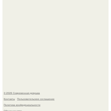
Большинство замечало, что после оргазма мужчина
часто почти сразу теряет возбуждение, тогда как
женщина может дольше сохранять возбуждение.
Платье, которое до сих пор вызывает споры спустя годы.
© 2026 Современная девушка
Контакты
Пользовательское соглашение
Политика конфидециальности
Обратная связь