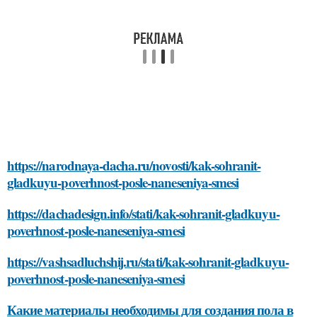
https://narodnaya-dacha.ru/novosti/kak-sohranit-
gladkuyu-poverhnost-posle-naneseniya-smesi
https://dachadesign.info/stati/kak-sohranit-gladkuyu-
poverhnost-posle-naneseniya-smesi
https://vashsadluchshij.ru/stati/kak-sohranit-gladkuyu-
poverhnost-posle-naneseniya-smesi
Какие материалы необходимы для создания пола в