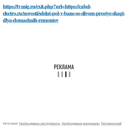
https://tvmig.ru/exit.php?url=https://cabel-
electro.ru/novosti/sdelat-pol-v-bane-so-slivom-prostye-shagi-
dlya-domashnih-remontov
Категории:
Необходимые инструменты
,
Необходимые материалы
,
Риторический