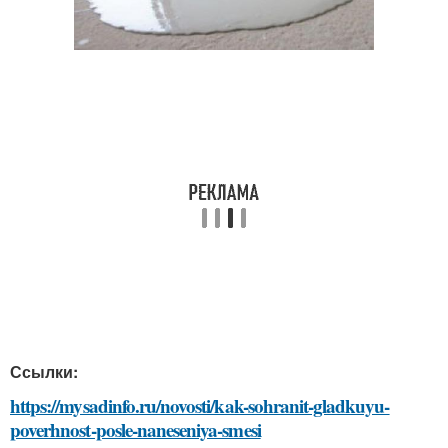
Ссылки:
https://mysadinfo.ru/novosti/kak-sohranit-gladkuyu-
poverhnost-posle-naneseniya-smesi