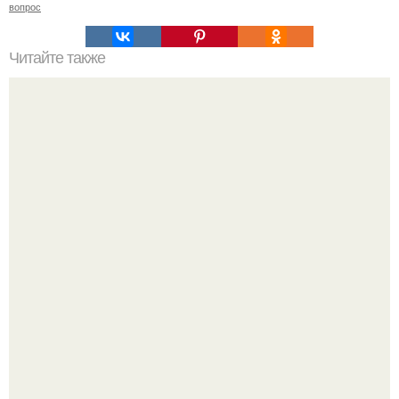
вопрос
Читайте также
Как избежать травм при занятиях пилатесом дома
Мало кто знает, что Элизабет олсен получила роль алы
Ванды максимофф не сразу.