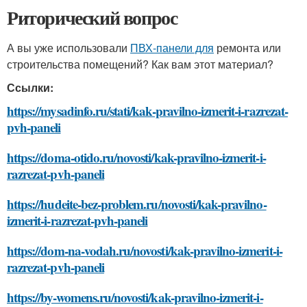
Риторический вопрос
А вы уже использовали
ПВХ-панели для
ремонта или
строительства помещений? Как вам этот материал?
Ссылки:
https://mysadinfo.ru/stati/kak-pravilno-izmerit-i-razrezat-
pvh-paneli
https://doma-otido.ru/novosti/kak-pravilno-izmerit-i-
razrezat-pvh-paneli
https://hudeite-bez-problem.ru/novosti/kak-pravilno-
izmerit-i-razrezat-pvh-paneli
https://dom-na-vodah.ru/novosti/kak-pravilno-izmerit-i-
razrezat-pvh-paneli
https://by-womens.ru/novosti/kak-pravilno-izmerit-i-