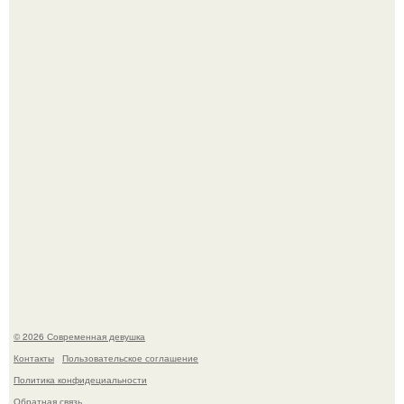
Лишь в том случае, если есть в истории моды идеал, то
это Синди Кроуфорд.
Платье, которое до сих пор вызывает споры спустя годы.
© 2026 Современная девушка
Контакты
Пользовательское соглашение
Политика конфидециальности
Обратная связь