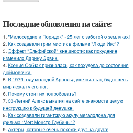
Последние обновления на сайте:
1.
"Милосердие и Порядок" - 25 лет с заботой о земляках!
2.
Как создавали грим мистик в фильме "Люди Икс"?
3.
Эффект "Эльфийской" внешности: как похудение
изменило Дарину Эрвин.
4.
Ксения Собчак призналась, как похудела до состояния
дюймовочки.
5.
В 1979 году молодой Арнольд уже жил так, будто весь
мир лежал у его ног.
6.
Почему стоит их попробовать?
7.
33-Летний Алекс выкатил на сайте знакомств целую
инструкцию к будущей девушке.
8.
Как создавали гигантскую акулу мегалодона для
фильма "Мег: Монстр Глубины"?
9.
Актеры, которые очень похожи друг на друга!