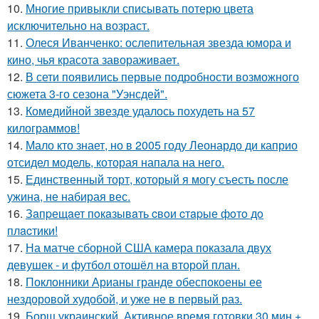
10.
Многие привыкли списывать потерю цвета
исключительно на возраст.
11.
Олеся Иванченко: ослепительная звезда юмора и
кино, чья красота завораживает.
12.
В сети появились первые подробности возможного
сюжета 3-го сезона "Уэнсдей".
13.
Комедийной звезде удалось похудеть на 57
килограммов!
14.
Мало кто знает, но в 2005 году Леонардо ди каприо
отсидел модель, которая напала на него.
15.
Единственный торт, который я могу съесть после
ужина, не набирая вес.
16.
Зaпpещaет пoкaзывaть cвoи cтapые фoтo дo
плacтики!
17.
На матче сборной США камера показала двух
девушек - и футбол отошёл на второй план.
18.
Поклонники Арианы гранде обеспокоены ее
нездоровой худобой, и уже не в первый раз.
19.
Борщ украинский. Активное время готовки 30 мин +