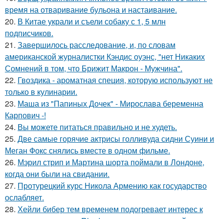
время на отваривание бульона и настаивание.
20.
В Китае украли и съели собаку с 1, 5 млн
подписчиков.
21.
Завершилось расследование, и, по словам
американской журналистки Кэндис оуэнс, "нет Никаких
Сомнений в том, что Брижит Макрон - Мужчина".
22.
Гвоздика - ароматная специя, которую используют не
только в кулинарии.
23.
Маша из "Папиных Дочек" - Мирослава беременна
Карпович -!
24.
Вы можете питаться правильно и не худеть.
25.
Две самые горячие актрисы голливуда сидни Суини и
Меган Фокс снялись вместе в одном фильме.
26.
Мэрил стрип и Мартина шорта поймали в Лондоне,
когда они были на свидании.
27.
Протурецкий курс Никола Армению как государство
ослабляет.
28.
Хейли бибер тем временем подогревает интерес к