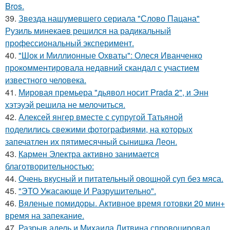
Bros.
39.
Звезда нашумевшего сериала "Слово Пацана"
Рузиль минекаев решился на радикальный
профессиональный эксперимент.
40.
"Шок и Миллионные Охваты": Олеся Иванченко
прокомментировала недавний скандал с участием
известного человека.
41.
Мировая премьера "дьявол носит Prada 2", и Энн
хэтэуэй решила не мелочиться.
42.
Алексей янгер вместе с супругой Татьяной
поделились свежими фотографиями, на которых
запечатлен их пятимесячный сынишка Леон.
43.
Кармен Электра активно занимается
благотворительностью:
44.
Очень вкусный и питательный овощной суп без мяса.
45.
"ЭТО Ужасающе И Разрушительно".
46.
Вяленые помидоры. Активное время готовки 20 мин+
время на запекание.
47.
Разрыв адель и Михаила Литвина спровоцировал