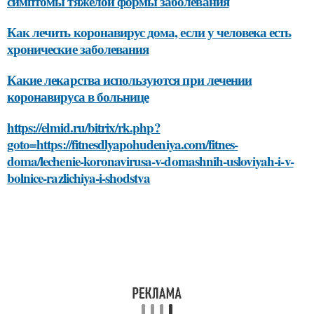
симптомы тяжелой формы заболевания
Как лечить коронавирус дома, если у человека есть
хронические заболевания
Какие лекарства используются при лечении
коронавируса в больнице
https://elmid.ru/bitrix/rk.php?
goto=https://fitnesdlyapohudeniya.com/fitnes-
doma/lechenie-koronavirusa-v-domashnih-usloviyah-i-v-
bolnice-razlichiya-i-shodstva