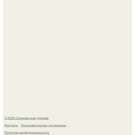
Большинство замечало, что после оргазма мужчина
часто почти сразу теряет возбуждение, тогда как
женщина может дольше сохранять возбуждение.
Бывшая актриса для самых взрослых амаранта Хэнк
стала сенатором в Колумбии.
© 2026 Современная девушка
Контакты
Пользовательское соглашение
Политика конфидециальности