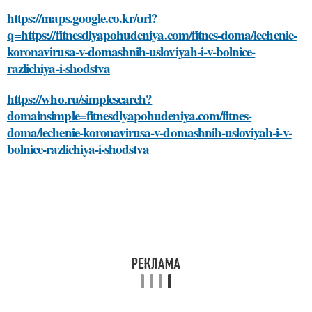
https://maps.google.co.kr/url?
q=https://fitnesdlyapohudeniya.com/fitnes-doma/lechenie-
koronavirusa-v-domashnih-usloviyah-i-v-bolnice-
razlichiya-i-shodstva
https://who.ru/simplesearch?
domainsimple=fitnesdlyapohudeniya.com/fitnes-
doma/lechenie-koronavirusa-v-domashnih-usloviyah-i-v-
bolnice-razlichiya-i-shodstva