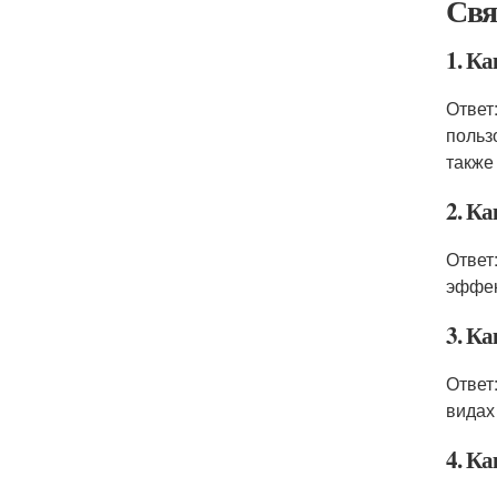
Свя
1. К
Ответ
польз
также
2. К
Ответ
эффек
3. К
Ответ
видах
4. К