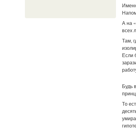
Именн
Напом
А на 
всех 
Там, 
изоли
Если 
зараз
работ
Будь 
принц
То ес
десят
умира
гипот