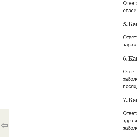
Ответ
опасе
5. К
Ответ
зараж
6. Ка
Ответ
забол
после
7. К
Ответ
здрав
⇦
забол