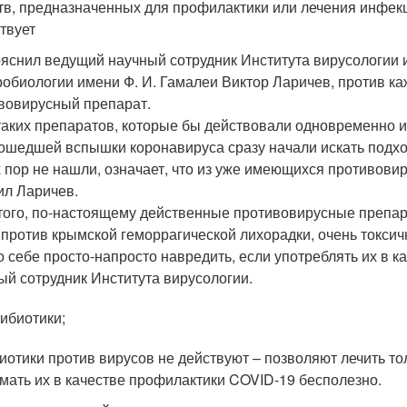
тв, предназначенных для профилактики или лечения инфек
твует
ояснил ведущий научный сотрудник Института вирусологии 
робиологии имени Ф. И. Гамалеи Виктор Ларичев, против ка
вовирусный препарат.
таких препаратов, которые бы действовали одновременно и на
ошедшей вспышки коронавируса сразу начали искать подхо
х пор не нашли, означает, что из уже имеющихся противовир
ил Ларичев.
того, по-настоящему действенные противовирусные препара
 против крымской геморрагической лихорадки, очень токси
 себе просто-напросто навредить, если употреблять их в к
ый сотрудник Института вирусологии.
ибиотики;
иотики против вирусов не действуют – позволяют лечить т
мать их в качестве профилактики COVID-19 бесполезно.