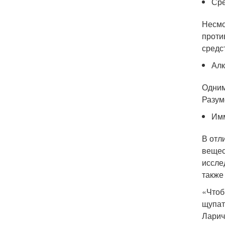
Сре
Несмо
проти
средс
Алк
Одним
Разум
Им
В отл
вещес
иссле
также
«Чтоб
щупат
Ларич