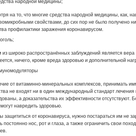
дства народной медицины;
тря на то, что многие средства народной медицины, как, 
вомикробными свойствами, до сих пор не было получено н
тва профилактики заражения коронавирусом.
оголь;
 из широко распространённых заблуждений является вера в 
еется, ничего, кроме вреда здоровью и дополнительной нагр
муномодуляторы
ичие от витаминно-минеральных комплексов, принимать им
тва не входят ни в один международный стандарт лечения
дованы, а доказательства их эффективности отсутствуют. Бо
 могут навредить здоровью.
ы защититься от коронавируса, нужно постараться им не зар
ь постоянно нос, рот и глаза, а также ограничить свои пох
ев.