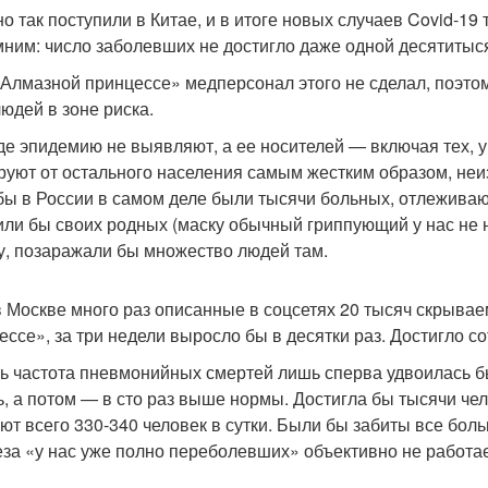
о так поступили в Китае, и в итоге новых случаев Covid-19
ним: число заболевших не достигло даже одной десятитыс
«Алмазной принцессе» медперсонал этого не сделал, поэто
людей в зоне риска.
где эпидемию не выявляют, а ее носителей — включая тех, у
руют от остального населения самым жестким образом, не
бы в России в самом деле были тысячи больных, отлеживаю
или бы своих родных (маску обычный гриппующий у нас не н
у, позаражали бы множество людей там.
в Москве много раз описанные в соцсетях 20 тысяч скрывае
ессе», за три недели выросло бы в десятки раз. Достигло со
ть частота пневмонийных смертей лишь сперва удвоилась б
ь, а потом — в сто раз выше нормы. Достигла бы тысячи чел
ют всего 330-340 человек в сутки. Были бы забиты все больн
еза «у нас уже полно переболевших» объективно не работае