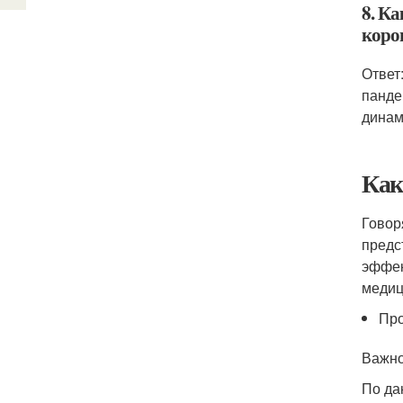
8. К
коро
Ответ
панде
динам
Как
Говор
предс
эффек
медиц
Пр
Важн
По да