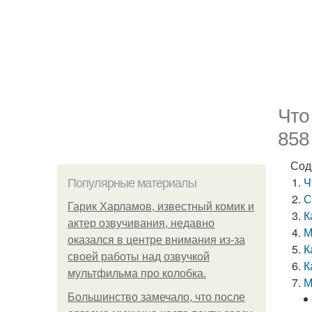
Что
858
Сод
Ч
Популярные материалы
С
Гарик Харламов, известный комик и
К
актер озвучивания, недавно
М
оказался в центре внимания из-за
К
своей работы над озвучкой
К
мультфильма про колобка.
М
Большинство замечало, что после