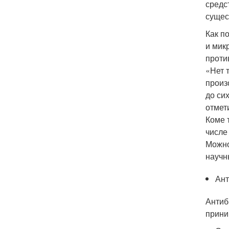
средс
сущес
Как п
и мик
проти
«Нет 
произ
до си
отмет
Коме 
числе
Можно
научн
Ант
Антиб
прини