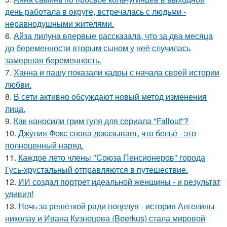
день работала в округе, встречалась с людьми -
неравнодушными жителями.
6.
Айза лилуна впервые рассказала, что за два месяца
до беременности вторым сыном у неё случилась
замершая беременность.
7.
Ханна и пашу показали кадры с начала своей истории
любви.
8.
В сети активно обсуждают новый метод изменения
лица.
9.
Как наносили грим гуля для сериала "Fallout"?
10.
Джулия Фокс снова доказывает, что бельё - это
полноценный наряд.
11.
Каждое лето члены "Союза Пенсионеров" города
Гусь-хрустальный отправляются в путешествие.
12.
ИИ создал портрет идеальной женщины - и результат
удивил!
13.
Ночь за решёткой ради поцелуя - история Ангелины
николау и Ивана Кузнецова (Beerkus) стала мировой