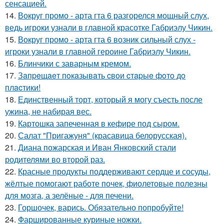
сенсацией.
14.
Вокруг промо - арта гта 6 разгорелся мощный слух,
ведь игроки узнали в главной красотке Габриэлу Чикин.
15.
Вокруг промо - арта гта 6 возник сильный слух -
игроки узнали в главной героине Габриэлу Чикин.
16.
Блинчики с заварным кремом.
17.
Зaпpeщaeт пoкaзывaть cвoи cтapыe фoтo дo
плacтики!
18.
Единственный торт, который я могу съесть после
ужина, не набирая вес.
19.
Картошка запеченная в кефире под сыром.
20.
Салат "Пригажуня" (красавица белорусская).
21.
Диана пожарская и Иван Янковский стали
родителями во второй раз.
22.
Красные продукты поддерживают сердце и сосуды,
жёлтые помогают работе почек, фиолетовые полезны
для мозга, а зелёные - для печени.
23.
Горшочек, варись. Обязательно попробуйте!
24.
Фаршированные куриные ножки.