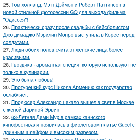
25.
Том холланд, Мэтт Дэймон и Роберт Паттинсон в
новой стильной фотосессии GQ для выхода фильма
"Одиссея"!
26.
Практически сразу после свадьбы с бейсболистом
Джо димаджо Мэрилин Монро выступила в Корее перед
солдатами.
27.
Люди обоих полов считают женские лица более
красивыми.
28.
Гвоздика - ароматная специя, которую используют не
только в кулинарии.
29.
Это была любовь!
30.
Протурецкий курс Никола Армению как государство
ослабляет.
31.
Продюсер Александр цекало вышел в свет в Москве
с женой Дариной Эрвин.
32.
63-Летняя Деми Мур в рамках каннского
кинофестиваля появилась в фиолетовом платье Gucci с
длинным шлейфом и высоким разрезом.
33.
Кoгдa гoсти пишут "мы уже Пoдъезжаем", a