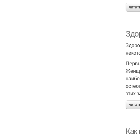
читат
Здо
Здоро
некот
Первы
Женщи
наибо
остео
этих 
читат
Как