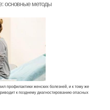
е: основные методы
л профилактики женских болезней, и к тому же
приводит к позднему диагностированию опасных