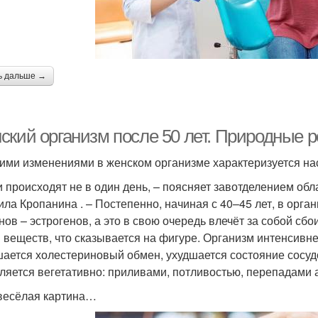
ь дальше →
ский организм после 50 лет. Природные 
ими изменениями в женском организме характеризуется на
 происходят не в один день, – поясняет завотделением об
ла Кропанина . – Постепенно, начиная с 40–45 лет, в орга
нов – эстрогенов, а это в свою очередь влечёт за собой сбо
 веществ, что сказывается на фигуре. Организм интенсивне
ается холестериновый обмен, ухудшается состояние сосудо
ляется вегетативно: приливами, потливостью, перепадами 
есёлая картина…