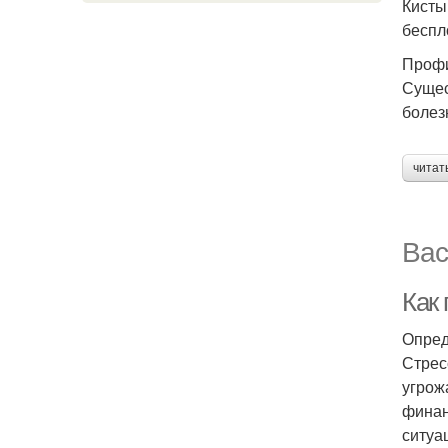
Кисты
беспл
Профи
Сущес
болез
читат
Вас
Как
Опред
Стрес
угрож
финан
ситуа