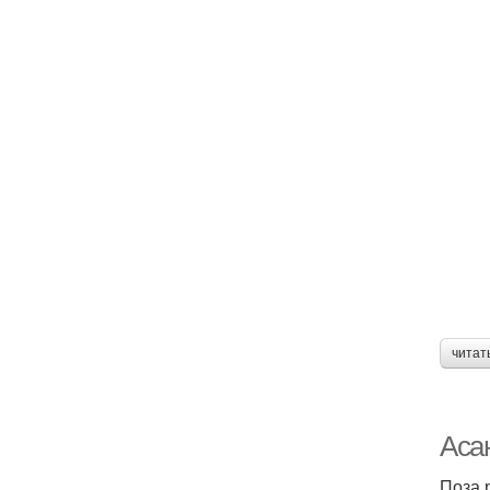
читат
Аса
Поза 