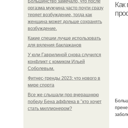
Большинство замечало, что после
Как
оргазма мужчина часто почти сразу
про
теряет возбуждение, тогда как
женщина может дольше сохранять
возбуждение.
Какие специи лучше использовать
для вяления баклажанов
У юли Гаврилиной снова случился
конфликт с комиком Ильей
Соболевым.
Фитнес-тренды 2023: что нового в
мире спорта
Все же слышали про вчерашнюю
Больш
победу Бена аффлека в "кто хочет
прене
стать миллионером?
забол