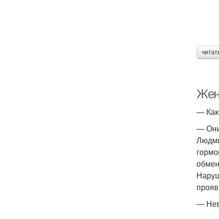
читат
Жен
— Как
— Они
Людми
гормо
обмен
Наруш
прояв
— Нев