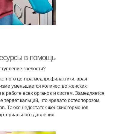
ресурсы в помощь
ступление зрелости?
ластного центра медпрофилактики, врач
низме уменьшается количество женских
и в работе всех органов и систем. Замедляется
е теряет кальций, что чревато остеопорозом.
в. Также недостаток женских гормонов
артериального давления.