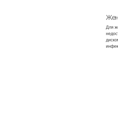
Жен
Для ж
недос
диско
инфек