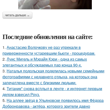
читать дальше →
Последние обновления на сайте:
1.
Анастасию Волочкову не раз упрекали в
приверженности устаревшим бьюти - процедурам.
2.
Луис Мигель и Мэрайя Кэри - одна из самых
элегантных и обсуждаемых пар конца 90-х.
3.
Наталья подольская поделилась новыми семейными
фотографиями с недавнего отдыха, на которых она
запечатлена вместе с близкими людьми.
4.
Титаник" снова всплыл в ленте - и интернет первым
делом взвесил Роуз.
5.
На аллее звёзд в Ульяновске появилось имя Фёдора
Добронравова - актёра, которого зрители давно