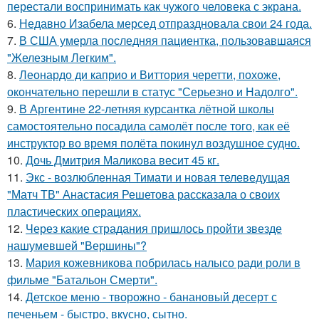
перестали воспринимать как чужого человека с экрана.
6.
Недавно Изабела мерсед отпраздновала свои 24 года.
7.
В США умерла последняя пациентка, пользовавшаяся
"Железным Легким".
8.
Леонардо ди каприо и Виттория черетти, похоже,
окончательно перешли в статус "Серьезно и Надолго".
9.
В Аргентине 22-летняя курсантка лётной школы
самостоятельно посадила самолёт после того, как её
инструктор во время полёта покинул воздушное судно.
10.
Дочь Дмитрия Маликова весит 45 кг.
11.
Экс - возлюбленная Тимати и новая телеведущая
"Матч ТВ" Анастасия Решетова рассказала о своих
пластических операциях.
12.
Через какие страдания пришлось пройти звезде
нашумевшей "Вершины"?
13.
Мария кожевникова побрилась налысо ради роли в
фильме "Батальон Смерти".
14.
Детское меню - творожно - банановый десерт с
печеньем - быстро, вкусно, сытно.