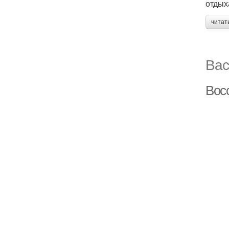
отдых
читат
Вас
Восс