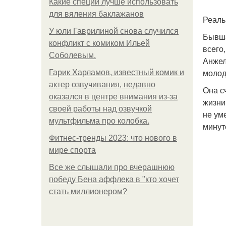
Какие специи лучше использовать
для вяления баклажанов
Реаль
У юли Гаврилиной снова случился
Бывша
конфликт с комиком Ильей
всего
Соболевым.
Анжел
молод
Гарик Харламов, известный комик и
актер озвучивания, недавно
Она с
оказался в центре внимания из-за
жизни
своей работы над озвучкой
не ум
мультфильма про колобка.
минуто
Фитнес-тренды 2023: что нового в
мире спорта
Все же слышали про вчерашнюю
победу Бена аффлека в "кто хочет
стать миллионером?