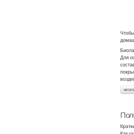
Чтобы
домаш
Биол
Для о
соста
покры
возде
читат
Пол
Кратк
Как у