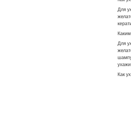
Для у
желат
керат
Каким
Для у
желат
шампу
ухажи
Как у