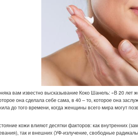
няка вам известно высказывание Коко Шанель: «В 20 лет ж
которое она сделала себе сама, в 40 – то, которое она зас
жила до того времени, когда женщины всего мира могут позвол
стояние кожи влияют десятки факторов: как внутренних (за
евания), так и внешних (УФ-излучение, свободные радикал