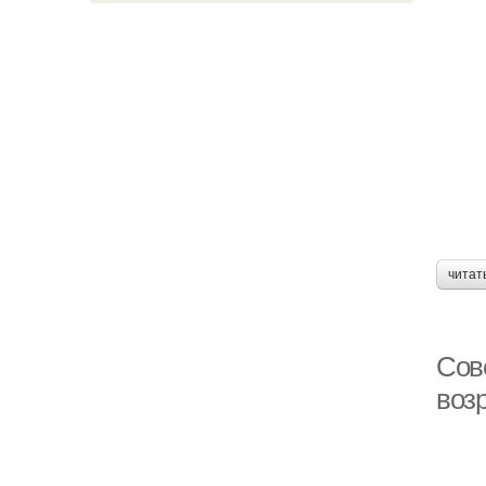
читат
Сове
воз