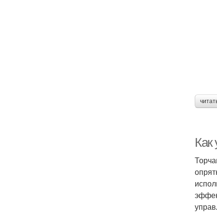
читат
Как
Торча
опрят
испол
эффек
управ