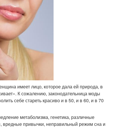
енщина имеет лицо, которое дала ей природа, в
луживает». К сожалению, законодательница моды
ить себе стареть красиво и в 50, и в 60, и в 70
медление метаболизма, генетика, различные
ы, вредные привычки, неправильный режим сна и