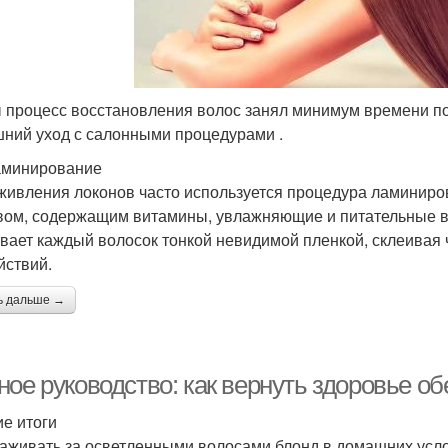
 процесс восстановления волос занял минимум времени по
ний уход с салонными процедурами .
аминирование
живления локонов часто используется процедура ламинир
вом, содержащим витамины, увлажняющие и питательные 
вает каждый волосок тонкой невидимой пленкой, склеивая
йствий.
ь дальше →
ное руководство: как вернуть здоровье 
ие итоги
хаживать за осветленными волосами блонд в домашних усл