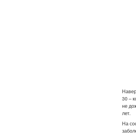
Навер
30 – 
не до
лет.
На со
забол