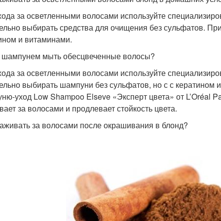
хода за осветленными волосами используйте специализир
ельно выбирать средства для очищения без сульфатов. При
ином и витаминами.
 шампунем мыть обесцвеченные волосы?
хода за осветленными волосами используйте специализир
ельно выбирать шампуни без сульфатов, но с с кератином
ню-уход Low Shampoo Elseve «Эксперт цвета» от L’Oréal Pa
вает за волосами и продлевает стойкость цвета.
хаживать за волосами после окрашивания в блонд?