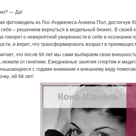
но? — Да!
я фотомодель из Лос-Анджелеса Анжела Пол, достигнув 50-
, себя – решением вернуться в модельный бизнес. В своей кн
а говорит о невероятной уверенности в себе и осознании п
ости, и верит, что трансформировать возраст в преимущес
читает, что после 50 лет мы сами выбираем свою внешность
, нежели от генетики. Ежедневные занятия спортом и медит
еньшающееся с годами внимание к внешнему виду помогают
чку, ей 58 лет!