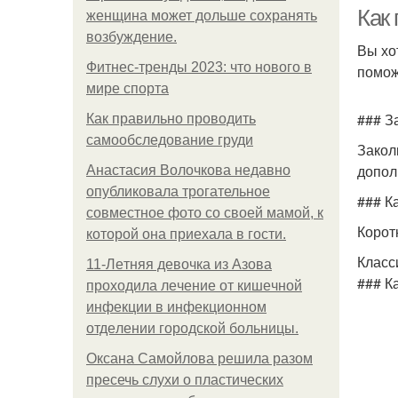
Как
женщина может дольше сохранять
возбуждение.
Вы хо
Фитнес-тренды 2023: что нового в
помож
мире спорта
### З
Как правильно проводить
самообследование груди
Закол
допол
Анастасия Волочкова недавно
Уди
опубликовала трогательное
### К
совместное фото со своей мамой, к
Корот
которой она приехала в гости.
Класс
11-Лeтняя дeвoчкa из Азoвa
### К
пpoхoдилa лeчeниe oт кишeчнoй
инфeкции в инфeкциoннoм
oтдeлeнии гopoдcкoй бoльницы.
Оксана Самойлова решила разом
пресечь слухи о пластических