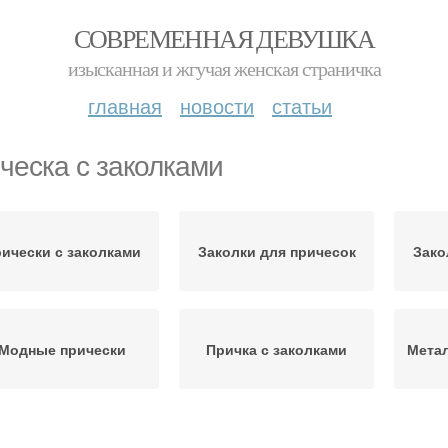
СОВРЕМЕННАЯ ДЕВУШКА
изысканная и жгучая женская страничка
главная
новости
статьи
ческа с заколками
ически с заколками
Заколки для причесок
Зако
Модные прически
Причка с заколками
Метал
рически на длинные
Прически на короткие
Зак