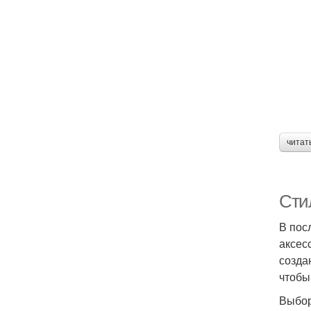
читат
Стил
В пос
аксес
созда
чтобы
Выбор