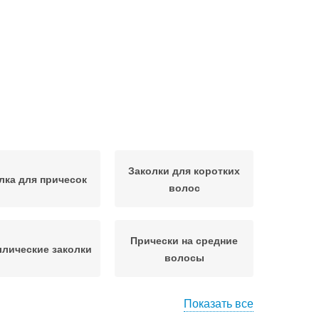
Заколки для коротких
лка для причесок
волос
Прически на средние
лические заколки
волосы
Показать все
олки для волос
Волосы с заколками