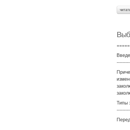
читат
Выб
=====
Введ
---------
Приче
измен
закол
закол
Типы 
---------
Перед