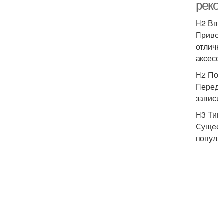
рек
H2 Вв
Приве
отлич
аксес
H2 По
Перед
завис
H3 Ти
Сущес
попул