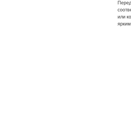
Перед
соотв
или к
ярким