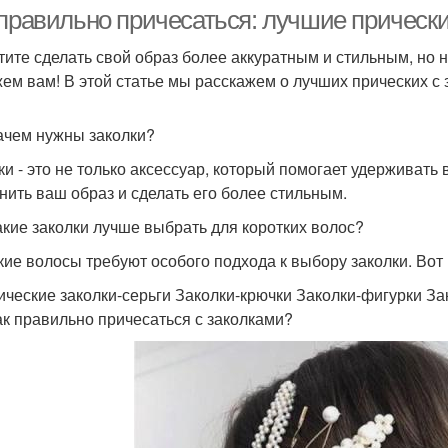
волосы
волосы
 правильно причесаться: лучшие прически
тите сделать свой образ более аккуратным и стильным, но н
ем вам! В этой статье мы расскажем о лучших прических с 
Заколка для волос
Практичные прически
Зад
ачем нужны заколки?
ки - это не только аксессуар, который помогает удерживать
нить ваш образ и сделать его более стильным.
вительные прически
Заколки по бокам
акие заколки лучше выбрать для коротких волос?
кие волосы требуют особого подхода к выбору заколки. Вот
ические заколки-серьги Заколки-крючки Заколки-фигурки За
ак правильно причесаться с заколками?