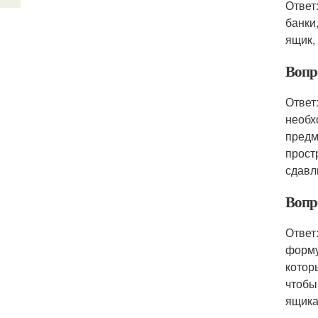
Ответ
банки
ящик,
Вопр
Ответ
необх
предм
прост
сдавл
Вопр
Ответ
форму
котор
чтобы
ящика