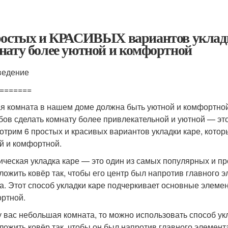
ростых и КРАСИВЫХ вариантов укладки
нату более уютной и комфортной
ведение
=======
я комната в нашем доме должна быть уютной и комфортно
бов сделать комнату более привлекательной и уютной — это
отрим 6 простых и красивых вариантов укладки каре, котор
й и комфортной.
ическая укладка каре — это один из самых популярных и пр
ложить ковёр так, чтобы его центр был напротив главного 
а. Этот способ укладки каре подчеркивает основные элемен
ртной.
у вас небольшая комната, то можно использовать способ ук
ложить ковёр так, чтобы он был напротив главного элемент