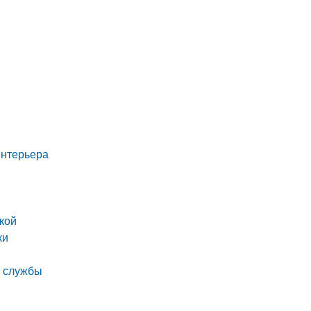
интерьера
кой
ки
к службы