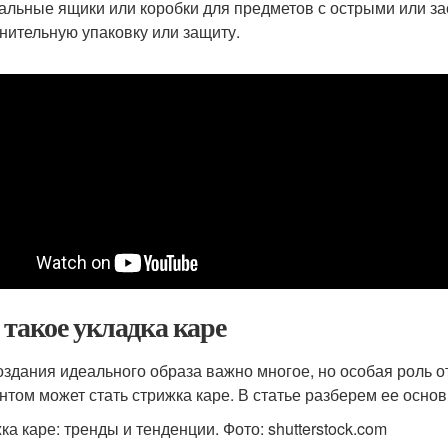
альные ящики или коробки для предметов с острыми или з
нительную упаковку или защиту.
 такое укладка каре
оздания идеального образа важно многое, но особая роль о
нтом может стать стрижка каре. В статье разберем ее осно
ка каре: тренды и тенденции. Фото: shutterstock.com