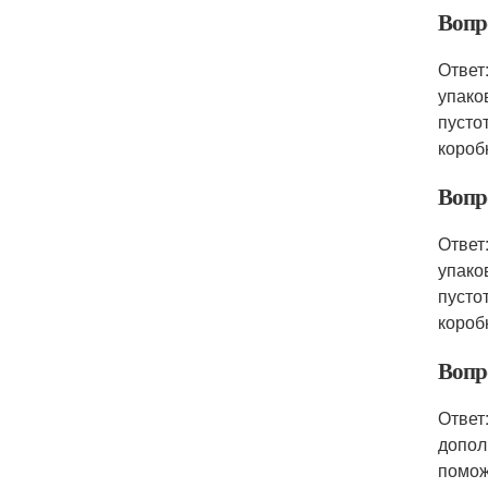
Вопр
Ответ
упако
пусто
короб
Вопро
Ответ
упако
пусто
короб
Вопро
Ответ
допол
помож