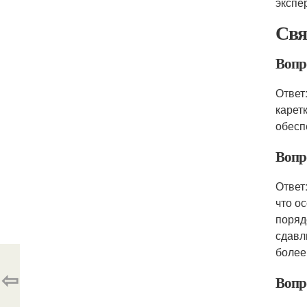
экспе
Свя
Вопро
Ответ
карет
обесп
Вопр
Ответ
что о
поряд
сдавл
более
⇦
Вопр