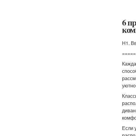
6 п
ком
H1. В
=====
Кажда
спосо
рассм
уютно
Класс
распо
диван
комфо
Если 
распо