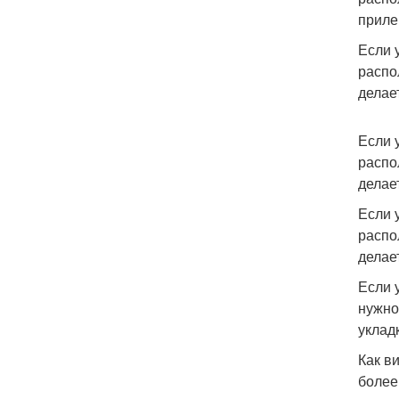
приле
Если 
распо
делае
Если 
распо
делае
Если 
распо
делае
Если 
нужно
уклад
Как в
более