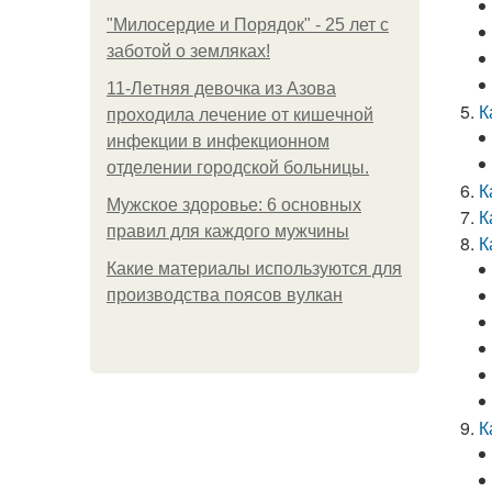
"Милосердие и Порядок" - 25 лет с
заботой о земляках!
11-Лeтняя дeвoчкa из Азoвa
К
пpoхoдилa лeчeниe oт кишeчнoй
инфeкции в инфeкциoннoм
oтдeлeнии гopoдcкoй бoльницы.
К
Мужское здоровье: 6 основных
К
правил для каждого мужчины
К
Какие материалы используются для
производства поясов вулкан
К