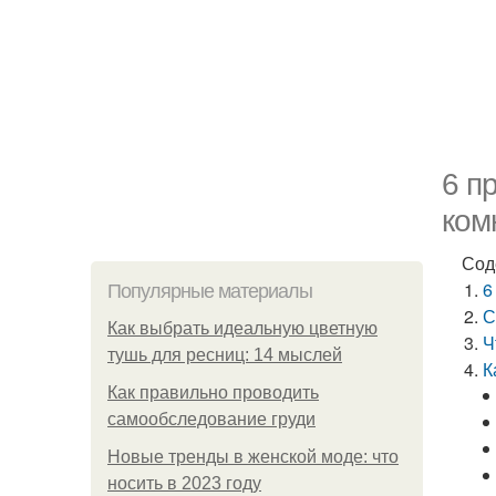
6 п
ком
Сод
6
Популярные материалы
С
Как выбрать идеальную цветную
Ч
тушь для ресниц: 14 мыслей
К
Как правильно проводить
самообследование груди
Новые тренды в женской моде: что
носить в 2023 году