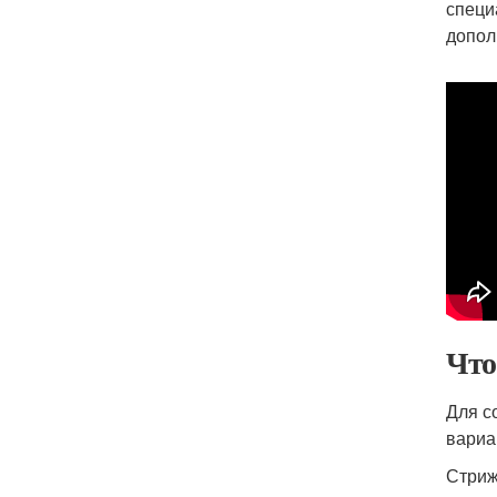
специ
допол
Что
Для с
вариа
Стриж