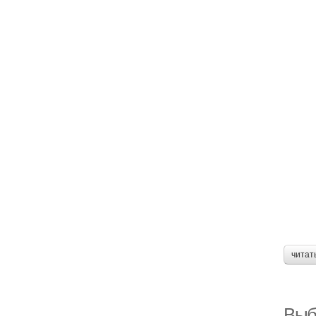
читат
Выб