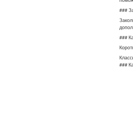
### З
Закол
допол
### К
Корот
Класс
### К