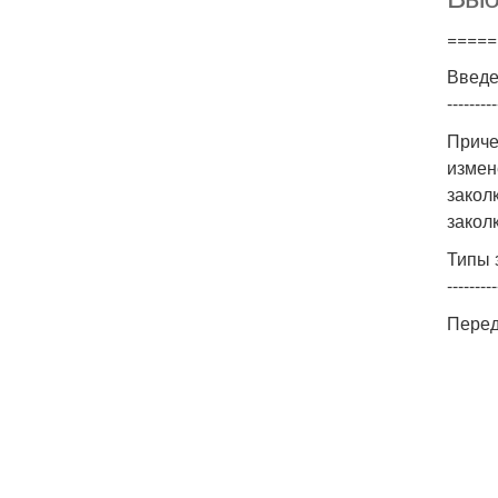
=====
Введ
---------
Приче
измен
закол
закол
Типы 
---------
Перед