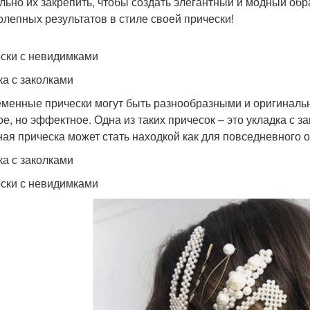
льно их закрепить, чтобы создать элегантный и модный обр
олепных результатов в стиле своей прически!
ски с невидимками
ка с заколками
менные прически могут быть разнообразными и оригинальны
ое, но эффектное. Одна из таких причесок – это укладка с з
ная прическа может стать находкой как для повседневного о
ка с заколками
ски с невидимками