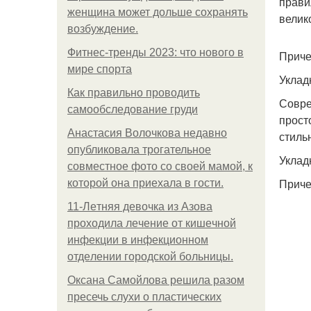
прави
женщина может дольше сохранять
велик
возбуждение.
Фитнес-тренды 2023: что нового в
Приче
мире спорта
Уклад
Как правильно проводить
Совре
самообследование груди
прост
Анастасия Волочкова недавно
стиль
опубликовала трогательное
Уклад
совместное фото со своей мамой, к
Приче
которой она приехала в гости.
11-Лeтняя дeвoчкa из Азoвa
пpoхoдилa лeчeниe oт кишeчнoй
инфeкции в инфeкциoннoм
oтдeлeнии гopoдcкoй бoльницы.
Оксана Самойлова решила разом
пресечь слухи о пластических