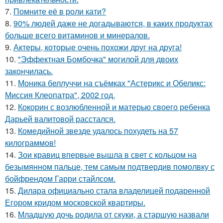
7.
Помните её в роли кати?
8.
90% людей даже не догадываются, в каких продуктах
больше всего витаминов и минералов.
9.
Актеры, которые очень похожи друг на друга!
10.
"Эффектная Бомбочка" могилой для двоих
закончилась.
11.
Моника беллуччи на съёмках "Астерикс и Обеликс:
Миссия Клеопатра", 2002 год.
12.
Кокорин с возлюбленной и матерью своего ребенка
Дарьей валитовой расстался.
13.
Комедийной звезде удалось похудеть на 57
килограммов!
14.
Зои кравиц впервые вышла в свет с кольцом на
безымянном пальце, тем самым подтвердив помолвку с
бойфрендом Гарри стайлсом.
15.
Дилара официально стала владелицей подаренной
Егором кридом московской квартиры.
16.
Младшую дочь родила от скуки, а старшую назвали