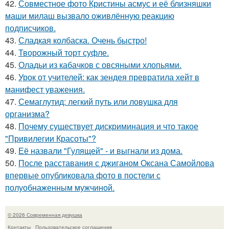
42.
Совместное фото Кристины асмус и её близняшки
маши милаш вызвало оживлённую реакцию
подписчиков.
43.
Сладкая колбаска. Очень быстро!
44.
Творожный торт суфле.
45.
Оладьи из кабачков с овсяными хлопьями.
46.
Урок от учителей: как зендея превратила хейт в
манифест уважения.
47.
Семаглутид: легкий путь или ловушка для
организма?
48.
Почему существует дискриминация и что такое
"Привилегии Красоты"?
49.
Её назвали "Гулящей" - и выгнали из дома.
50.
После расставания с джиганом Оксана Самойлова
впервые опубликовала фото в постели с
полуобнаженным мужчиной.
© 2026 Современная девушка
Контакты
Пользовательское соглашение