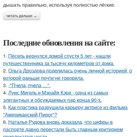
дышать правильно, используя полностью лёгкие.
читать дальше →
Последние обновления на сайте:
1.
Пёсель вернулся домой спустя 5 лет - нашли
путешественника за тысячу километров от дома.
2.
Ольга Дроздова поделилась очень личной историей, о
которой раньше почти не говорила.
3.
-"Пчела, пчела …".
4.
Луис Мигель и Мэрайя Кэри - одна из самых
элегантных и обсуждаемых пар конца 90-х.
5.
Как пластика разрушила карьеру актрисе из фильма
"Американский Пирог"?
6.
Наталья Рудова вновь доказала, что цифры в
паспорте давно перестали быть главным критерием
привлекательности.