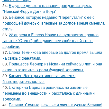
34.
Будущее детского плавания рождается здесь:
"Невский Форум Дети и Вода".
35.
Бейонсе, которую недавно "Перепутали" с её с
подросшей дочерью, впервые за долгое время сменила
стиль.
36.
22 апреля в Fitness House на пулковском прошло
занятие "Степ+", объединившее любителей степ -
аэробики.
37.
Елена Темникова впервые за долгое время вышла
на связь с фанатами.
38.
Принцессе Леонор из Испании сейчас 20 лет, и она
активно готовится к роли будущей королевы.
39.
Кармен Электра активно занимается
благотворительностью:
40.
Екатерина Варнава решилась на заметные
перемены во внешности и рассталась с длинными
волосами.
41.
Беляши. Сочные, нежные и очень вкусные беляши!