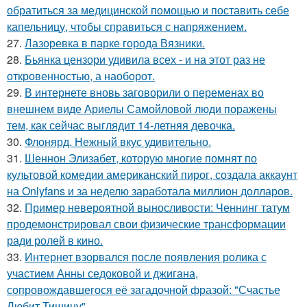
обратиться за медицинской помощью и поставить себе
капельницу, чтобы справиться с напряжением.
27.
Лазоревка в парке города Вязники.
28.
Бьянка цензори удивила всех - и на этот раз не
откровенностью, а наоборот.
29.
В интернете вновь заговорили о переменах во
внешнем виде Ариелы Самойловой люди поражены
тем, как сейчас выглядит 14-летняя девочка.
30.
Флонярд. Нежный вкус удивительно.
31.
Шеннон Элизабет, которую многие помнят по
культовой комедии американский пирог, создала аккаунт
на Onlyfans и за неделю заработала миллион долларов.
32.
Пример невероятной выносливости: Ченнинг татум
продемонстрировал свои физические трансформации
ради ролей в кино.
33.
Интернет взорвался после появления ролика с
участием Анны седоковой и джигана,
сопровождавшегося её загадочной фразой: "Счастье
Любит Тишину".