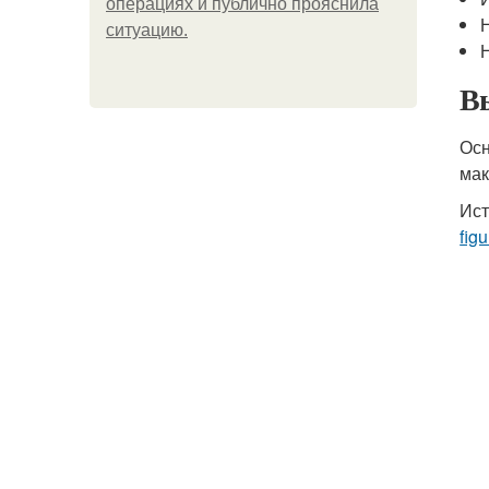
операциях и публично прояснила
ситуацию.
В
Осн
мак
Ист
figu