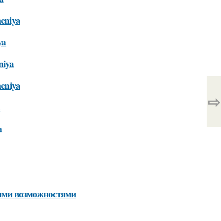
neniya
ya
niya
neniya
⇨
a
a
ными возможностями