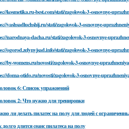
ps://kosmetika.ru-best.com/stati/zagolovok-3-osnovnye-uprazh
ps://vashsadluchshij.ru/stati/zagolovok-3-osnovnye-uprazhneni
ps://narodnaya-dacha.ru/stati/zagolovok-3-osnovnye-uprazhne
ps://ogorod.zelynyjsad.info/stati/zagolovok-3-osnovnye-uprazh
ps://by-womens.ru/novosti/zagolovok-3-osnovnye-uprazhneniy
ps://doma-otido.ru/novosti/zagolovok-3-osnovnye-uprazhneniy
оловок 6: Список упражнений
оловок 2: Что нужно для тренировки
но ли делать пилатес на полу для людей с ограничен
 долго длится сеанс пилатеса на полу