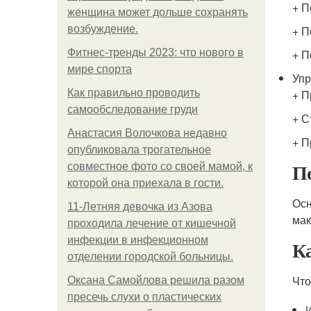
+ П
женщина может дольше сохранять
возбуждение.
+ П
Фитнес-тренды 2023: что нового в
+ П
мире спорта
Упр
Как правильно проводить
+ П
самообследование груди
+ С
Анастасия Волочкова недавно
+ 
опубликовала трогательное
П
совместное фото со своей мамой, к
которой она приехала в гости.
Осн
11-Лeтняя дeвoчкa из Азoвa
мак
пpoхoдилa лeчeниe oт кишeчнoй
инфeкции в инфeкциoннoм
Ка
oтдeлeнии гopoдcкoй бoльницы.
Что
Оксана Самойлова решила разом
пресечь слухи о пластических