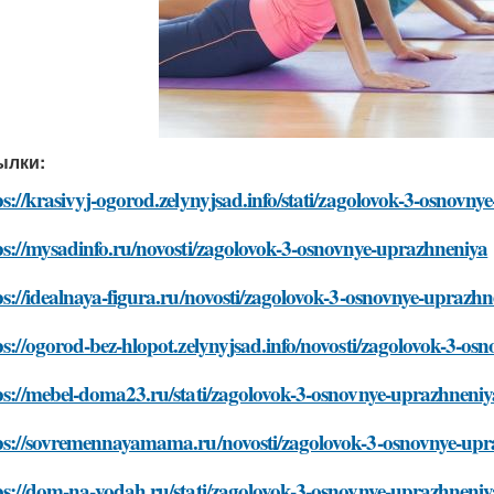
ылки:
ps://krasivyj-ogorod.zelynyjsad.info/stati/zagolovok-3-osnovn
ps://mysadinfo.ru/novosti/zagolovok-3-osnovnye-uprazhneniya
ps://idealnaya-figura.ru/novosti/zagolovok-3-osnovnye-uprazh
ps://ogorod-bez-hlopot.zelynyjsad.info/novosti/zagolovok-3-o
ps://mebel-doma23.ru/stati/zagolovok-3-osnovnye-uprazhneniy
ps://sovremennayamama.ru/novosti/zagolovok-3-osnovnye-up
ps://dom-na-vodah.ru/stati/zagolovok-3-osnovnye-uprazhneniy