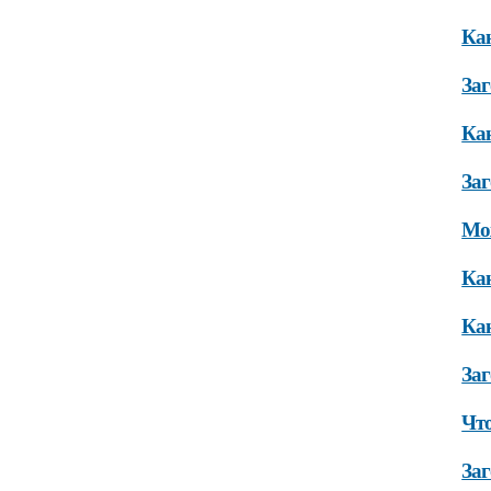
Как
Заг
Как
За
Мож
Как
Как
За
Что
Заг