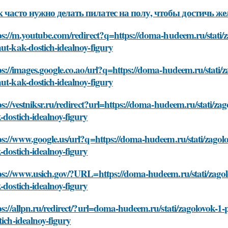
 часто нужно делать пилатес на полу, чтобы достичь ж
ps://m.youtube.com/redirect?q=https://doma-hudeem.ru/stati/z
ut-kak-dostich-idealnoy-figury
ps://images.google.co.ao/url?q=https://doma-hudeem.ru/stati/z
ut-kak-dostich-idealnoy-figury
ps://vestniksr.ru/redirect?url=https://doma-hudeem.ru/stati/za
-dostich-idealnoy-figury
ps://www.google.us/url?q=https://doma-hudeem.ru/stati/zagol
-dostich-idealnoy-figury
ps://www.usich.gov/?URL=https://doma-hudeem.ru/stati/zagol
-dostich-idealnoy-figury
ps://allpn.ru/redirect/?url=doma-hudeem.ru/stati/zagolovok-1
tich-idealnoy-figury