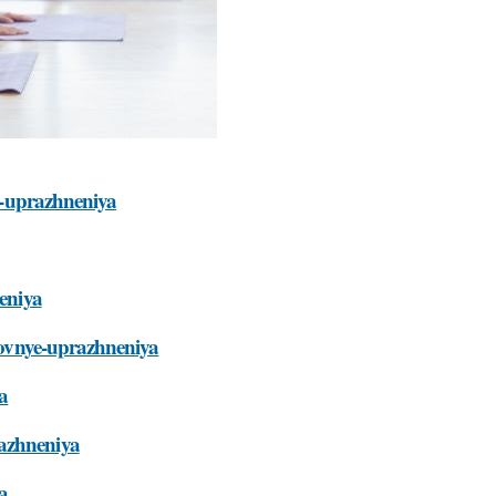
ye-uprazhneniya
neniya
snovnye-uprazhneniya
a
razhneniya
a