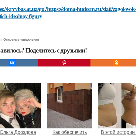
ps://kryvbas.at.ua/go?https://doma-hudeem.ru/stati/zagolovok
tich-idealnoy-figury
и:
Основные упражнения
авилось? Поделитесь с друзьями!
Ольга Дроздова
Как обеспечить
В этой истории