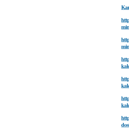
Как
htt
min
htt
min
htt
kak
htt
kak
htt
kak
htt
dos