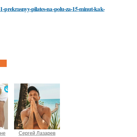
-1-prekrasnyy-pilates-na-polu-za-15-minut-kak-
 не
Сергей Лазарев