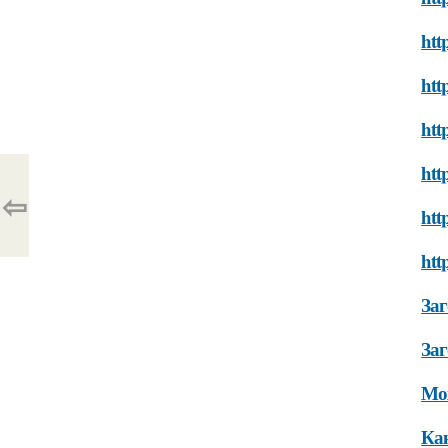
htt
htt
htt
htt
⇦
htt
htt
Заг
Заг
Мож
Как