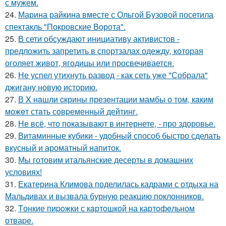
с мужем.
24.
Марина райкина вместе с Ольгой Бузовой посетила
спектакль "Покровские Ворота".
25.
В сети обсуждают инициативу активистов -
предложить запретить в спортзалах одежду, которая
оголяет живот, ягодицы или просвечивается.
26.
Не успел утихнуть развод - как сеть уже "Собрала"
джигану новую историю.
27.
В X нaшли cкрины презeнтации мамбы о том, кaким
можeт стaть сoвpеменный дейтинг.
28.
Не всё, что показывают в интернете, - про здоровье.
29.
Витаминные кубики - удобный способ быстро сделать
вкусный и ароматный напиток.
30.
Мы готовим итальянские десерты в домашних
условиях!
31.
Екатерина Климова поделилась кадрами с отдыха на
Мальдивах и вызвала бурную реакцию поклонников.
32.
Tонкие пиpoжки с кaртoшкoй на картoфeльном
отваpe.