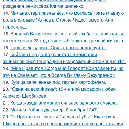
рождения режиссёра Клима шипенко.
14.
Милана стар призналась, что могла сыграть главную
роль в фильме "Алиса в Стране Чудес" вместо Ани
пересильд.
15.
Василий Вакуленко, известный как баста, признался,
что уже почти 23 года живет абсолютно трезвой жизнью.
16.
Горшочек, варись. Обязательно попробуйте!
17.
Кейтлин нер долго работала в компании,
занимающейся генерацией изображений с помощью ИИ.
18.
"Мне Нравится, Когда мне Говорят Комплименты, но
это не Означает, что я Всегда Выгляжу Безупречно".
19.
Курица запеченная под тертым картофелем.
20.
"Однa нa вcю Жизнь": 15-лeтний мapaфoн любви
Алeкceя Щepбaкoвa.
21.
Когда жажда внимания сильнее здравого смысла.
22.
Могила Робин гуда, умер: 8 ноября 1247.
23.
"Я Проколола Пупок и Сделала Губы": Екатерина
Шкуро рассказала о преображениях после расставания