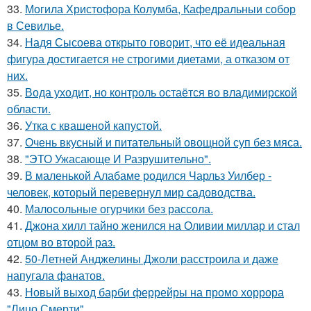
33.
Могила Христофора Колумба, Кафедральныи собор
в Севилье.
34.
Надя Сысоева открыто говорит, что её идеальная
фигура достигается не строгими диетами, а отказом от
них.
35.
Вода уходит, но контроль остаётся во владимирской
области.
36.
Утка с квашеной капустой.
37.
Очень вкусный и питательный овощной суп без мяса.
38.
"ЭТО Ужасающе И Разрушительно".
39.
В маленькой Алабаме родился Чарльз Уилбер -
человек, который перевернул мир садоводства.
40.
Малосольные огурчики без рассола.
41.
Джона хилл тайно женился на Оливии миллар и стал
отцом во второй раз.
42.
50-Летней Анджелины Джоли расстроила и даже
напугала фанатов.
43.
Новый выход барби феррейры на промо хоррора
"Лицо Смерти".