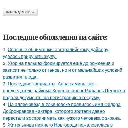
читать дальше →
Последние обновления на сайте:
1.
Опасные обнимашки: австралийскому дайверу
удалось приручить акулу.
2.
Узор на пальцах формируется ещё до рождения и
зависит не только от генов, но и от мельчайших условий
развития плода.
3.
Последние кандидаты. Анна саминь, экс -
председатель райкома Кпрф, и эколог Рафаэль Петросян
подали документы на регистрацию в госдуму.
4.
На аллее звёзд в Ульяновске появилось имя Фёдора
Добронравова - актёра, которого зрители давно
перестали воспринимать как чужого человека с экрана.
5.
Жительница нижнего Новгорода пожаловалась в