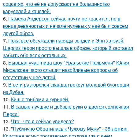
соцсетях, что её не допускают на большинство
каруселей и качелей.
6.
Памела Андерсон сейчас почти не красится, но в
конце девяностых и начале нулевых у неё был совсем
другой образ.
7.
Пока все обсуждали наряды зендеи и Энн хэтэуэй,
Шарлиз терон просто вышла в образе, который заставил
забыть обо всех остальных.
8.
Бывшая участница шоу "Уральские Пельмени" Юлия
Михалкова часто слышит назойливые вопросы об
отсутствии у неё детей.
9.
В сети разгорелся скандал вокруг молодой блогерши
из Дубая.
10.
Киш с грибами и курицей.
11.
В самые лучшие и добрые руки отдается солнечная
Перси!
12.
Что - что я сейчас увидела?
13.
"Публично Обратилась к Чужому Мужу" - 38-летняя
Кристина асмус трогательно поздравила с днём