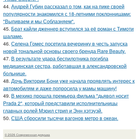
44.
Андрей Губин рассказал о том, как на пике своей
популярности знакомился с 18-летними поклонницами:
"Выпиваем и мы Соблазняем".
45.
Брат кайли дженнер вступился за её роман с Тимоти
шаламе.
46.
Селена Гомес посетила вечеринку в честь запуска
новой тональной основы своего бренда Rare Beauty.
47.
В результате удара беспилотника погибла
медицинская сестра, работавшая в александровской
больнице.
48.
Дочь Виктории Бони уже начала проявлять интерес к
автомобилям и даже попросила у мамы машину!
49.
В мехико прошла премьера фильма "дьявол носит
Prada 2", который представили исполнительницы
главных ролей Мэрил стрип и Энн хэтэуэй.
50.
США сбросили тысячи вагонов метро в океан.
© 2026 Современная девушка