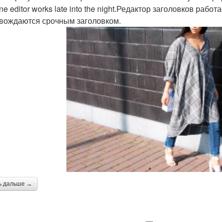
ne editor works late into the night.Редактор заголовков раб
вождаются срочным заголовком.
ь дальше →