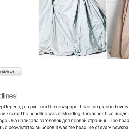
ь дальше →
lines:
рПеревод на русскийThe newspaper headline grabbed everyon
ние всех.The headline was misleading.Заголовок был вводящи
page.Она написала заголовок для первой страницы.The headlin
ть о результатах выборов.It was the headline of every newsp