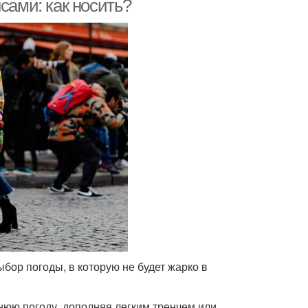
сами: как носить?
ор погоды, в которую не будет жарко в
нюю погоду, дополняя легким тренчем или