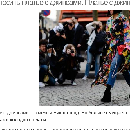
носить платье с джинсами. Платье с джин
е с джинсами — смелый микротренд. Но больше смущает выб
ах и холодно в платье.
таю, что платье с джинсами можно носить в прохладную лет