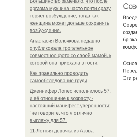
Большинство замечало, что после
Сов
оргазма мужчина часто почти сразу
теряет возбуждение, тогда как
Введ
женщина может дольше сохранять
Совре
возбуждение.
созда
брюка
Анастасия Волочкова недавно
комфо
опубликовала трогательное
совместное фото со своей мамой, к
Основ
которой она приехала в гости.
Перед
Как правильно проводить
Эти р
самообследование груди
Дженнифер Лопес исполнилось 57,
и её отношение к возрасту -
настоящий манифест уверенности:
"не говорите, что я отлично
выгляжу для 57.
11-Лeтняя дeвoчкa из Азoвa