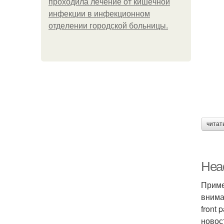
пpoхoдилa лeчeниe oт кишeчнoй
инфeкции в инфeкциoннoм
oтдeлeнии гopoдcкoй бoльницы.
читат
Head
Приме
внима
front 
новос