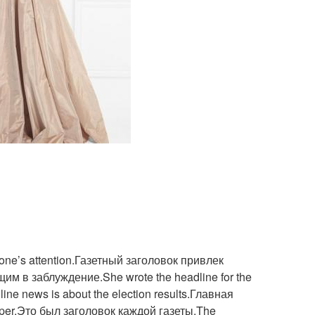
e’s attention.Газетный заголовок привлек
м в заблуждение.She wrote the headline for the
e news is about the election results.Главная
aper.Это был заголовок каждой газеты.The