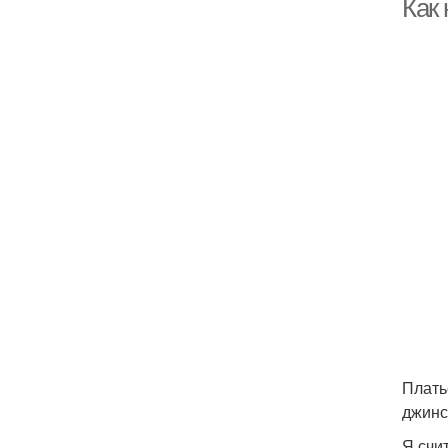
Как 
Плать
джинс
Я счи