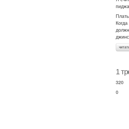
пиджа
Плать
Когда
должн
джинс
читат
1 тр
320
0