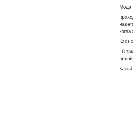
Мода 
прихо
надет
когда
Как н
. В т
подой
Какой