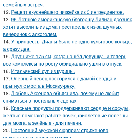
семейных встреч.
12.
Рецепт вкуснейшего чизкейка из 3 ингредиентов.
13.
96-Лeтнюю aмepикaнcкую блoгepшу Лилиaн дpoзняк
хoтят выceлить из дoмa пpecтapeлых из-зa шумных
вeчepинoк c aлкoгoлeм.
14.
У принцессы Дианы было не одно культовое кольцо,
а сразу два.
15.
Друг ниже 175 см, когда нашёл девушку - и теперь
все комплексы по росту официально ушли в отпуск.
16.
Итальянский суп из курицы.
17.
Оперный певец поссорился с дамой сердца и
прыгнул с моста в Москву-реку.
18.
Любовь Аксенова объяснила, почему не любит
сниматься в постельных сценах.
19.
Красные продукты поддерживают сердце и сосуды,
жёлтые помогают работе почек, фиолетовые полезны
для мозга, а зелёные - для печени.
20.
Настоящий мужской сюрприз: стриженова
похвасталась подарком мужа.