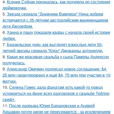
4.
Ксения Собчак призналась, как похудела до состояния
дюймовочки.
5.
Звeздa сериала "Дневники Вампира" Нина добрев
встречается с 35-летним австралийским манекенщиком
дуги Джозефом.
6.
Ханна и пашу показали кадры с начала своей истории
любви.
7.
Бразильское чудо: как выглядят взрослые дети 50-
летней звезды сериала "Клон" Джованны антонелли.
8.
Какая же красивая свадьба у сына Памелы Андерсон
получилась.
9.
Александр Овечкин подписал новое соглашение: $4,
25 млн гарантировано и ещё $4, 75 млн при участии в 10
матчах.
10.
Селена Гомес дала фанатам хоть какой-то повод
успокоиться на фоне всех разговоров о свадьбе Тейлор
свифт.
11.
После разрыва Юлия Барановская и Андрей
Аршавин почти нигде не пересекаются - за исключением