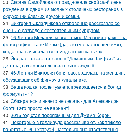
33.
Оксана Самойлова отпраздновала свой 38-й день
рождения в одном из модных столичных ресторанов в
окружении близких друзей и семьи.
34.
Виктория Складчикова откровенно рассказала со
сцены о разводе с состоятельным супругом.
35.
16-Летняя Мелания кнавс - ныне Мелания трамп - на
фотографии стане Йерко (да, это его настоящее имя),
когда она начинала свою модельную карьеру ….
36.
Йодная сетка - тот самый "Домашний Лайфхак" из
детства, о котором слышал почти каждый.
37.
46-Летняя Виктория боня рассердилась на женщин,
обсуждавших её фигуру в купальнике.
38.
Ваша кошка после туалета превращается в болид
формулы - 1?
39.
Обжираться и ничего не делать - для Александры
бортич это просто не вариант!
40.
2015 год стал переломным для Джима Керри.
41.
Некоторые в голливуде рассказывают, как тяжело
работать с Энн хэтэуэй, настолько она ответственно