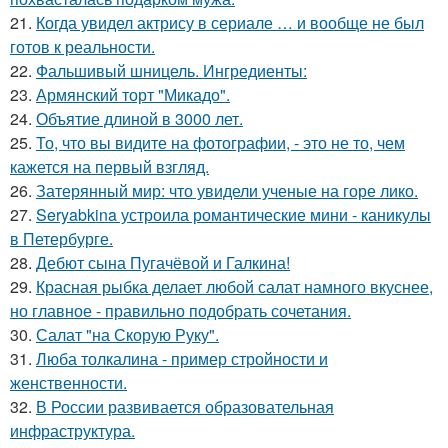
21.
Когда увидел актрису в сериале … и вообще не был
готов к реальности.
22.
Фальшивый шницель. Ингредиенты:
23.
Армянский торт "Микадо".
24.
Объятие длиной в 3000 лет.
25.
То, что вы видите на фотографии, - это не то, чем
кажется на первый взгляд.
26.
Затерянный мир: что увидели ученые на горе лико.
27.
Seryabkina устроила романтические мини - каникулы
в Петербурге.
28.
Дебют сына Пугачёвой и Галкина!
29.
Красная рыбка делает любой салат намного вкуснее,
но главное - правильно подобрать сочетания.
30.
Салат "на Скорую Руку".
31.
Люба толкалина - пример стройности и
женственности.
32.
В России развивается образовательная
инфраструктура.