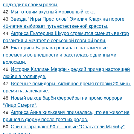
подходит к своим ролям.
42.
Мы готовим вкусный морковный кекс.
43.
Звезда "Игры Престолов" Эмилия Кларк на пороге
40-летия выбирает путь естественной красоты.
44.
Актриса Екатерина Шкуро стремится сменить вектор
развития и мечтает о серьезной главной роли.
45.
Екатерина Варнава решилась на заметные
перемены во внешности и рассталась с длинными
волосами.
46.
История Киллиан Мерфи - редкий пример настоящей
любви в голливуде.
47.
Вяленые помидоры. Активное время готовки 20 мин+
время на запекание.
48.
Новый выход барби феррейры на промо хоррора
"Лицо Смерти".
49.
Актриса Анна хилькевич призналась, что ее живот не
пришел в форму после третьих родов.
50.
Они возвращают 90-е - новые "Спасатели Малибу"
уже снимают.