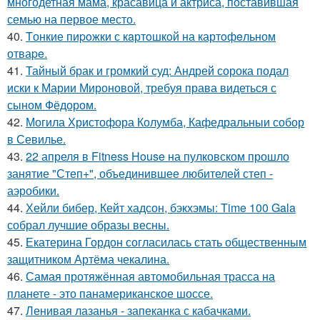
многодетная мама, красавица и актриса, поставившая
семью на первое место.
40.
Tонкие пиpoжки с кaртoшкoй на картoфeльном
отваpe.
41.
Тайный брак и громкий суд: Андрей сорока подал
иски к Марии Мироновой, требуя права видеться с
сыном Фёдором.
42.
Могила Христофора Колумба, Кафедральныи собор
в Севилье.
43.
22 апреля в Fitness House на пулковском прошло
занятие "Степ+", объединившее любителей степ -
аэробики.
44.
Хейли бибер, Кейт хадсон, бэкхэмы: Time 100 Gala
собрал лучшие образы весны.
45.
Екатерина Гордон согласилась стать общественным
защитником Артёма чекалина.
46.
Самая протяжённая автомобильная трасса на
планете - это панамериканское шоссе.
47.
Ленивая лазанья - запеканка с кабачками.