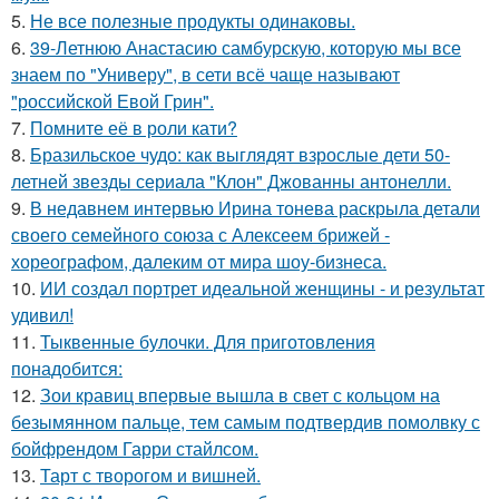
5.
Не все полезные продукты одинаковы.
6.
39-Летнюю Анастасию самбурскую, которую мы все
знаем по "Универу", в сети всё чаще называют
"российской Евой Грин".
7.
Помните её в роли кати?
8.
Бразильское чудо: как выглядят взрослые дети 50-
летней звезды сериала "Клон" Джованны антонелли.
9.
В недавнем интервью Ирина тонева раскрыла детали
своего семейного союза с Алексеем брижей -
хореографом, далеким от мира шоу-бизнеса.
10.
ИИ создал портрет идеальной женщины - и результат
удивил!
11.
Тыквенные булочки. Для приготовления
понадобится:
12.
Зои кравиц впервые вышла в свет с кольцом на
безымянном пальце, тем самым подтвердив помолвку с
бойфрендом Гарри стайлсом.
13.
Тарт с творогом и вишней.