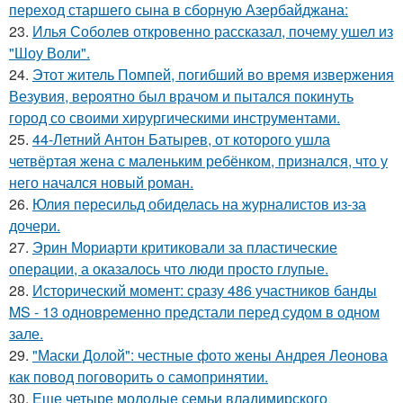
переход старшего сына в сборную Азербайджана:
23.
Илья Соболев откровенно рассказал, почему ушел из
"Шоу Воли".
24.
Этот житель Помпей, погибший во время извержения
Везувия, вероятно был врачом и пытался покинуть
город со своими хирургическими инструментами.
25.
44-Летний Антон Батырев, от которого ушла
четвёртая жена с маленьким ребёнком, признался, что у
него начался новый роман.
26.
Юлия пересильд обиделась на журналистов из-за
дочери.
27.
Эрин Мориарти критиковали за пластические
операции, а оказалось что люди просто глупые.
28.
Исторический момент: сразу 486 участников банды
MS - 13 одновременно предстали перед судом в одном
зале.
29.
"Маски Долой": честные фото жены Андрея Леонова
как повод поговорить о самопринятии.
30.
Еще четыре молодые семьи владимирского