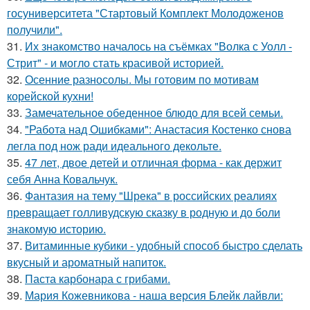
госуниверситета "Стартовый Комплект Молодоженов
получили".
31.
Их знакомство началось на съёмках "Волка с Уолл -
Стрит" - и могло стать красивой историей.
32.
Осенние разносолы. Мы готовим по мотивам
корейской кухни!
33.
Замечательное обеденное блюдо для всей семьи.
34.
"Работа над Ошибками": Анастасия Костенко снова
легла под нож ради идеального декольте.
35.
47 лет, двое детей и отличная форма - как держит
себя Анна Ковальчук.
36.
Фантазия на тему "Шрека" в российских реалиях
превращает голливудскую сказку в родную и до боли
знакомую историю.
37.
Витаминные кубики - удобный способ быстро сделать
вкусный и ароматный напиток.
38.
Паста карбонара с грибами.
39.
Мария Кожевникова - наша версия Блейк лайвли: