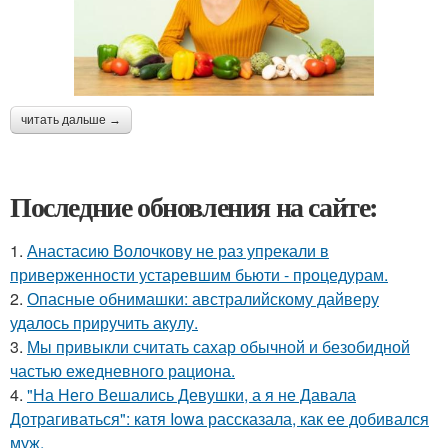
читать дальше →
Последние обновления на сайте:
1.
Анастасию Волочкову не раз упрекали в
приверженности устаревшим бьюти - процедурам.
2.
Опасные обнимашки: австралийскому дайверу
удалось приручить акулу.
3.
Мы привыкли считать сахар обычной и безобидной
частью ежедневного рациона.
4.
"На Него Вешались Девушки, а я не Давала
Дотрагиваться": катя Iowa рассказала, как ее добивался
муж.