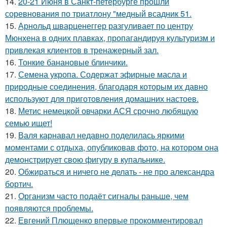
14.
20-21 Июня в Санкт-петербурге прошли
соревнования по триатлону "медный всадник 51.
15.
Арнольд шварценеггер разгуливает по центру
Мюнхена в одних плавках, пропагандируя культуризм и
привлекая клиентов в тренажерный зал.
16.
Тонкие банановые блинчики.
17.
Семена укропа. Содержат эфирные масла и
природные соединения, благодаря которым их давно
используют для приготовления домашних настоев.
18.
Метис немецкой овчарки АСЯ срочно любящую
семью ищет!
19.
Валя карнавал недавно поделилась яркими
моментами с отдыха, опубликовав фото, на котором она
демонстрирует свою фигуру в купальнике.
20.
Обжираться и ничего не делать - не про александра
бортич.
21.
Организм часто подаёт сигналы раньше, чем
появляются проблемы.
22.
Евгений Плющенко впервые прокомментировал