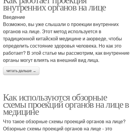
Органы на теле
Точки на лице
внутренних органов на лице
Введение
Возможно, вы уже слышали о проекции внутренних
Лица на внутренние
органов на лице. Этот метод используется в
Внутренний орган
органы
традиционной китайской медицине и аюрведе, чтобы
определить состояние здоровья человека. Но как это
работает? В этой статье мы рассмотрим, как внутренние
органы могут влиять на внешний вид лица.
Органы на стопы
Зоны на лице
читать дальше →
Как используются обзорные
Связь с органами
Области на лице
схемы проекций органов на лице в
медицине
Что такое обзорные схемы проекций органов на лице?
Обзорные схемы проекций органов на лице - это
Прыщи на лице
Печени на лице