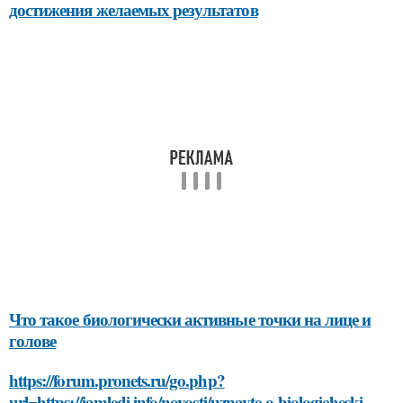
достижения желаемых результатов
Что такое биологически активные точки на лице и
голове
https://forum.pronets.ru/go.php?
url=https://iamledi.info/novosti/uznayte-o-biologicheski-