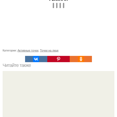
Категории:
Активные точки
,
Точки на лице
Читайте также
Безупречные прически для коротких волос: 7 вариантов