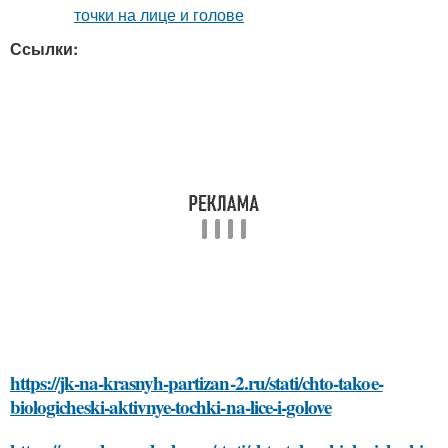
Ссылки:
https://jk-na-krasnyh-partizan-2.ru/stati/chto-takoe-
biologicheski-aktivnye-tochki-na-lice-i-golove