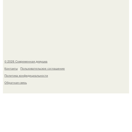
Джастин и хейли бибер, которые в прошлом месяце
отметили восьмую годовщину помолвки, показали новые
фото с совместного отдыха.
© 2026 Современная девушка
Контакты
Пользовательское соглашение
Политика конфидециальности
Обратная связь