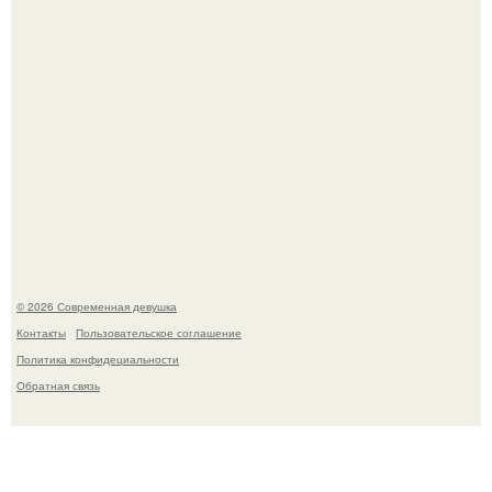
Платье, которое до сих пор вызывает споры спустя годы.
© 2026 Современная девушка
Контакты
Пользовательское соглашение
Политика конфидециальности
Обратная связь