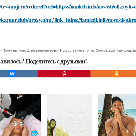
//trv-muji.ru/redirect?url=https://iamledi.info/novosti/otkroyte
//kaptur.club/proxy.php?link=https://iamledi.info/novosti/otkr
и:
Точки на лице
,
Естественные точки
,
Искусственные точки
,
Солнцезащитные средств
авилось? Поделитесь с друзьями!