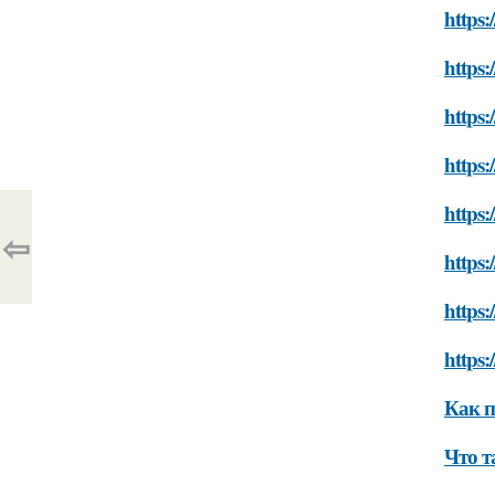
https:
https:
https:
https:
https:
⇦
https:
https:
https:
Как п
Что т