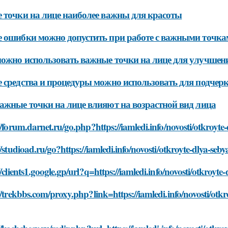
 точки на лице наиболее важны для красоты
 ошибки можно допустить при работе с важными точка
ожно использовать важные точки на лице для улучшен
 средства и процедуры можно использовать для подчер
ажные точки на лице влияют на возрастной вид лица
//forum.darnet.ru/go.php?https://iamledi.info/novosti/otkroyte
//studioad.ru/go?https://iamledi.info/novosti/otkroyte-dlya-seb
//clients1.google.gp/url?q=https://iamledi.info/novosti/otkroyte
//trekbbs.com/proxy.php?link=https://iamledi.info/novosti/otk