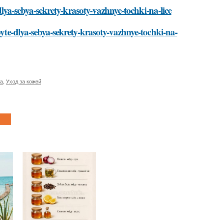
-dlya-sebya-sekrety-krasoty-vazhnye-tochki-na-lice
oyte-dlya-sebya-sekrety-krasoty-vazhnye-tochki-na-
а
,
Уход за кожей