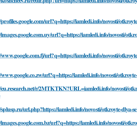
//koshcheev.ru/redir.php?url=https://iamledi.info/novosti/otkr
//profiles.google.com/url?q=https://iamledi.info/novosti/otkroy
//images.google.com.uy/url?q=https://iamledi.info/novosti/otkr
//www.google.com.fj/url?q=https://iamledi.info/novosti/otkroyt
//www.google.co.zw/url?q=https://iamledi.info/novosti/otkroyte
//eu.research.net/r/2MTKTKN?URL=iamledi.info/novosti/otkro
e
//splusp.ru/url.php?https://iamledi.info/novosti/otkroyte-dlya-
//images.google.com.bz/url?q=https://iamledi.info/novosti/otkr