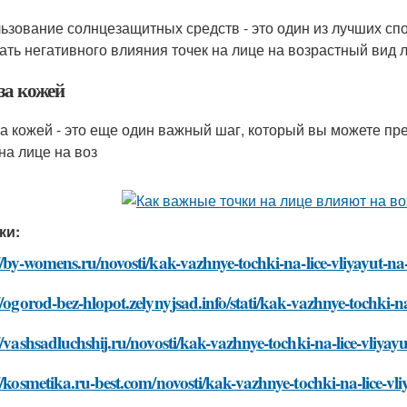
ьзование солнцезащитных средств - это один из лучших спо
ать негативного влияния точек на лице на возрастный вид 
за кожей
за кожей - это еще один важный шаг, который вы можете пр
на лице на воз
ки:
//by-womens.ru/novosti/kak-vazhnye-tochki-na-lice-vliyayut-na-
//ogorod-bez-hlopot.zelynyjsad.info/stati/kak-vazhnye-tochki-na
//vashsadluchshij.ru/novosti/kak-vazhnye-tochki-na-lice-vliyayu
//kosmetika.ru-best.com/novosti/kak-vazhnye-tochki-na-lice-vli