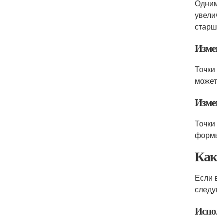
Одним
увели
старш
Изме
Точки
может
Изме
Точки
формы
Как
Если 
следу
Испо