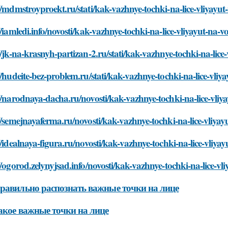
//mdmstroyproekt.ru/stati/kak-vazhnye-tochki-na-lice-vliyayut-
//iamledi.info/novosti/kak-vazhnye-tochki-na-lice-vliyayut-na-vo
//jk-na-krasnyh-partizan-2.ru/stati/kak-vazhnye-tochki-na-lice-
//hudeite-bez-problem.ru/stati/kak-vazhnye-tochki-na-lice-vliya
//narodnaya-dacha.ru/novosti/kak-vazhnye-tochki-na-lice-vliya
//semejnayaferma.ru/novosti/kak-vazhnye-tochki-na-lice-vliyayu
//idealnaya-figura.ru/novosti/kak-vazhnye-tochki-na-lice-vliyay
//ogorod.zelynyjsad.info/novosti/kak-vazhnye-tochki-na-lice-vli
равильно распознать важные точки на лице
акое важные точки на лице