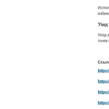
Испол
избеж
Уход 
Уход 
точек 
Ссыл
https:
https:
https:
https: