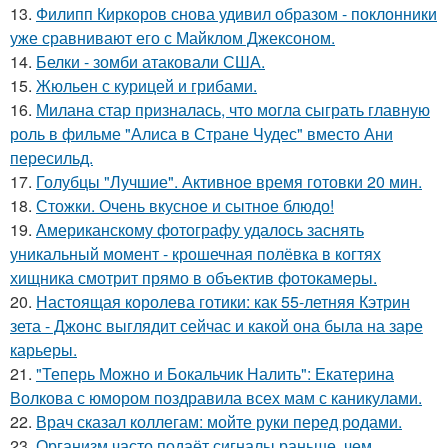
13.
Филипп Киркоров снова удивил образом - поклонники
уже сравнивают его с Майклом Джексоном.
14.
Белки - зомби атаковали США.
15.
Жюльен с курицей и грибами.
16.
Милана стар призналась, что могла сыграть главную
роль в фильме "Алиса в Стране Чудес" вместо Ани
пересильд.
17.
Голубцы "Лучшие". Активное время готовки 20 мин.
18.
Стожки. Очень вкусное и сытное блюдо!
19.
Американскому фотографу удалось заснять
уникальный момент - крошечная полёвка в когтях
хищника смотрит прямо в объектив фотокамеры.
20.
Настоящая королева готики: как 55-летняя Кэтрин
зета - Джонс выглядит сейчас и какой она была на заре
карьеры.
21.
"Теперь Можно и Бокальчик Налить": Екатерина
Волкова с юмором поздравила всех мам с каникулами.
22.
Врач сказал коллегам: мойте руки перед родами.
23.
Организм часто подаёт сигналы раньше, чем