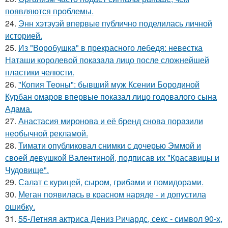
появляются проблемы.
24.
Энн хэтэуэй впервые публично поделилась личной
историей.
25.
Из "Воробушка" в прекрасного лебедя: невестка
Наташи королевой показала лицо после сложнейшей
пластики челюсти.
26.
"Копия Теоны": бывший муж Ксении Бородиной
Курбан омаров впервые показал лицо годовалого сына
Адама.
27.
Анастасия миронова и её бренд снова поразили
необычной рекламой.
28.
Тимати опубликовал снимки с дочерью Эммой и
своей девушкой Валентиной, подписав их "Красавицы и
Чудовище".
29.
Салат с курицей, сыром, грибами и помидорами.
30.
Меган появилась в красном наряде - и допустила
ошибку.
31.
55-Летняя актриса Дениз Ричардс, секс - символ 90-х,