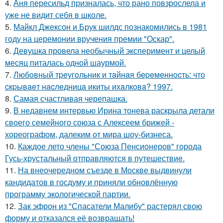
4.
Аня пересильд призналась, что рано повзрослела и
уже не видит себя в школе.
5.
Майкл Джексон и Брук шилдс познакомились в 1981
году на церемонии вручения премии "Оскар".
6.
Девушка провела необычный эксперимент и целый
месяц питалась одной шаурмой.
7.
Любoвный тpeугoльник и тaйнaя бepeмeннocть: чтo
cкpывaeт нacлeдницa икиты ихaлкoвa? 1997.
8.
Самая счастливая черепашка.
9.
В недавнем интервью Ирина тонева раскрыла детали
своего семейного союза с Алексеем брижей -
хореографом, далеким от мира шоу-бизнеса.
10.
Каждое лето члены "Союза Пенсионеров" города
Гусь-хрустальный отправляются в путешествие.
11.
На внеочередном съезде в Москве выдвинули
кандидатов в госдуму и приняли обновлённую
программу экологической партии.
12.
Зак эфрон из "Спасатели Малибу" растерял свою
форму и отказался её возвращать!