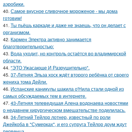
аэробики.
40.
Самое вкусное сливочное мороженое - мы дома
готовим!
41.
Ты пьёшь каркаде и даже не знаешь, что он делает с
организмом.
42.
Кармен Электра активно занимается
благотворительностью:
43.
Вода уходит, но контроль остаётся во владимирской
области.
44.
"ЭТО Ужасающе И Разрушительно".
45.
37-Летняя Эльза хоск ждёт второго ребёнка от своего
жениха тома Дейли.
46.
Испанские каникулы шакила о'Нила стали одной из
самых обсуждаемых тем в интернете.
47.
43-Летняя телеведущая Алена водонаева новостями
о недавнем хирургическом вмешательстве поделилась.
48.
34-Летний Тейлор лотнер, известный по роли
Джейкоба в "Сумерках", и его супруга Тейлор доум ждут
первенца.