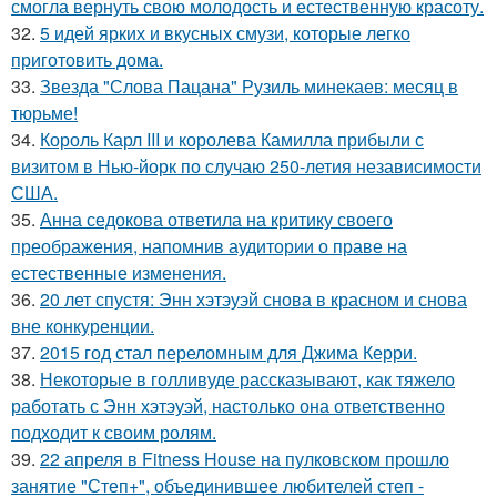
смогла вернуть свою молодость и естественную красоту.
32.
5 идей ярких и вкусных смузи, которые легко
приготовить дома.
33.
Звезда "Слова Пацана" Рузиль минекаев: месяц в
тюрьме!
34.
Король Карл III и королева Камилла прибыли с
визитом в Нью-йорк по случаю 250-летия независимости
США.
35.
Анна седокова ответила на критику своего
преображения, напомнив аудитории о праве на
естественные изменения.
36.
20 лет спустя: Энн хэтэуэй снова в красном и снова
вне конкуренции.
37.
2015 год стал переломным для Джима Керри.
38.
Некоторые в голливуде рассказывают, как тяжело
работать с Энн хэтэуэй, настолько она ответственно
подходит к своим ролям.
39.
22 апреля в Fitness House на пулковском прошло
занятие "Степ+", объединившее любителей степ -