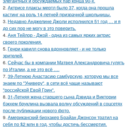
элегантных и обсуждаемых пар конца 90-х.
2.
Актрисе плаксы мертл было 37, когда она прошла
кастинг на роль 14-летней призрачной школьницы.
3.
Недавно Анджелине Джоли исполнился 51 год … и я
до сих пор не могу в это поверить.
4.
Аня Тейлор - Джой - одна из самых ярких актрис
своего поколения.
5.
Генри кавилл снова вдохновляет - и не только
зрителей.
6.
Сейчас бы в компании Матвея Александровича гулять
по Италии, а не это всё ….
7.
39-Летнюю Анастасию самбурскую, которую мы все
знаем по "Универу", в сети всё чаще называют
"российской Евой Грин".
8.
31-Летняя жена старшего сына Дэвида и Виктории
бэкхем бруклина вызвала волну обсуждений в соцсетях
после публикации нового фото.
9.
Американский биохакер Брайан Джонсон тратил на
себя по $2 млн в год, чтобы достичь бессмертия.