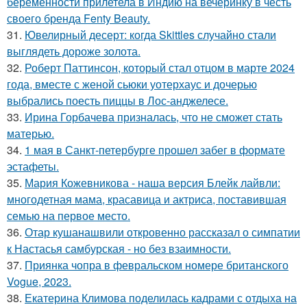
беременности прилетела в Индию на вечеринку в честь
своего бренда Fenty Beauty.
31.
Ювелирный десерт: когда Skittles случайно стали
выглядеть дороже золота.
32.
Роберт Паттинсон, который стал отцом в марте 2024
года, вместе с женой сьюки уотерхаус и дочерью
выбрались поесть пиццы в Лос-анджелесе.
33.
Ирина Горбачева призналась, что не сможет стать
матерью.
34.
1 мая в Санкт-петербурге прошел забег в формате
эстафеты.
35.
Мария Кожевникова - наша версия Блейк лайвли:
многодетная мама, красавица и актриса, поставившая
семью на первое место.
36.
Отар кушанашвили откровенно рассказал о симпатии
к Настасья самбурская - но без взаимности.
37.
Приянка чопра в февральском номере британского
Vogue, 2023.
38.
Екатерина Климова поделилась кадрами с отдыха на