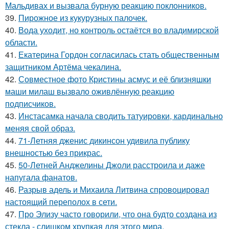
Мальдивах и вызвала бурную реакцию поклонников.
39.
Пирожное из кукурузных палочек.
40.
Вода уходит, но контроль остаётся во владимирской
области.
41.
Екатерина Гордон согласилась стать общественным
защитником Артёма чекалина.
42.
Совместное фото Кристины асмус и её близняшки
маши милаш вызвало оживлённую реакцию
подписчиков.
43.
Инстасамка начала сводить татуировки, кардинально
меняя свой образ.
44.
71-Летняя дженис дикинсон удивила публику
внешностью без прикрас.
45.
50-Летней Анджелины Джоли расстроила и даже
напугала фанатов.
46.
Разрыв адель и Михаила Литвина спровоцировал
настоящий переполох в сети.
47.
Про Элизу часто говорили, что она будто создана из
стекла - слишком хрупкая для этого мира.