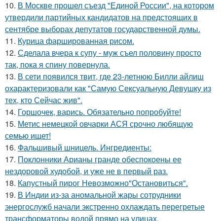
10.
В Москве прошел съезд "Единой России", на котором
утвердили партийных кандидатов на предстоящих в
сентябре выборах депутатов государственной думы.
11.
Курица фаршированная рисом.
12.
Сделала вчера к супу - муж съел половину просто
так, пока я спину повернула.
13.
В сети появился твит, где 23-летнюю Билли айлиш
охарактеризовали как "Самую Сексуальную Девушку из
тех, кто Сейчас жив".
14.
Горшочек, варись. Обязательно попробуйте!
15.
Метис немецкой овчарки АСЯ срочно любящую
семью ищет!
16.
Фальшивый шницель. Ингредиенты:
17.
Поклонники Арианы гранде обеспокоены ее
нездоровой худобой, и уже не в первый раз.
18.
Капустный пирог Невозможно"Остановиться".
19.
В Индии из-за аномальной жары сотрудники
энергослужб начали экстренно охлаждать перегретые
трансформаторы водой прямо на улицах.