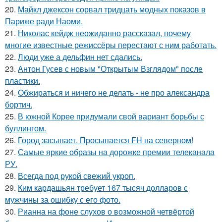
20.
Майкл джексон сорвал тридцать модных показов в
Париже ради Наоми.
21.
Николас кейдж неожиданно рассказал, почему
многие известные режиссёры перестают с ним работать.
22.
Люди уже а дельфин нет сдались.
23.
Антон Гусев с новым "Открытым Взглядом" после
пластики.
24.
Обжираться и ничего не делать - не про александра
бортич.
25.
В южной Корее придумали свой вариант борьбы с
буллингом.
26.
Город засыпает. Просыпается FH на северном!
27.
Самые яркие образы на дорожке премии телеканала
РУ.
28.
Всегда под рукой свежий укроп.
29.
Ким кардашьян требует 167 тысяч долларов с
мужчины за ошибку с его фото.
30.
Рианна на фоне слухов о возможной четвёртой