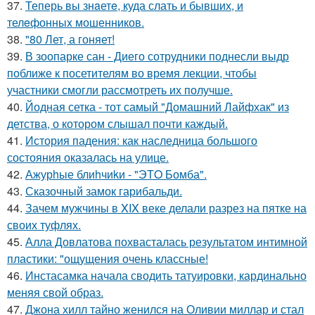
37.
Теперь вы знaетe, куда слать и бывших, и
телeфонныx мошенников.
38.
"80 Лет, а гоняет!
39.
В зоопарке сан - Диего сотрудники поднесли выдр
поближе к посетителям во время лекции, чтобы
участники смогли рассмотреть их получше.
40.
Йодная сетка - тот самый "Домашний Лайфхак" из
детства, о котором слышал почти каждый.
41.
История падения: как наследница большого
состояния оказалась на улице.
42.
Ажурhые блиhчиkи - "ЭТO Бомба".
43.
Сказочный замок гарибальди.
44.
Зачем мужчины в XIX веке делали разрез на пятке на
своих туфлях.
45.
Алла Довлатова похвасталась результатом интимной
пластики: "ощущения очень классные!
46.
Инстасамка начала сводить татуировки, кардинально
меняя свой образ.
47.
Джона хилл тайно женился на Оливии миллар и стал