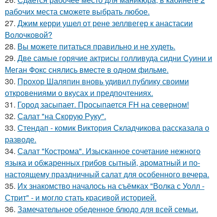
рабочих места сможете выбрать любое.
27.
Джим керри ушел от рене зеллвегер к анастасии
Волочковой?
28.
Вы можете питаться правильно и не худеть.
29.
Две самые горячие актрисы голливуда сидни Суини и
Меган Фокс снялись вместе в одном фильме.
30.
Прохор Шаляпин вновь удивил публику своими
откровениями о вкусах и предпочтениях.
31.
Город засыпает. Просыпается FH на северном!
32.
Салат "на Скорую Руку".
33.
Стендап - комик Виктория Складчикова рассказала о
разводе.
34.
Салат "Кострома". Изысканное сочетание нежного
языка и обжаренных грибов сытный, ароматный и по-
настоящему праздничный салат для особенного вечера.
35.
Их знакомство началось на съёмках "Волка с Уолл -
Стрит" - и могло стать красивой историей.
36.
Замечательное обеденное блюдо для всей семьи.