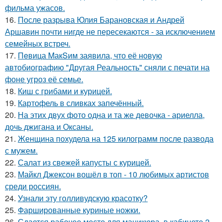
фильма ужасов.
16.
После разрыва Юлия Барановская и Андрей
Аршавин почти нигде не пересекаются - за исключением
семейных встреч.
17.
Пeвица MакSим заявила, что её новую
автобиографию "Другая Реальность" сняли с печати на
фоне угроз её семье.
18.
Киш с грибами и курицей.
19.
Картофель в сливках запечённый.
20.
На этих двух фото одна и та же девочка - ариелла,
дочь джигана и Оксаны.
21.
Женщина похудела на 125 килограмм после развода
с мужем.
22.
Салат из свежей капусты с курицей.
23.
Майкл Джексон вошёл в топ - 10 любимых артистов
среди россиян.
24.
Узнали эту голливудскую красотку?
25.
Фаршированные куриные ножки.
26.
Сдается рабочее место для маникюра, в кабинете 2