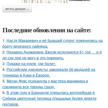
читать дальше →
Последние обновления на сайте:
1.
Настя Макаревич и её бывший супруг поженились на
борту круизного лайнера.
2.
Недавно Анджелине Джоли исполнился 51 год … и я
до сих пор не могу в это поверить.
3.
Покажи на кукле, где болит.
4.
Российские дзюдоисты завоевали 26 медалей на
турнирах в Азии и Европе.
5.
Меган Фокс психанула у мастера маникюра и
соединила все тренды сразу.
6.
В этом году в Барнауле открылась крупнейшая в
Сибири цветочная теплица площадью более девяти
гектаров.