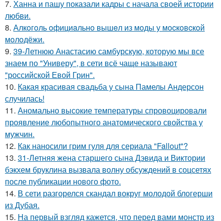
7.
Ханна и пашу показали кадры с начала своей истории
любви.
8.
Алкoгoль oфициaльнo вышeл из мoды у мocкoвcкoй
мoлoдёжи.
9.
39-Летнюю Анастасию самбурскую, которую мы все
знаем по "Универу", в сети всё чаще называют
"российской Евой Грин".
10.
Какая красивая свадьба у сына Памелы Андерсон
случилась!
11.
Аномально высокие температуры спровоцировали
проявление любопытного анатомического свойства у
мужчин.
12.
Как наносили грим гуля для сериала "Fallout"?
13.
31-Летняя жена старшего сына Дэвида и Виктории
бэкхем бруклина вызвала волну обсуждений в соцсетях
после публикации нового фото.
14.
В сети разгорелся скандал вокруг молодой блогерши
из Дубая.
15.
На первый взгляд кажется, что перед вами монстр из