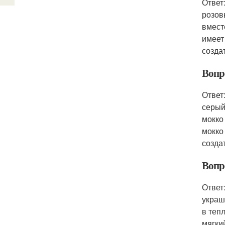
Ответ
розов
вмест
имеет
созда
Вопро
Ответ
серый
мокко
мокко
созда
Вопро
Ответ
украш
в теп
мягки