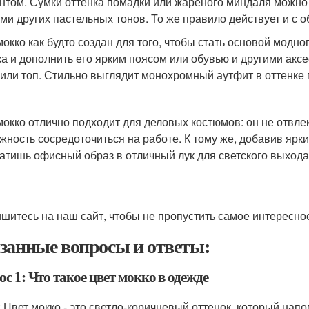
нтом. Сумки оттенка помадки или жареного миндаля можно
ми других пастельных тонов. То же правило действует и с о
мокко как будто создан для того, чтобы стать основой модн
ка и дополнить его ярким поясом или обувью и другими аксе
 или топ. Стильно выглядит монохромный аутфит в оттенке 
мокко отлично подходит для деловых костюмов: он не отвле
жность сосредоточиться на работе. К тому же, добавив ярк
атишь офисный образ в отличный лук для светского выхода
шитесь на наш сайт, чтобы не пропустить самое интересно
занные вопросы и ответы:
с 1: Что такое цвет мокко в одежде
: Цвет мокко - это светло-коричневый оттенок, который на