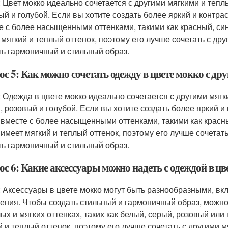
: Цвет мокко идеально сочетается с другими мягкими и тепл
ый и голубой. Если вы хотите создать более яркий и контра
е с более насыщенными оттенками, такими как красный, син
 мягкий и теплый оттенок, поэтому его лучше сочетать с др
ть гармоничный и стильный образ.
с 5: Как можно сочетать одежду в цвете мокко с др
: Одежда в цвете мокко идеально сочетается с другими мягк
, розовый и голубой. Если вы хотите создать более яркий и
 вместе с более насыщенными оттенками, такими как красны
 имеет мягкий и теплый оттенок, поэтому его лучше сочетат
ть гармоничный и стильный образ.
с 6: Какие аксессуары можно надеть с одеждой в цв
: Аксессуары в цвете мокко могут быть разнообразными, вк
ения. Чтобы создать стильный и гармоничный образ, можно 
лых и мягких оттенках, таких как белый, серый, розовый или
й и теплый оттенок, поэтому его лучше сочетать с другими 