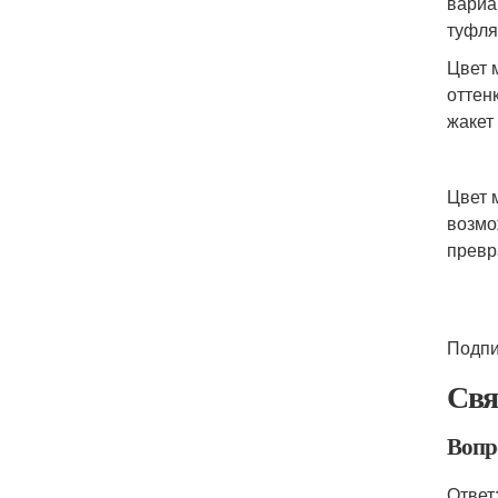
вариа
туфля
Цвет 
оттен
жакет
Цвет 
возмо
превр
Подпи
Свя
Вопро
Ответ