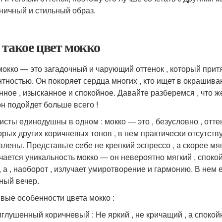
ничный и стильный образ.
 такое цвет мокко
мокко — это загадочный и чарующий оттенок , который прит
нтностью. Он покоряет сердца многих , кто ищет в окрашива
нное , изысканное и спокойное. Давайте разберемся , что 
он подойдет больше всего !
исты единодушны в одном : мокко — это , безусловно , оттен
орых других коричневых тонов , в нем практически отсутст
влены. Представьте себе не крепкий эспрессо , а скорее мягк
чается уникальность мокко — он невероятно мягкий , спокой
, а , наоборот , излучает умиротворение и гармонию. В нем 
ный вечер.
вые особенности цвета мокко :
глушенный коричневый : Не яркий , не кричащий , а споко