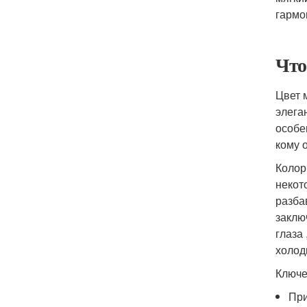
гармо
Что
Цвет 
элега
особе
кому 
Колор
некот
разба
заклю
глаза 
холод
Ключе
При