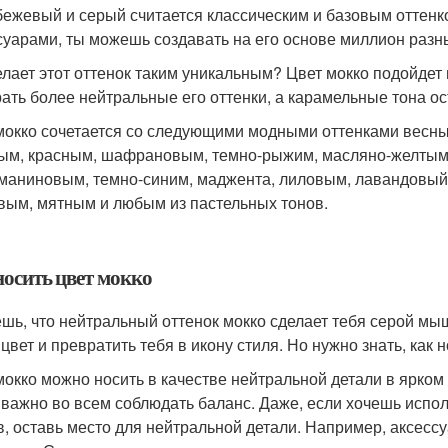
 бежевый и серый считается классическим и базовым оттенк
суарами, ты можешь создавать на его основе миллион разн
елает этот оттенок таким уникальным? Цвет мокко подойдет 
ать более нейтральные его оттенки, а карамельные тона о
мокко сочетается со следующими модными оттенками весны 
ым, красным, шафрановым, темно-рыжим, масляно-желтым,
маниновым, темно-синим, маджента, лиловым, лавандовый,
вым, мятным и любым из пастельных тонов.
носить цвет мокко
шь, что нейтральный оттенок мокко сделает тебя серой мы
цвет и превратить тебя в икону стиля. Но нужно знать, как н
мокко можно носить в качестве нейтральной детали в ярком 
 важно во всем соблюдать баланс. Даже, если хочешь испо
в, оставь место для нейтральной детали. Например, аксесс