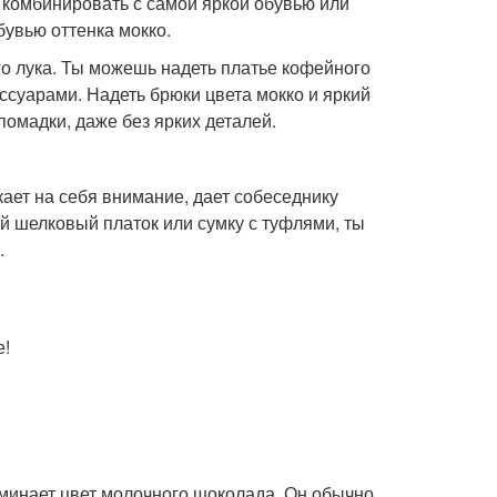
 комбинировать с самой яркой обувью или
бувью оттенка мокко.
ого лука. Ты можешь надеть платье кофейного
ссуарами. Надеть брюки цвета мокко и яркий
помадки, даже без ярких деталей.
кает на себя внимание, дает собеседнику
ий шелковый платок или сумку с туфлями, ты
.
е!
поминает цвет молочного шоколада. Он обычно