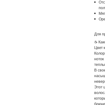
Отс
пол
Мяг
Оре
Для п
☕ Как
Цвет 
Колор
ноток
теплы
В сво
насыщ
невер
Этот 
волос
котор
брюне