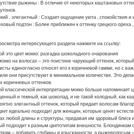
утствие рыжины : В отличие от некоторых каштановых оттен
утонов.
кий , элегантный : Создает ощущение уюта , спокойствия и 
ховый подтон : Более приближен к оттенку грецкого ореха 
росмотра интересующего раздела нажмите на ссылку:
ой это цвет мокко: разгадка шоколадного очарования
мокко на волосах – это поистине чарующий оттенок, который
исты единогласно относят его к коричневой гамме, но с важ
 или они присутствуют в минимальном количестве. Это делае
х коричневых оттенков.
ей классической интерпретации мокко больше напоминает цв
енный и темный, как шоколад, и не такой холодный, как ка
оятно элегантный оттенок, который придает волосам благо
цвет идеально подходит для женщин, которые ценят естеств
ах любой длины и структуры, придавая им здоровый блеск и 
ый подходит к разным цветотипам внешности. Блондинкам о
ткам – добавить глубины и изысканности, а рыжеволосым –