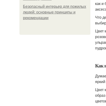
как и
Безопасный интерьер для пожилых
аксес
людей: основные принципы и
Что д
рекомендации
выбир
Цвет 
розов
ульра
пудро
Как 
Думае
яркий 
Цвет 
образ
цвето