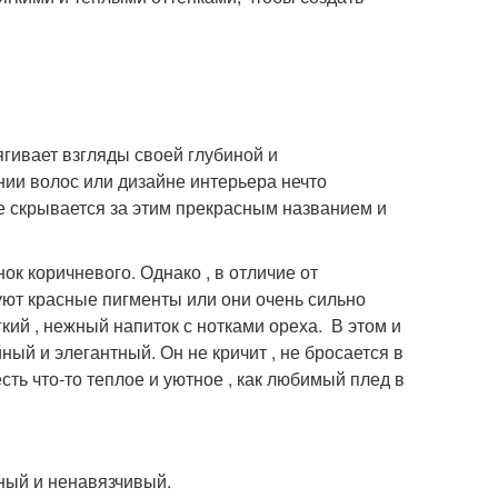
ягивает взгляды своей глубиной и
нии волос или дизайне интерьера нечто
же скрывается за этим прекрасным названием и
ок коричневого. Однако , в отличие от
вуют красные пигменты или они очень сильно
ий , нежный напиток с нотками ореха. ️ В этом и
ный и элегантный. Он не кричит , не бросается в
есть что-то теплое и уютное , как любимый плед в
йный и ненавязчивый.