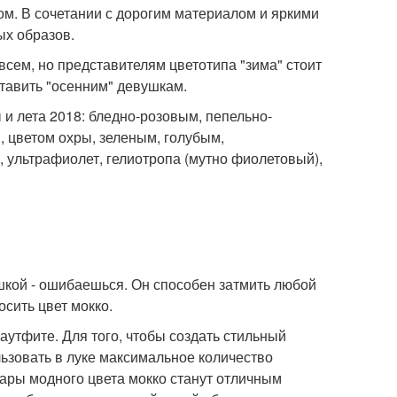
ом. В сочетании с дорогим материалом и яркими
ых образов.
всем, но представителям цветотипа "зима" стоит
ставить "осенним" девушкам.
и лета 2018: бледно-розовым, пепельно-
 цветом охры, зеленым, голубым,
 ультрафиолет, гелиотропа (мутно фиолетовый),
шкой - ошибаешься. Он способен затмить любой
осить цвет мокко.
аутфите. Для того, чтобы создать стильный
льзовать в луке максимальное количество
уары модного цвета мокко станут отличным