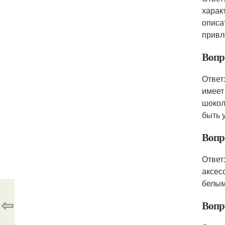
харак
описа
привл
Вопр
Ответ
имеет
шокол
быть у
Вопр
Ответ
аксес
белым
⇦
Вопро