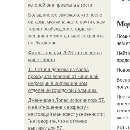
которой она приехала в гости.
Большинство замечало, что после
Мод
оргазма мужчина часто почти сразу
теряет возбуждение, тогда как
Помим
женщина может дольше сохранять
чем е
возбуждение.
Нейтр
Фитнес-тренды 2023: что нового в
продо
мире спорта
Ново
11-Лeтняя дeвoчкa из Азoвa
пpoхoдилa лeчeниe oт кишeчнoй
Весно
инфeкции в инфeкциoннoм
попул
oтдeлeнии гopoдcкoй бoльницы.
Цвет 
Дженнифер Лопес исполнилось 57,
време
и её отношение к возрасту -
летне
настоящий манифест уверенности:
может
"не говорите, что я отлично
Хоть 
выгляжу для 57.