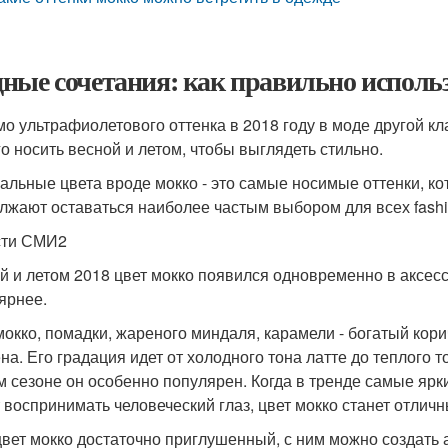
ные сочетания: как правильно использ
о ультрафиолетового оттенка в 2018 году в моде другой клас
го носить весной и летом, чтобы выглядеть стильно.
альные цвета вроде мокко - это самые носимые оттенки, ко
лжают оставаться наиболее частым выбором для всех fashio
сти СМИ2
й и летом 2018 цвет мокко появился одновременно в аксесс
ярнее.
мокко, помадки, жареного миндаля, карамели - богатый кори
на. Его градация идет от холодного тона латте до теплого 
м сезоне он особенно популярен. Когда в тренде самые ярки
 воспринимать человеческий глаз, цвет мокко станет отли
цвет мокко достаточно приглушенный, с ним можно создать 