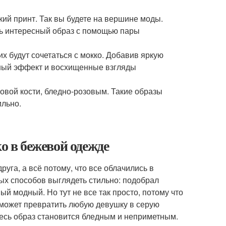
ий принт. Так вы будете на вершине моды.
ать интересный образ с помощью пары
х будут сочетаться с мокко. Добавив яркую
ьный эффект и восхищенные взгляды
овой кости, бледно-розовым. Такие образы
ильно.
о в бежевой одежде
уга, а всё потому, что все облачились в
тых способов выглядеть стильно: подобрал
й модный. Но тут не все так просто, потому что
может превратить любую девушку в серую
 весь образ становится бледным и неприметным.