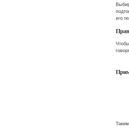
Выбир
подто
его т
Прави
Чтобы
говор
При
Таким