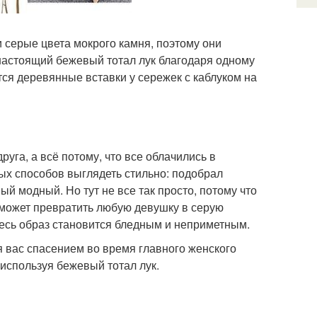
 серые цвета мокрого камня, поэтому они
настоящий бежевый тотал лук благодаря одному
тся деревянные вставки у сережек с каблуком на
уга, а всё потому, что все облачились в
тых способов выглядеть стильно: подобрал
й модный. Но тут не все так просто, потому что
может превратить любую девушку в серую
 весь образ становится бледным и неприметным.
я вас спасением во время главного женского
, используя бежевый тотал лук.