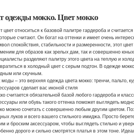
т одежды мокко. Цвет мокко
т цвет относиться к базовой палитре гардероба и считается
оторые считают. Он богат на оттенки и имеет очень интере
вол спокойствия, стабильности и размеренности, этот цвет
меним для образов как зрелых дам, так и совершенно юных
циалисты разделяют палитру этого цвета на теплую и холод
вратиться в холодный цвет с серым подтон. В одежде мокк
дным или скучным.
 моды – это верхняя одежда цвета мокко: тренчи, пальто, к
ессуаров сделает вас иконой стиля
ко считается обязательной базой любого гардероба и клас
ессуары или обувь такого оттенка поможет выглядеть модн
ко можно сочетать с совершенно любым другим цветом. По
ных луков и всего вашего стильного имиджа. Просто берет
им и броским аксессуаром, чтобы выглядеть стильно и увер
бенно дорого и сильно смотрятся платья в этом тоне. Идеа