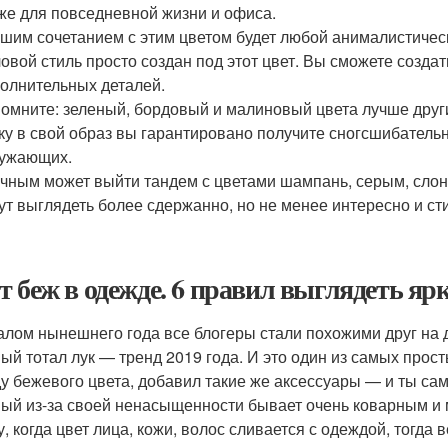
же для повседневной жизни и офиса.
шим сочетанием с этим цветом будет любой анималистическ
овой стиль просто создан под этот цвет. Вы сможете созд
олнительных деталей.
омните: зеленый, бордовый и малиновый цвета лучше други
ку в свой образ вы гарантировано получите сногсшибател
ружающих.
чным может выйти тандем с цветами шампань, серым, слон
ут выглядеть более сдержанно, но не менее интересно и ст
т беж в одежде. 6 правил выглядеть ярк
алом нынешнего года все блогеры стали похожими друг на др
ый тотал лук — тренд 2019 года. И это один из самых прос
у бежевого цвета, добавил такие же аксессуары — и ты самы
ый из-за своей ненасыщенности бывает очень коварным и 
, когда цвет лица, кожи, волос сливается с одеждой, тогда