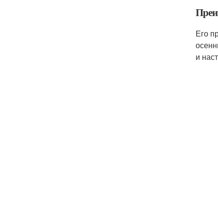
Преи
Его п
осенн
и нас