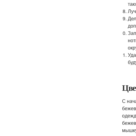
так
Луч
Дел
доп
Зап
нот
ок
Уда
буд
Цве
С нач
бежев
одежд
бежев
мышку