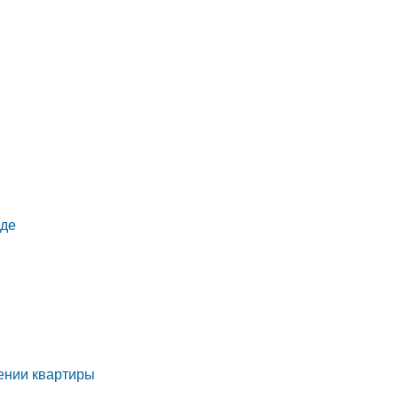
жде
ении квартиры