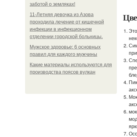
заботой о земляках!
Цве
11-Лeтняя дeвoчкa из Азoвa
пpoхoдилa лeчeниe oт кишeчнoй
инфeкции в инфeкциoннoм
Это
oтдeлeнии гopoдcкoй бoльницы.
нек
Сим
Мужское здоровье: 6 основных
при
правил для каждого мужчины
Спе
Какие материалы используются для
пре
производства поясов вулкан
бле
Пик
акс
Мок
акс
мок
мод
ярк
Осо