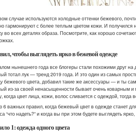
вом случае используются холодные оттенки бежевого, почти
но гармонируют с более теплым цветом кожи. И получился 
ку во всех деталях образа. Посмотрите, как хорошо сочетаю
ожках.
вил, чтобы выглядеть ярко в бежевой одежде
алом нынешнего года все блогеры стали похожими друг на др
ый тотал лук — тренд 2019 года. И это один из самых прос
у бежевого цвета, добавил такие же аксессуары — и ты самы
ый из-за своей ненасыщенности бывает очень коварным и 
, когда цвет лица, кожи, волос сливается с одеждой, тогда
ю 6 важных правил, когда бежевый цвет в одежде станет дл
са “что надеть?” и когда вы при этом будете выглядеть ярко
ло 1: одежда одного цвета