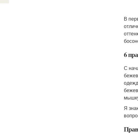
В пер
отлич
оттен
босон
6 пра
С нач
бежев
одежд
бежев
мышку
Я зна
вопро
Прави