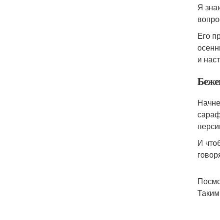
Я зна
вопро
Его п
осенн
и нас
Беже
Начне
сараф
перси
И что
говор
Посмо
Таким