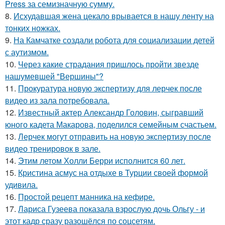
Press за семизначную сумму.
8.
Исхудавшая жена цекало врывается в нашу ленту на
тонких ножках.
9.
На Камчатке создали робота для социализации детей
с аутизмом.
10.
Через какие страдания пришлось пройти звезде
нашумевшей "Вершины"?
11.
Прокуратура новую экспертизу для лерчек после
видео из зала потребовала.
12.
Известный актер Александр Головин, сыгравший
юного кадета Макарова, поделился семейным счастьем.
13.
Лерчек могут отправить на новую экспертизу после
видео тренировок в зале.
14.
Этим летом Холли Берри исполнится 60 лет.
15.
Кристина асмус на отдыхе в Турции своей формой
удивила.
16.
Простой рецепт манника на кефире.
17.
Лариса Гузеева показала взрослую дочь Ольгу - и
этот кадр сразу разошёлся по соцсетям.