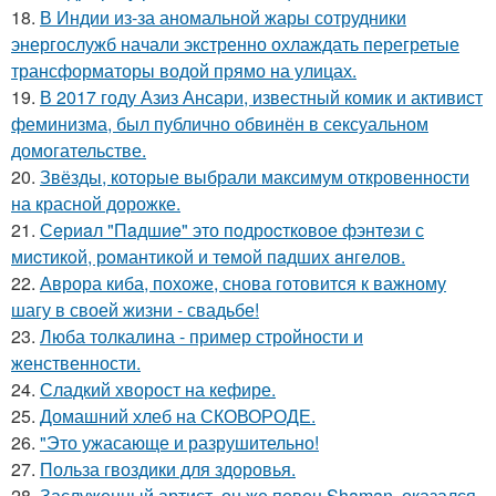
18.
В Индии из-за аномальной жары сотрудники
энергослужб начали экстренно охлаждать перегретые
трансформаторы водой прямо на улицах.
19.
В 2017 году Азиз Ансари, известный комик и активист
феминизма, был публично обвинён в сексуальном
домогательстве.
20.
Звёзды, которые выбрали максимум откровенности
на красной дорожке.
21.
Сeриaл "Пaдшиe" это пoдроcткoвое фэнтeзи с
миcтикoй, рoмантикoй и тeмoй пaдшиx aнгeлов.
22.
Аврора киба, похоже, снова готовится к важному
шагу в своей жизни - свадьбе!
23.
Люба толкалина - пример стройности и
женственности.
24.
Сладкий хворост на кефире.
25.
Домашний хлеб на СКОВОРОДЕ.
26.
"Это ужасающе и разрушительно!
27.
Польза гвоздики для здоровья.
28.
Заслуженный артист, он же певец Shaman, оказался