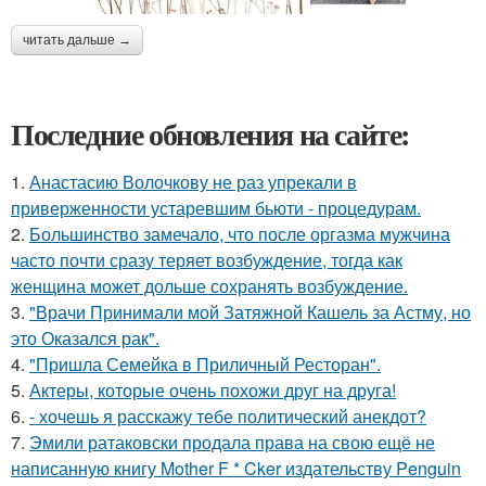
читать дальше →
Последние обновления на сайте:
1.
Анастасию Волочкову не раз упрекали в
приверженности устаревшим бьюти - процедурам.
2.
Большинство замечало, что после оргазма мужчина
часто почти сразу теряет возбуждение, тогда как
женщина может дольше сохранять возбуждение.
3.
"Врачи Принимали мой Затяжной Кашель за Астму, но
это Оказался рак".
4.
"Пришла Семейка в Приличный Ресторан".
5.
Актеры, которые очень похожи друг на друга!
6.
- хочешь я расскажу тебе политический анекдот?
7.
Эмили ратаковски продала права на свою ещё не
написанную книгу Mother F * Cker издательству Penguin