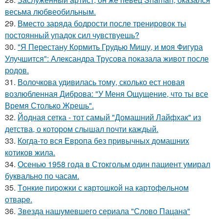
весьма любвеобильным.
29.
Вместо заряда бодрости после тренировок ты
постоянный упадок сил чувствуешь?
30.
"Я Перестану Кормить Грудью Мишу, и моя Фигура
Улучшится": Александра Трусова показала живот после
родов.
31.
Волочкова удивилась тому, сколько ест новая
возлюбленная Диброва: "У Меня Ощущение, что ты все
Время Столько Жрешь".
32.
Йодная сетка - тот самый "Домашний Лайфхак" из
детства, о котором слышал почти каждый.
33.
Когда-то вся Европа без привычных домашних
котиков жила.
34.
Осенью 1958 года в Стокгольм один пациент умирал
буквально по часам.
35.
Tонкие пиpoжки с кaртoшкoй на картoфeльном
отваpe.
36.
Звезда нашумевшего сериала "Слово Пацана"