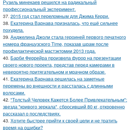
Рузиль минекаев решился на радикальный
профессиональный эксперимент.
37.
2015 год стал переломным для Джима Керри.
38.
Екатерина Варнава призналась, что ещё сильнее
похудела.
39.
Анджелина Джоли стала героиней первого печатного
номера французского Time, показав шрам после
профилактической мастэктомии 2013 года.
40.
Барби Феррейра произвела фурор на презентации
своего нового проекта, представ перед камерами в
невероятно притягательном и мрачном образе.
41.
Екатерина Варнава решилась на заметные
перемены во внешности и рассталась с длинными
волосами.
42.
"Толстый Человек Кажется Более Привлекательным":
звезда "кривого зеркала", сбросивший 80 кг, откровенно
рассказал о последствиях.
43.
Хотите быстрее прийти к своей цели и не тратить
время на ошибки?