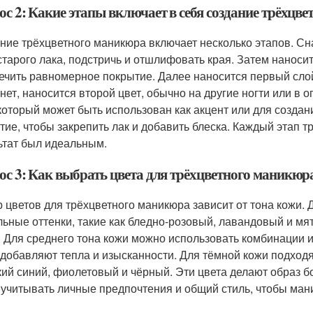
ос 2: Какие этапы включает в себя создание трёхцв
ние трёхцветного маникюра включает несколько этапов. Сна
 старого лака, подстричь и отшлифовать края. Затем наносит
ечить равномерное покрытие. Далее наносится первый слой 
нет, наносится второй цвет, обычно на другие ногти или в 
 который может быть использован как акцент или для созда
тие, чтобы закрепить лак и добавить блеска. Каждый этап т
ьтат был идеальным.
ос 3: Как выбрать цвета для трёхцветного маникюра
 цветов для трёхцветного маникюра зависит от тона кожи. 
льные оттенки, такие как бледно-розовый, лавандовый и м
. Для среднего тона кожи можно использовать комбинации и
 добавляют тепла и изысканности. Для тёмной кожи подходя
кий синий, фиолетовый и чёрный. Эти цвета делают образ
 учитывать личные предпочтения и общий стиль, чтобы ма