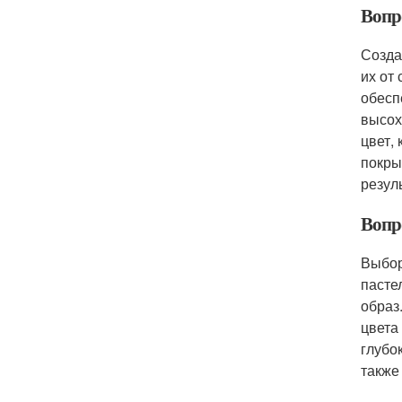
Вопр
Созда
их от
обесп
высох
цвет,
покры
резул
Вопр
Выбор
пасте
образ
цвета
глубо
также