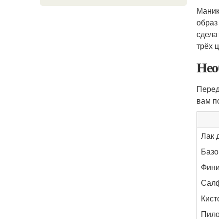
Маник
образ
сдела
трёх 
Нео
Перед
вам п
Лак 
Базо
Фини
Салф
Кист
Пило