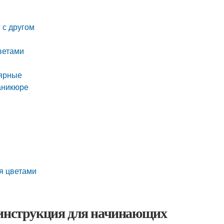
 с другом
ветами
лярные
аникюре
мя цветами
 инструкция для начинающих