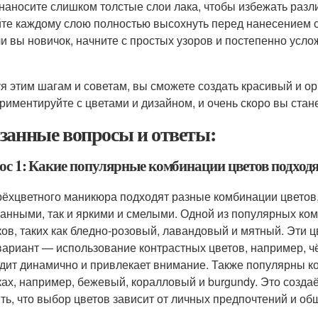
наносите слишком толстые слои лака, чтобы избежать разл
те каждому слою полностью высохнуть перед нанесением 
и вы новичок, начните с простых узоров и постепенно усло
я этим шагам и советам, вы сможете создать красивый и ор
риментируйте с цветами и дизайном, и очень скоро вы стан
занные вопросы и ответы:
ос 1: Какие популярные комбинации цветов подход
рёхцветного маникюра подходят разные комбинации цветов, 
анными, так и яркими и смелыми. Одной из популярных ко
ков, таких как бледно-розовый, лавандовый и мятный. Эти 
вариант — использование контрастных цветов, например, чёр
дит динамично и привлекает внимание. Также популярны ко
ках, например, бежевый, коралловый и burgundy. Это созд
ть, что выбор цветов зависит от личных предпочтений и общ