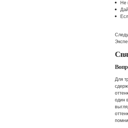
Не 
Дай
Есл
Следу
Экспе
Свя
Вопр
Для т
сдерж
оттен
один 
выгля
оттен
помни