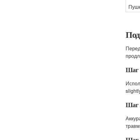
Пуше
Под
Перед
продл
Шаг 
Испол
sligh
Шаг 
Аккур
травм
Шаг 