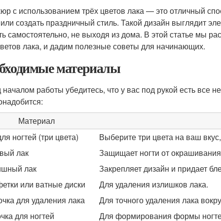
юр с использованием трёх цветов лака — это отличный сп
 или создать праздничный стиль. Такой дизайн выглядит эле
ть самостоятельно, не выходя из дома. В этой статье мы ра
цветов лака, и дадим полезные советы для начинающих.
бходимые материалы
 началом работы убедитесь, что у вас под рукой есть все 
онадобится:
Материал
для ногтей (три цвета)
Выберите три цвета на ваш вкус,
вый лак
Защищает ногти от окрашивания 
шный лак
Закрепляет дизайн и придает бле
етки или ватные диски
Для удаления излишков лака.
очка для удаления лака
Для точного удаления лака вокру
чка для ногтей
Для формирования формы ногте