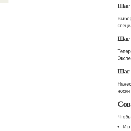
Шаг 
Выбер
специ
Шаг 
Тепер
Экспе
Шаг 
Нанес
носки
Сов
Чтобы
Исп