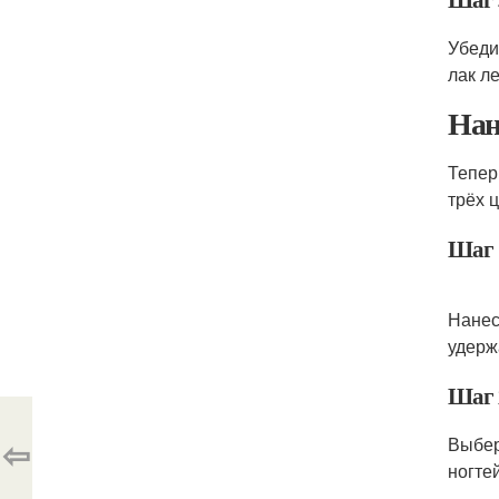
Убеди
лак л
Нан
Тепер
трёх 
Шаг 
Нанес
удерж
Шаг 
⇦
Выбер
ногте