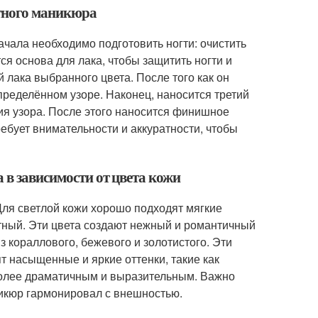
етного маникюра
чала необходимо подготовить ногти: очистить
ся основа для лака, чтобы защитить ногти и
лака выбранного цвета. После того как он
определённом узоре. Наконец, наносится третий
ния узора. После этого наносится финишное
ребует внимательности и аккуратности, чтобы
 в зависимости от цвета кожи
Для светлой кожи хорошо подходят мягкие
ятный. Эти цвета создают нежный и романтичный
з кораллового, бежевого и золотистого. Эти
т насыщенные и яркие оттенки, такие как
 более драматичным и выразительным. Важно
никюр гармонировал с внешностью.