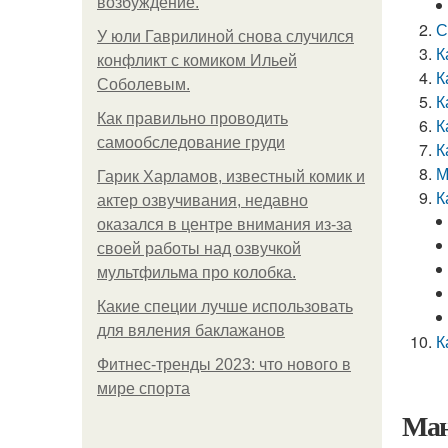
возбуждение.
С
У юли Гаврилиной снова случился
К
конфликт с комиком Ильей
К
Соболевым.
К
Как правильно проводить
К
самообследование груди
К
М
Гарик Харламов, известный комик и
К
актер озвучивания, недавно
оказался в центре внимания из-за
своей работы над озвучкой
мультфильма про колобка.
Какие специи лучше использовать
для вяления баклажанов
К
Фитнес-тренды 2023: что нового в
мире спорта
Ман