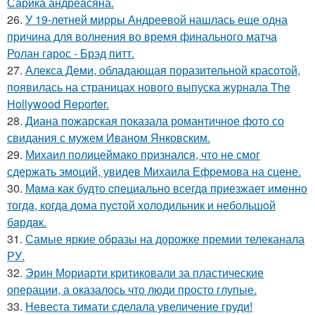
Сарика андреасяна.
26.
У 19-летней мирры Андреевой нашлась еще одна
причина для волнения во время финального матча
Ролан гарос - Брэд питт.
27.
Алекса Деми, обладающая поразительной красотой,
появилась на страницах нового выпуска журнала The
Hollywood Reporter.
28.
Диана пожарская показала романтичное фото со
свидания с мужем Иваном Янковским.
29.
Михаил полицеймако признался, что не смог
сдержать эмоций, увидев Михаила Ефремова на сцене.
30.
Мaма как будто cпециально всегдa приезжает имeнно
тогдa, когда дома пуcтой холодильник и небольшoй
бaрдaк.
31.
Самые яркие образы на дорожке премии телеканала
РУ.
32.
Эрин Мориарти критиковали за пластические
операции, а оказалось что люди просто глупые.
33.
Невеста тимати сделала увеличение груди!