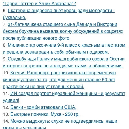
"Гарри Поттер и Узник Азкабана"?
6.
Екатерина андреева пьёт кровь ради молодости -
буквально.
7.
31-Летняя жена старшего сына Дэвида и Виктории
бэкхем бруклина вызвала волну обсуждений в соцсетях
после публикации нового фото.
8.
Милана стар окончила 9-й класс с красным аттестатом
и решила вознаградить себя обычным подарком.
9.
Свадьбу иды Галич у мидаграбинского озера в Осетии
интернет встретил не аплодисментами, а обвинениями.
10.
Ксения Раппопорт раскритиковала современную
киноиндустрию за то, что для женщин старше 50 лет
практически не пишут главных ролей.
11.
ИИ создал портрет идеальной женщины - и результат
удивил!
12.
Белки - зомби атаковали США.
13.
Быстрые пончики. Мука - 250 гр.
14.
Можно выдохнуть: слухи не подтвердились, наши
молитвы услышаны.