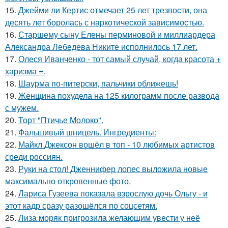
15.
Джейми ли Кертис отмечает 25 лет трезвости, она
десять лет боролась с наркотической зависимостью.
16.
Старшему сыну Елены перминовой и миллиардера
Александра Лебедева Никите исполнилось 17 лет.
17.
Олеся Иванченко - тот самый случай, когда красота +
харизма =.
18.
Шаурма по-питерски, пальчики оближешь!
19.
Женщина похудела на 125 килограмм после развода
с мужем.
20.
Торт "Птичье Молоко".
21.
Фальшивый шницель. Ингредиенты:
22.
Майкл Джексон вошёл в топ - 10 любимых артистов
среди россиян.
23.
Руки на стол! Дженнифер лопес выложила новые
максимально откровенные фото.
24.
Лариса Гузеева показала взрослую дочь Ольгу - и
этот кадр сразу разошёлся по соцсетям.
25.
Лиза моряк пригрозила желающим увести у неё