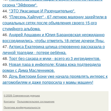
сезона "Эйфории".
44.
"ЭТО Ужасающе И Разрушительно".
45.
"Плесень Хайпует" - 67-летнюю мадонну захейтили в
социальных сетях после объявления своего 15-ого
студийного альбома.
46.
Андрей Аршавин и Юлия Барановская неожиданно
воссоединились, чтобы отметить 18-летие дочери Яны.
47.
Актриса Екатерина шпица откровенно рассказала о
личной трагедии - потере ребёнка.
48.
Торт без сахара и муки - всего из 3 ингредиентов.
49.
Новая пара в инфополе: Клава кока подтвердила
роман с Дима Масленников.
50.
Дочь Виктории Бони уже начала проявлять интерес к
автомобилям и даже попросила у мамы машину!
© 2026 Современная девушка
Контакты
Пользовательское соглашение
Политика конфидециальности