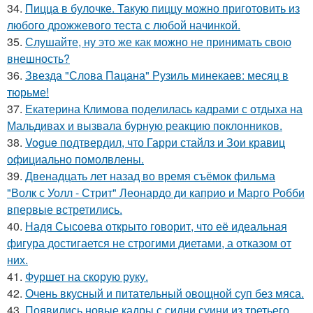
34.
Пицца в булочке. Такую пиццу можно приготовить из
любого дрожжевого теста с любой начинкой.
35.
Слушайте, ну это же как можно не принимать свою
внешность?
36.
Звезда "Слова Пацана" Рузиль минекаев: месяц в
тюрьме!
37.
Екатерина Климова поделилась кадрами с отдыха на
Мальдивах и вызвала бурную реакцию поклонников.
38.
Vogue подтвердил, что Гарри стайлз и Зои кравиц
официально помолвлены.
39.
Двенадцать лет назад во время съёмок фильма
"Волк с Уолл - Стрит" Леонардо ди каприо и Марго Робби
впервые встретились.
40.
Надя Сысоева открыто говорит, что её идеальная
фигура достигается не строгими диетами, а отказом от
них.
41.
Фуршет на скорую руку.
42.
Очень вкусный и питательный овощной суп без мяса.
43.
Появились новые кадры с сидни суини из третьего