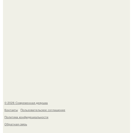
Бывшая актриса для самых взрослых амаранта Хэнк
стала сенатором в Колумбии.
У юли Гаврилиной снова случился конфликт с комиком
Ильей Соболевым.
© 2026 Современная девушка
Контакты
Пользовательское соглашение
Политика конфидециальности
Обратная связь