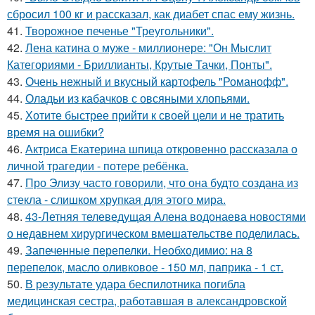
сбросил 100 кг и рассказал, как диабет спас ему жизнь.
41.
Творожное печенье "Треугольники".
42.
Лена катина о муже - миллионере: "Он Мыслит
Категориями - Бриллианты, Крутые Тачки, Понты".
43.
Очень нежный и вкусный картофель "Романофф".
44.
Оладьи из кабачков с овсяными хлопьями.
45.
Хотите быстрее прийти к своей цели и не тратить
время на ошибки?
46.
Актриса Екатерина шпица откровенно рассказала о
личной трагедии - потере ребёнка.
47.
Про Элизу часто говорили, что она будто создана из
стекла - слишком хрупкая для этого мира.
48.
43-Летняя телеведущая Алена водонаева новостями
о недавнем хирургическом вмешательстве поделилась.
49.
Запеченные перепелки. Необходимио: на 8
перепелок, масло оливковое - 150 мл, паприка - 1 ст.
50.
В результате удара беспилотника погибла
медицинская сестра, работавшая в александровской