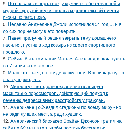
5.
По словам эксперта воз, у мужчин с образованной и
мудрой супругой вероятность скоропостижной смерти
якобы на 46% ниже.
6.
Недавно Анджелине Джоли исполнился 51 год … и я
до сих пор не могу в это поверить.
7.
Павел прилучный решил закрыть тему домашнего
насилия, пустив в ход козырь из своего спортивного
прошлого.
8.
Сейчас бы в компании Матвея Александровича гулять
по Италии, а не это всё ….
9.
Мало кто знает, но эту девушку зовут Винни харлоу - и
она супермодель.
10.
Министерство здравоохранения планирует
масштабно пересмотреть действующий подход к
лечению депрессивных расстройств у граждан.
11.
Американец объездил стадионы по всему миру - но
не ради лучших мест, а ради худших.
12.
Американский биохакер Брайан Джонсон тратил на
себя по $2 млн в год, чтобы достичь бессмертия.