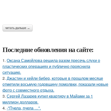
читать дальше →
Последние обновления на сайте:
1.
Оксана Самойлова решила разом пресечь слухи о
пластических операциях и публично прояснила
ситуацию.
2.
Джастин и хейли бибер, которые в прошлом месяце
отметили восьмую годовщину помолвки, показали новые
фото с совместного отдыха.
3.
Сергей Лазарев купил квартиру в Майами за 1
миллион долларов.
4.
-"Пчела, пчела …".