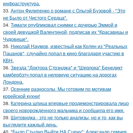
инфраструктура.
33.
Антон Филипенко о романе с Ольгой Бузовой - "Это
не Было от Чистого Сердца".
34.
Тимати опубликовал снимки с дочерью Эммой и
своей девушкой Валентиной, подписав их "Красавицы и
Чудовище".
35.
Николай Наумов, известный как Колян из "Реальных
Пацанов", случайно попал в кино благодаря участию в
КВН.
36.
Звезда "Доктора Стрэнджа" и "Шерлока" Бенедикт
камбербэтч попал в неловкую ситуацию на дорогах
Лондона.
37.
Осенние разносолы. Мы готовим по мотивам
корейской кухни!
38.
Катерина шпица впервые продемонстрировала лицо
своего новорожденного мальчика и сообщила его имя.
39.
Щитовидка - это не только анализы, но и то, как вы
выглядите каждый день.
40.
"Было Стыдно Выйти НА Сцену": Александр семчев