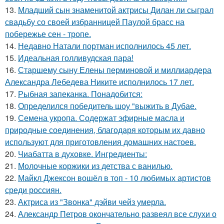
13.
Младший сын знаменитой актрисы Дилан ли сыграл
свадьбу со своей избранницей Паулой брасс на
побережье сен - тропе.
14.
Недавно Натали портман исполнилось 45 лет.
15.
Идеальная голливудская пара!
16.
Старшему сыну Елены перминовой и миллиардера
Александра Лебедева Никите исполнилось 17 лет.
17.
Рыбная запеканка. Понадобится:
18.
Определился победитель шоу "выжить в Дубае.
19.
Семена укропа. Содержат эфирные масла и
природные соединения, благодаря которым их давно
используют для приготовления домашних настоев.
20.
Чиабатта в духовке. Ингредиенты:
21.
Молочные коржики из детства с ванилью.
22.
Майкл Джексон вошёл в топ - 10 любимых артистов
среди россиян.
23.
Актриса из "Звонка" дэйви чейз умерла.
24.
Александр Петров окончательно развеял все слухи о