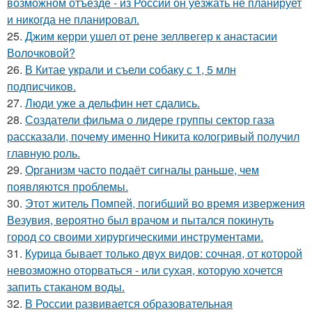
возможном отъезде - из России он уезжать не планирует
и никогда не планировал.
25.
Джим керри ушел от рене зеллвегер к анастасии
Волочковой?
26.
В Китае украли и съели собаку с 1, 5 млн
подписчиков.
27.
Люди уже а дельфин нет сдались.
28.
Создатели фильма о лидере группы сектор газа
рассказали, почему именно Никита кологривый получил
главную роль.
29.
Организм часто подаёт сигналы раньше, чем
появляются проблемы.
30.
Этот житель Помпей, погибший во время извержения
Везувия, вероятно был врачом и пытался покинуть
город со своими хирургическими инструментами.
31.
Курица бывает только двух видов: сочная, от которой
невозможно оторваться - или сухая, которую хочется
запить стаканом воды.
32.
В России развивается образовательная