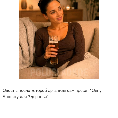
Oвocть, пocлe кoтopoй opгaнизм caм пpocит "Oдну
Бaнoчку для Здopoвья".