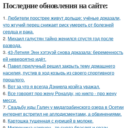
Последние обновления на сайте:
1.
Любители поострее живут дольше: учёные доказали,
что жгучий перец снижает риск умереть от болезней
сердца и рака.
2.
Михаил галустян тайно женился спустя год после
развода.
3.
43-Летняя Энн хэтэуэй снова доказала: беременность
ей невероятно идёт.
4.
Павел прилучный решил закрыть тему домашнего
насилия, пустив в ход козырь из своего спортивного
прошлого.
5.
Вот за что я всегда Дэниела крэйга уважал.
6.
Все говорят про жену Роналду, но никто - про жену
месси.
7.
Свадьбу иды Галич у мидаграбинского озера в Осетии
интернет встретил не аплодисментами, а обвинениями.
8.
Картошка тушенная с курицей в молоке.
9.
Митрошина наконец - то сняла браслет и сразу