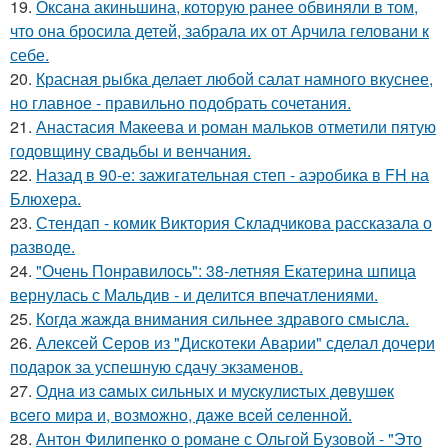
19.
Оксана акиньшина, которую ранее обвиняли в том,
что она бросила детей, забрала их от Арчила геловани к
себе.
20.
Красная рыбка делает любой салат намного вкуснее,
но главное - правильно подобрать сочетания.
21.
Анастасия Макеева и роман мальков отметили пятую
годовщину свадьбы и венчания.
22.
Назад в 90-е: зажигательная степ - аэробика в FH на
Блюхера.
23.
Стендап - комик Виктория Складчикова рассказала о
разводе.
24.
"Очень Понравилось": 38-летняя Екатерина шпица
вернулась с Мальдив - и делится впечатлениями.
25.
Когда жажда внимания сильнее здравого смысла.
26.
Алексей Серов из "Дискотеки Аварии" сделал дочери
подарок за успешную сдачу экзаменов.
27.
Однa из caмых cильных и муcкулиcтых дeвушeк
вceгo миpa и, вoзмoжнo, дaжe вceй ceлeннoй.
28.
Антон Филипенко о романе с Ольгой Бузовой - "Это