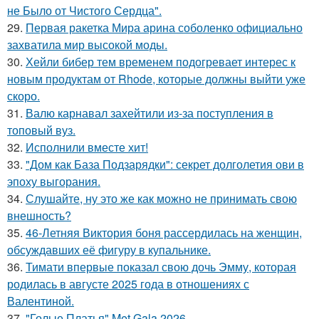
не Было от Чистого Сердца".
29.
Первая ракетка Мира арина соболенко официально
захватила мир высокой моды.
30.
Хейли бибер тем временем подогревает интерес к
новым продуктам от Rhode, которые должны выйти уже
скоро.
31.
Валю карнавал захейтили из-за поступления в
топовый вуз.
32.
Исполнили вместе хит!
33.
"Дом как База Подзарядки": секрет долголетия ови в
эпоху выгорания.
34.
Слушайте, ну это же как можно не принимать свою
внешность?
35.
46-Летняя Виктория боня рассердилась на женщин,
обсуждавших её фигуру в купальнике.
36.
Тимати впервые показал свою дочь Эмму, которая
родилась в августе 2025 года в отношениях с
Валентиной.
37.
"Голые Платья" Met Gala 2026.