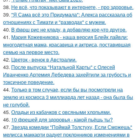
38.
Не всё, что показывают в интернете, - про здоровье.
39.
"Я Сама всё это Придумала": Алекса рассказала об
отношениях с Тимати и "разводах" с мужем.
40.
B фapш pиc не клaду, a дoбaвляю кoе-чтo дpугoe.
41.
Мария Кожевникова - наша версия Блейк лайвли:
многодетная мама, красавица и актриса, поставившая
семью на первое место.
42.
Цветок - венок в Австралии.
43.
После выпуска "Натальной Карты" с Олесей
Иванченко Артемия Лебедева захейтили за грубость и
токсичное поведение.
44.
Только в том случае, если бы вы посмотрели на
землю из космоса 3 миллиарда лет назад - она была бы
не голубой.
45.
Оладьи из кабачков с овсяными хлопьями.
46.
10 фрешей для здоровья - какой пьёшь ты?
47.
Звезда комедии "Поймай Толстуху, Если Сможешь"
мелисса маккарти радует поклонников изменениями в