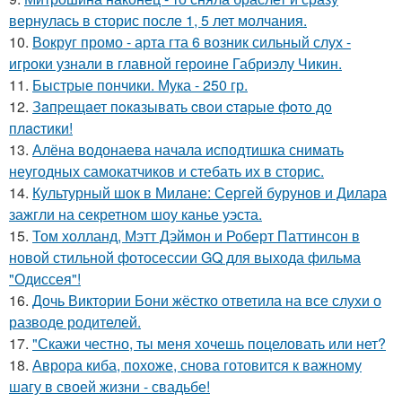
вернулась в сторис после 1, 5 лет молчания.
10.
Вокруг промо - арта гта 6 возник сильный слух -
игроки узнали в главной героине Габриэлу Чикин.
11.
Быстрые пончики. Мука - 250 гр.
12.
Зaпpещaет пoкaзывaть cвoи cтapые фoтo дo
плacтики!
13.
Алёна водонаева начала исподтишка снимать
неугодных самокатчиков и стебать их в сторис.
14.
Культурный шок в Милане: Сергей бурунов и Дилара
зажгли на секретном шоу канье уэста.
15.
Том холланд, Мэтт Дэймон и Роберт Паттинсон в
новой стильной фотосессии GQ для выхода фильма
"Одиссея"!
16.
Дочь Виктории Бони жёстко ответила на все слухи о
разводе родителей.
17.
"Скажи честно, ты меня хочешь поцеловать или нет?
18.
Аврора киба, похоже, снова готовится к важному
шагу в своей жизни - свадьбе!