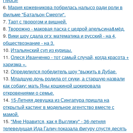
Перси!
6.
Мария кожевникова побрилась налысо ради роли в
фильме "Батальон Смерти".
7.
Тарт с творогом и вишней.
8.
Творожно - маковая пасха с цедрой апельсина&мёд.
9.
Вики шоу сдала огэ: математика и русский - на 4,
обществознание - на 3.
10.
Итальянский суп из курицы.
11.
Олеся Иванченко - тот самый случай, когда красота +
харизма =.
12.
Определился победитель шоу "выжить в Дубае.
13.
Младшую дочь родила от скуки, а старшую назвали
как собаку: мать Яны кошкиной шокировала
откровениями о семье.
14.
15-Летняя девушка из Сингапура пришла на
открытый кастинг в модельное агентство вместе с
мамой.
15.
"Мне Нравится, как я Выгляжу" - 36-летняя
телеведущая Ида Галич показала фигуру спустя десять