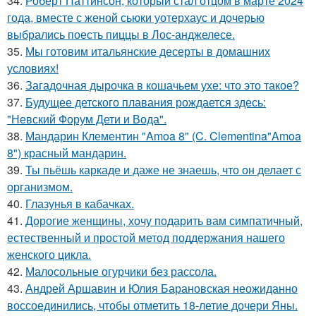
34.
Роберт Паттинсон, который стал отцом в марте 2024
года, вместе с женой сьюки уотерхаус и дочерью
выбрались поесть пиццы в Лос-анджелесе.
35.
Мы готовим итальянские десерты в домашних
условиях!
36.
Загадочная дырочка в кошачьем ухе: что это такое?
37.
Будущее детского плавания рождается здесь:
"Невский Форум Дети и Вода".
38.
Мандарин Клементин "Amoa 8" (C. Clementina"Amoa
8") красный мандарин.
39.
Ты пьёшь каркаде и даже не знаешь, что он делает с
организмом.
40.
Глазунья в кабачках.
41.
Дорогие женщины, хочу подарить вам симпатичный,
естественный и простой метод поддержания нашего
женского цикла.
42.
Малосольные огурчики без рассола.
43.
Андрей Аршавин и Юлия Барановская неожиданно
воссоединились, чтобы отметить 18-летие дочери Яны.