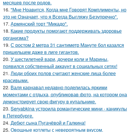
месяцев после родов.
16.
"Мне Нравится, Когда мне Говорят Комплименты, но
это не Означает, что я Всегда Выгляжу Безупречно".
17.
Армянский торт "Микадо".
18.
Какие продукты помогают поддерживать здоровье
организма?
19.
С ростом 2 метра 31 сантиметр Мануте бол казался
пришельцем даже в лиге гигантов.
20.
У шестилетней вари, дочери коли и Марины,
появился собственный аккаунт в социальных сетях!
21.
Люди обоих полов считают женские лица более
красивыми.
22.
Валя карнавал недавно поделилась яркими
моментами с отдыха, опубликовав фото, на котором она
демонстрирует свою фигуру в купальнике.
23.
Seryabkina устроила романтические мини - каникулы
в Петербурге.
24.
Дебют сына Пугачёвой и Галкина!
25.
Овощные котлеты с невероятным вкусом.