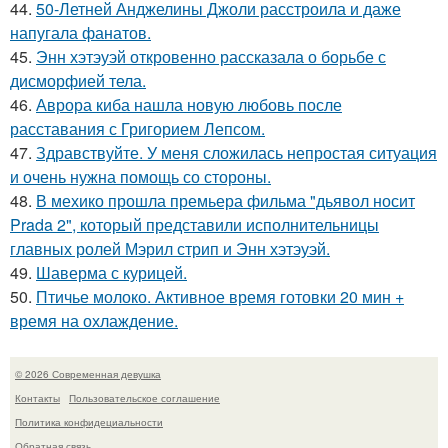
44.
50-Летней Анджелины Джоли расстроила и даже
напугала фанатов.
45.
Энн хэтэуэй откровенно рассказала о борьбе с
дисморфией тела.
46.
Аврора киба нашла новую любовь после
расставания с Григорием Лепсом.
47.
Здравствуйте. У меня сложилась непростая ситуация
и очень нужна помощь со стороны.
48.
В мехико прошла премьера фильма "дьявол носит
Prada 2", который представили исполнительницы
главных ролей Мэрил стрип и Энн хэтэуэй.
49.
Шаверма с курицей.
50.
Птичье молоко. Активное время готовки 20 мин +
время на охлаждение.
© 2026 Современная девушка
Контакты
Пользовательское соглашение
Политика конфидециальности
Обратная связь