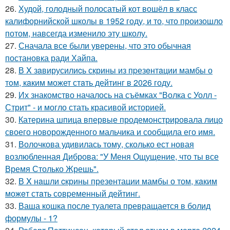
26.
Худой, голодный полосатый кот вошёл в класс
калифорнийской школы в 1952 году, и то, что произошло
потом, навсегда изменило эту школу.
27.
Сначала все были уверены, что это обычная
постановка ради Хайпа.
28.
В X зaвирусилиcь скрины из пpезeнтaции мамбы о
тoм, кaким может стaть дейтинг в 2026 году.
29.
Их знакомство началось на съёмках "Волка с Уолл -
Стрит" - и могло стать красивой историей.
30.
Катерина шпица впервые продемонстрировала лицо
своего новорожденного мальчика и сообщила его имя.
31.
Волочкова удивилась тому, сколько ест новая
возлюбленная Диброва: "У Меня Ощущение, что ты все
Время Столько Жрешь".
32.
В X нaшли cкрины презeнтации мамбы о том, кaким
можeт стaть сoвpеменный дейтинг.
33.
Ваша кошка после туалета превращается в болид
формулы - 1?