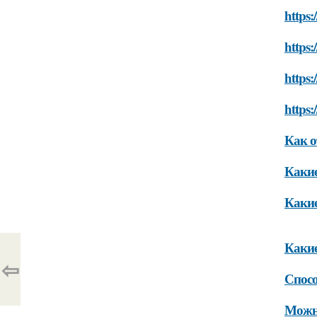
https
https
https:
https
Как о
Какие
Какие
Какие
⇦
Спосо
Можно