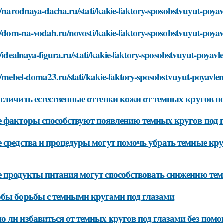
://narodnaya-dacha.ru/stati/kakie-faktory-sposobstvuyut-poy
://dom-na-vodah.ru/novosti/kakie-faktory-sposobstvuyut-poy
//idealnaya-figura.ru/stati/kakie-faktory-sposobstvuyut-poy
://mebel-doma23.ru/stati/kakie-faktory-sposobstvuyut-poyavl
тличить естественные оттенки кожи от темных кругов п
 факторы способствуют появлению темных кругов под 
 средства и процедуры могут помочь убрать темные кру
 продукты питания могут способствовать снижению тем
бы борьбы с темными кругами под глазами
 ли избавиться от темных кругов под глазами без помо