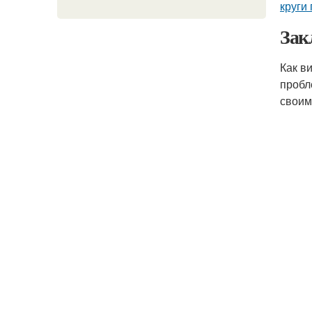
круги
Зак
Как в
пробл
своим