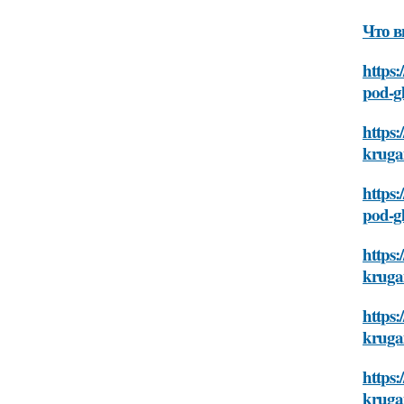
Что в
https:
pod-g
https:
kruga
https:
pod-g
https:
kruga
https:
kruga
https:
kruga