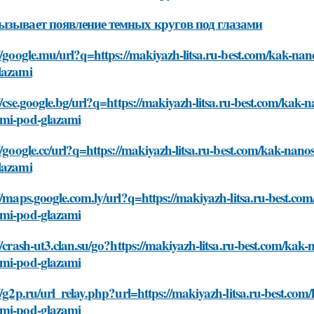
ызывает появление темных кругов под глазами
//google.mu/url?q=https://makiyazh-litsa.ru-best.com/kak-na
lazami
//cse.google.bg/url?q=https://makiyazh-litsa.ru-best.com/kak
mi-pod-glazami
//google.cc/url?q=https://makiyazh-litsa.ru-best.com/kak-na
lazami
//maps.google.com.ly/url?q=https://makiyazh-litsa.ru-best.c
mi-pod-glazami
//crash-ut3.clan.su/go?https://makiyazh-litsa.ru-best.com/ka
mi-pod-glazami
//g2p.ru/url_relay.php?url=https://makiyazh-litsa.ru-best.co
mi-pod-glazami