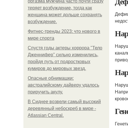
Деф
оргазма мужчина часто почти сразу
теряет возбуждение, тогда как
Дефиц
женщина может дольше сохранять
недос
возбуждение.
Нар
Фитнес-тренды 2023: что нового в
мире спорта
Наруш
Спустя годы актеры хоррора "Тело
канал
Дженнифер" сильно изменились,
приво
пройдя путь от подростковых
кумиров до мировых звезд.
Нар
Опасные обнимашки:
Наруш
австралийскому дайверу удалось
Напри
приручить акулу.
крово
В Сиднее возвели самый высокий
Ген
деревянный небоскреб в мире -
Atlassian Central.
Генет