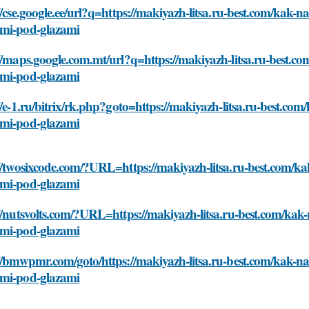
//cse.google.ee/url?q=https://makiyazh-litsa.ru-best.com/kak-
mi-pod-glazami
//maps.google.com.mt/url?q=https://makiyazh-litsa.ru-best.c
mi-pod-glazami
//e-1.ru/bitrix/rk.php?goto=https://makiyazh-litsa.ru-best.c
mi-pod-glazami
//twosixcode.com/?URL=https://makiyazh-litsa.ru-best.com/k
mi-pod-glazami
//nutsvolts.com/?URL=https://makiyazh-litsa.ru-best.com/kak
mi-pod-glazami
//bmwpmr.com/goto/https://makiyazh-litsa.ru-best.com/kak-n
mi-pod-glazami