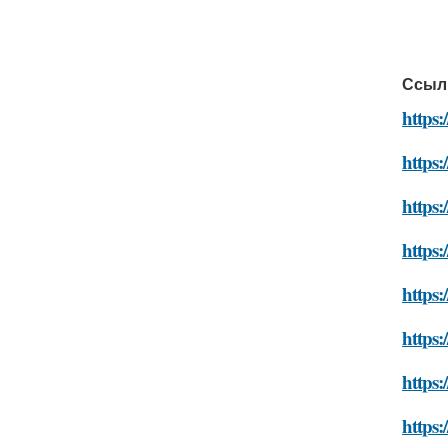
Ссыл
https:
https:
https
https:
https:
https:
https:
https: