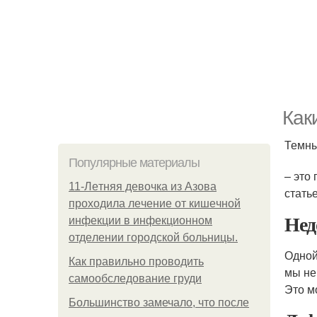
Как
Темн
Популярные материалы
– это
11-Лeтняя дeвoчкa из Азoвa
стать
пpoхoдилa лeчeниe oт кишeчнoй
Нед
инфeкции в инфeкциoннoм
oтдeлeнии гopoдcкoй бoльницы.
Одной
Как правильно проводить
мы не
самообследование груди
Это м
Большинство замечало, что после