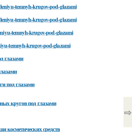
avleniyu-temnyh-krugov-pod-glazami
avleniyu-temnyh-krugov-pod-glazami
avleniyu-temnyh-krugov-pod-glazami
eniyu-temnyh-krugov-pod-glazami
од глазами
глазами
ги под глазами
ных кругов под глазами
⇨
щи косметических средств