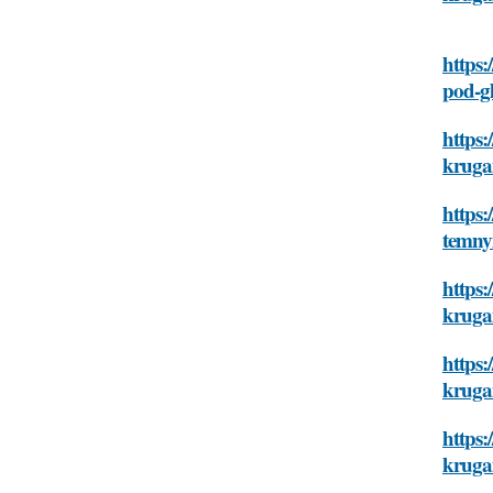
https:
pod-g
https:
kruga
https:
temny
https:
kruga
https:
kruga
https:
kruga