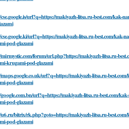
//cse.google.is/url?q=https://makiyazh-litsa.ru-best.com/kak
lazami
//cse.google.ki/url?q=https://makiyazh-litsa.ru-best.com/kak-
mi-pod-glazami
//mirmystic.com/forum/url.php?https://makiyazh-litsa.ru-best
mi-krugami-pod-glazami
//maps.google.co.uk/url?q=https://makiyazh-litsa.ru-best.co
mi-pod-glazami
//google.com.bn/url?q=https://makiyazh-litsa.ru-best.com/ka
mi-pod-glazami
//u6.ru/bitrix/rk.php?goto=https://makiyazh-litsa.ru-best.co
mi-pod-glazami