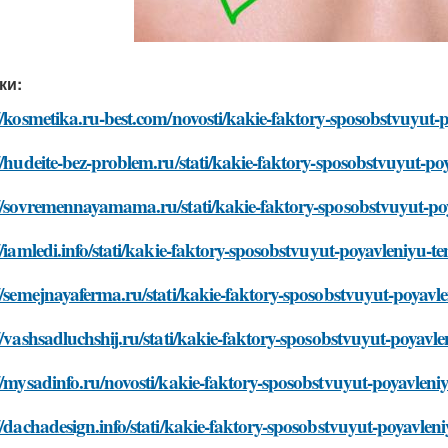
ки:
//kosmetika.ru-best.com/novosti/kakie-faktory-sposobstvuyu
//hudeite-bez-problem.ru/stati/kakie-faktory-sposobstvuyut-
://sovremennayamama.ru/stati/kakie-faktory-sposobstvuyut-p
//iamledi.info/stati/kakie-faktory-sposobstvuyut-poyavleniyu
//semejnayaferma.ru/stati/kakie-faktory-sposobstvuyut-poya
//vashsadluchshij.ru/stati/kakie-faktory-sposobstvuyut-poya
//mysadinfo.ru/novosti/kakie-faktory-sposobstvuyut-poyavle
//dachadesign.info/stati/kakie-faktory-sposobstvuyut-poyavl