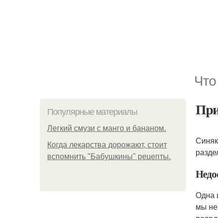
Что
Пр
Популярные материалы
Легкий смузи с манго и бананом.
Синяк
Когда лекарства дорожают, стоит
разде
вспомнить "Бабушкины" рецепты.
Недо
Одна 
мы не