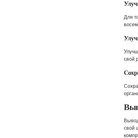
Улуч
Для т
восем
Улуч
Улучш
свой 
Сохр
Сохра
орган
Выв
Вывод
свой 
компр