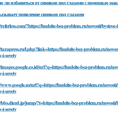
 ли избавиться от синяков под глазами с помощью ма
ызывает появление синяков под глазами
//referless.com/?https://hudeite-bez-problem.ru/novosti/bystroe
//tarapress.ru/l.php?link=https://hudeite-bez-problem.ru/novos
y-i-sovety
//images.google.co.id/url?q=https://hudeite-bez-problem.ru/no
y-i-sovety
//www.google.us/url?q=https://hudeite-bez-problem.ru/novosti
y-i-sovety
//bbs.diced.jp/jump/?t=https://hudeite-bez-problem.ru/novosti
y-i-sovety