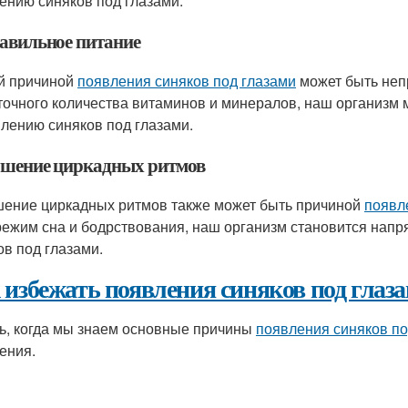
ению синяков под глазами.
авильное питание
й причиной
появления синяков под глазами
может быть неп
точного количества витаминов и минералов, наш организм 
влению синяков под глазами.
шение циркадных ритмов
ение циркадных ритмов также может быть причиной
появл
режим сна и бодрствования, наш организм становится напр
ов под глазами.
 избежать появления синяков под глаз
ь, когда мы знаем основные причины
появления синяков по
ения.