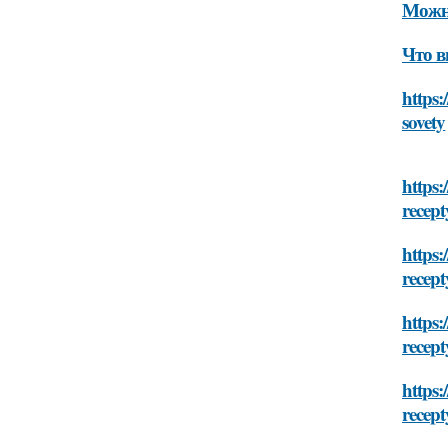
Можно
Что в
https:
sovety
https:
recept
https:
recept
https:
recept
https:
recept