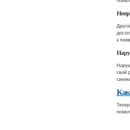
появл
Непр
Друго
доста
к поя
Нару
Наруш
свой 
синяк
Как
Тепер
появл