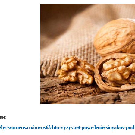
ки:
//by-womens.ru/novosti/chto-vyzyvaet-poyavlenie-sinyakov-pod