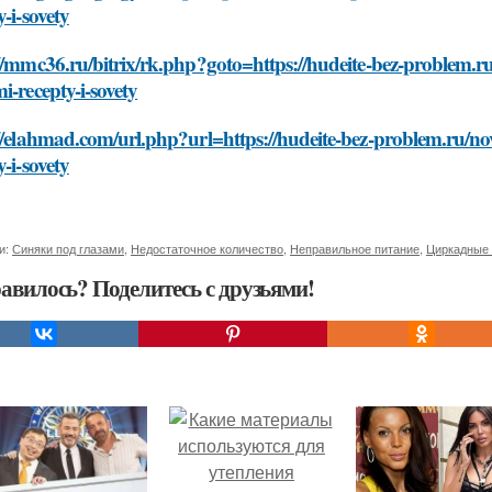
y-i-sovety
//mmc36.ru/bitrix/rk.php?goto=https://hudeite-bez-problem.ru
i-recepty-i-sovety
//elahmad.com/url.php?url=https://hudeite-bez-problem.ru/nov
y-i-sovety
и:
Синяки под глазами
,
Недостаточное количество
,
Неправильное питание
,
Циркадные
авилось? Поделитесь с друзьями!