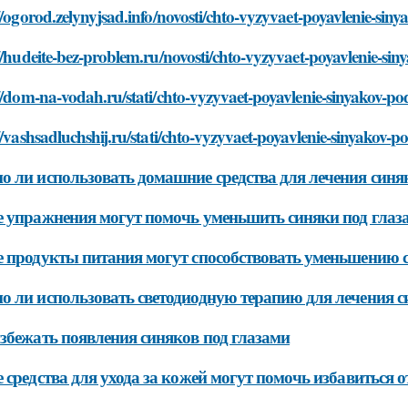
//ogorod.zelynyjsad.info/novosti/chto-vyzyvaet-poyavlenie-sin
//hudeite-bez-problem.ru/novosti/chto-vyzyvaet-poyavlenie-si
//dom-na-vodah.ru/stati/chto-vyzyvaet-poyavlenie-sinyakov-p
//vashsadluchshij.ru/stati/chto-vyzyvaet-poyavlenie-sinyakov-p
 ли использовать домашние средства для лечения синя
 упражнения могут помочь уменьшить синяки под глаз
 продукты питания могут способствовать уменьшению с
 ли использовать светодиодную терапию для лечения с
збежать появления синяков под глазами
 средства для ухода за кожей могут помочь избавиться о