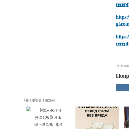
recept
https:
glazam
https:
recept
Категори
Понр
Читайте также