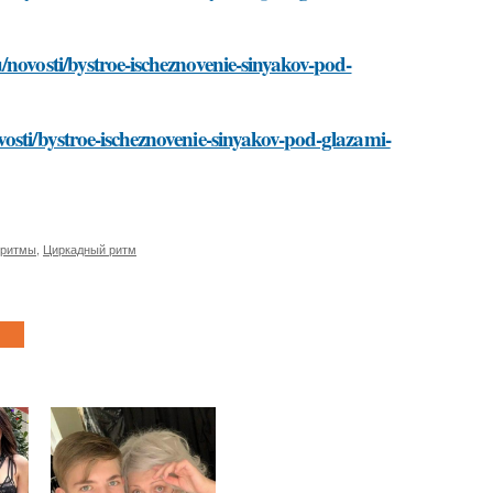
/novosti/bystroe-ischeznovenie-sinyakov-pod-
osti/bystroe-ischeznovenie-sinyakov-pod-glazami-
 ритмы
,
Циркадный ритм