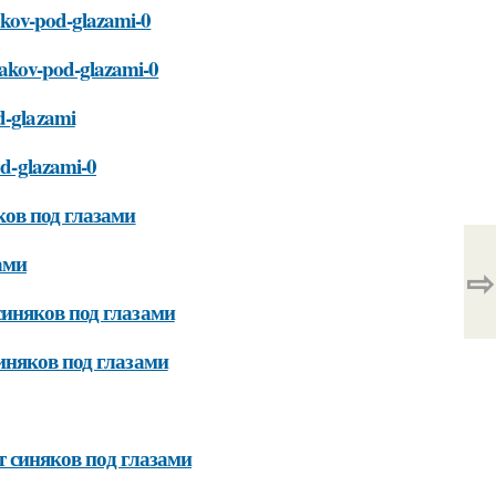
yakov-pod-glazami-0
nyakov-pod-glazami-0
od-glazami
od-glazami-0
ков под глазами
ами
⇨
иняков под глазами
иняков под глазами
т синяков под глазами