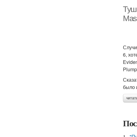
Туш
Mas
Случи
6, хо
Evide
Plump
Сказа
было 
читат
Пос
1.
-"П