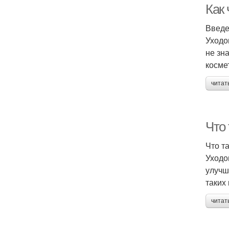
Как
Введ
Уходо
не зн
косме
читат
Что 
Что т
Уходо
улучш
таких 
читат