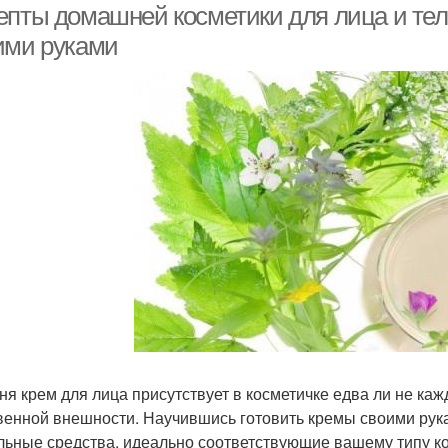
епты домашней косметики для лица и тела
ими руками
ня крем для лица присутствует в косметичке едва ли не к
венной внешности. Научившись готовить кремы своими рук
льные средства, идеально соответствующие вашему типу к