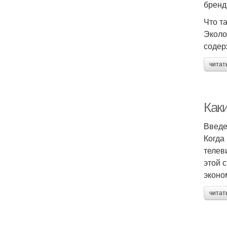
бренд
Что т
Эколо
содер
читат
Как
Введ
Когда
телев
этой 
эконо
читат