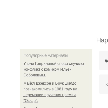
Нар
Популярные материалы
Д
У юли Гаврилиной снова случился
конфликт с комиком Ильей
Соболевым.
Майкл Джексон и Брук шилдс
К
познакомились в 1981 году на
церемонии вручения премии
"Оскар".