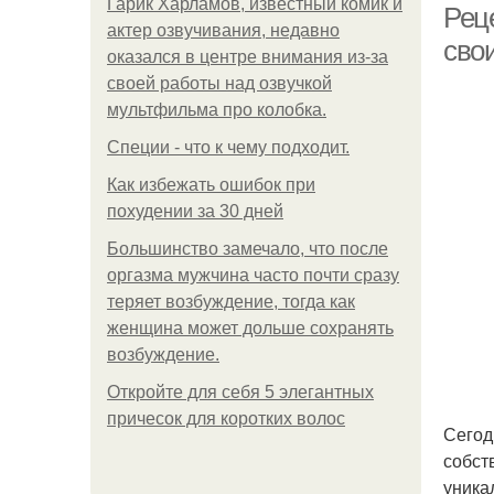
Гарик Харламов, известный комик и
Рец
актер озвучивания, недавно
сво
оказался в центре внимания из-за
своей работы над озвучкой
мультфильма про колобка.
Специи - что к чему подходит.
Как избежать ошибок при
похудении за 30 дней
Большинство замечало, что после
оргазма мужчина часто почти сразу
теряет возбуждение, тогда как
женщина может дольше сохранять
возбуждение.
Откройте для себя 5 элегантных
причесок для коротких волос
Сегод
собст
уника