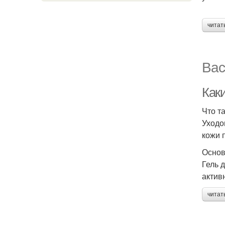
читат
Вас
Как
Что т
Уходо
кожи 
Основ
Гель 
актив
читат