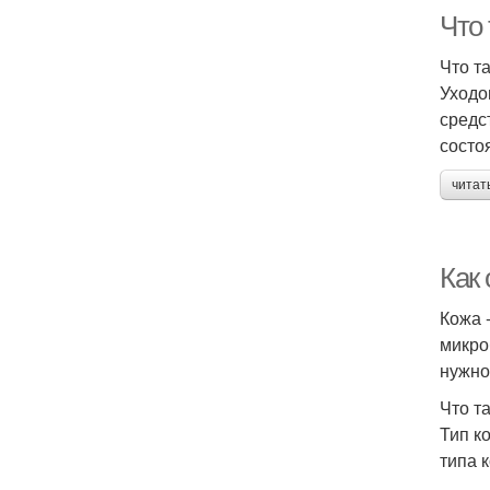
Что 
Что т
Уходо
средс
состо
читат
Как
Кожа 
микро
нужно
Что т
Тип к
типа 